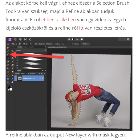
Az alakot körbe kell vágni, ehhez először a Selection Brush
Tool-ra van szükség, majd a Refine ablakban tudjuk
finomítani. Erről
ebben a cikkben
van egy videó is. Egyéb
kijelölő eszközökről és a refine-ról
itt
van részletes leírás.
A refine ablakban az output New layer with mask legyen,