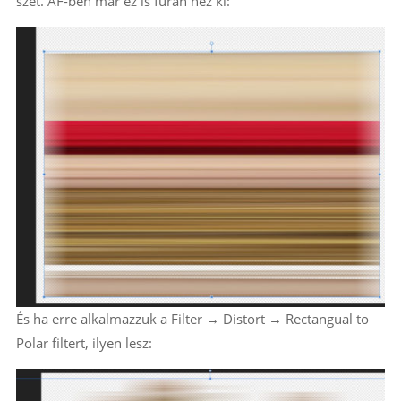
szét. AF-ben már ez is furán néz ki:
És ha erre alkalmazzuk a Filter → Distort → Rectangual to
Polar filtert, ilyen lesz: