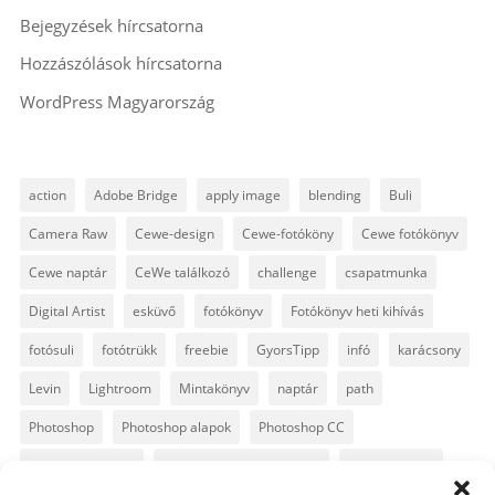
Bejegyzések hírcsatorna
Hozzászólások hírcsatorna
WordPress Magyarország
action
Adobe Bridge
apply image
blending
Buli
Camera Raw
Cewe-design
Cewe-fotóköny
Cewe fotókönyv
Cewe naptár
CeWe találkozó
challenge
csapatmunka
Digital Artist
esküvő
fotókönyv
Fotókönyv heti kihívás
fotósuli
fotótrükk
freebie
GyorsTipp
infó
karácsony
Levin
Lightroom
Mintakönyv
naptár
path
Photoshop
Photoshop alapok
Photoshop CC
Photoshop tippek
Photoshop tippek, trükkök
Postworkshop