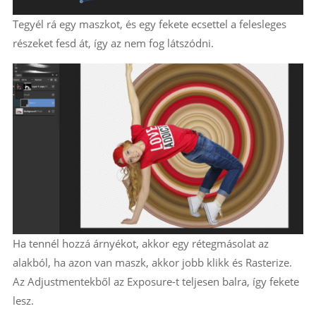
Tegyél rá egy maszkot, és egy fekete ecsettel a felesleges
részeket fesd át, így az nem fog látszódni.
Ha tennél hozzá árnyékot, akkor egy rétegmásolat az
alakból, ha azon van maszk, akkor jobb klikk és Rasterize.
Az Adjustmentekből az Exposure-t teljesen balra, így fekete
lesz.