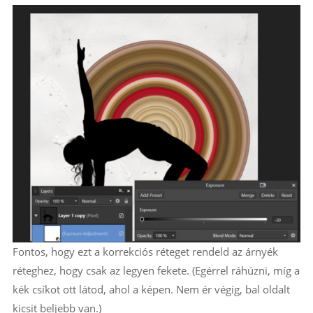
Fontos, hogy ezt a korrekciós réteget rendeld az árnyék
réteghez, hogy csak az legyen fekete. (Egérrel ráhúzni, míg a
kék csíkot ott látod, ahol a képen. Nem ér végig, bal oldalt
kicsit beljebb van.)