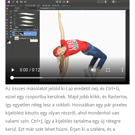
Az összes másolatot jelöld ki ( az eredetit ne), és Ctrl+G,
ezzel egy csoportba kerülnek. Majd jobb klikk, és Rasterise,
így egyetlen réteg lesz a sokból. Hosszában egy pár pixeles
kijelölést készíts egy olyan részről, ahol mindenhol van
valami szín. Ctrl+J, így a kijelölés tartalma egy új rétegre
kerül. Ezt már szét lehet húzni. Érjen ki a szélére, és a