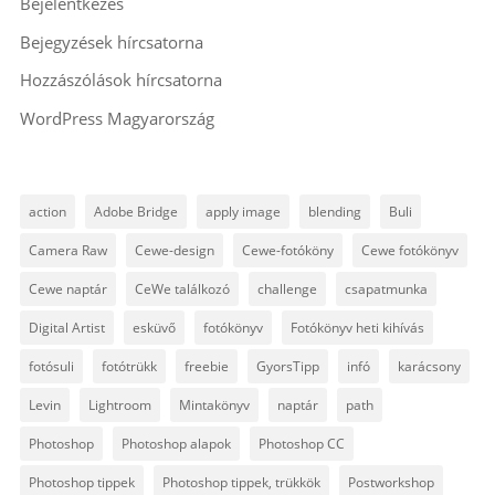
Bejelentkezés
Bejegyzések hírcsatorna
Hozzászólások hírcsatorna
WordPress Magyarország
action
Adobe Bridge
apply image
blending
Buli
Camera Raw
Cewe-design
Cewe-fotóköny
Cewe fotókönyv
Cewe naptár
CeWe találkozó
challenge
csapatmunka
Digital Artist
esküvő
fotókönyv
Fotókönyv heti kihívás
fotósuli
fotótrükk
freebie
GyorsTipp
infó
karácsony
Levin
Lightroom
Mintakönyv
naptár
path
Photoshop
Photoshop alapok
Photoshop CC
Photoshop tippek
Photoshop tippek, trükkök
Postworkshop