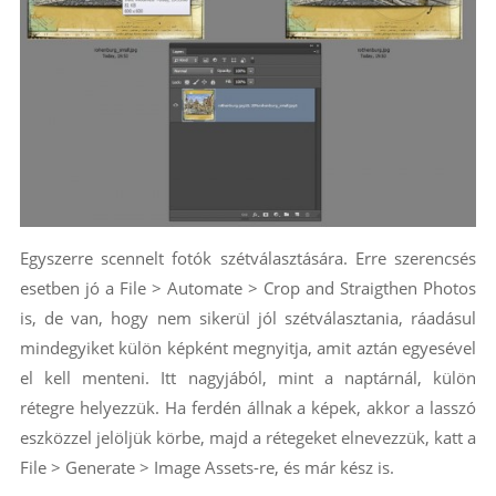
Egyszerre scennelt fotók szétválasztására. Erre szerencsés
esetben jó a File > Automate > Crop and Straigthen Photos
is, de van, hogy nem sikerül jól szétválasztania, ráadásul
mindegyiket külön képként megnyitja, amit aztán egyesével
el kell menteni. Itt nagyjából, mint a naptárnál, külön
rétegre helyezzük. Ha ferdén állnak a képek, akkor a lasszó
eszközzel jelöljük körbe, majd a rétegeket elnevezzük, katt a
File > Generate > Image Assets-re, és már kész is.