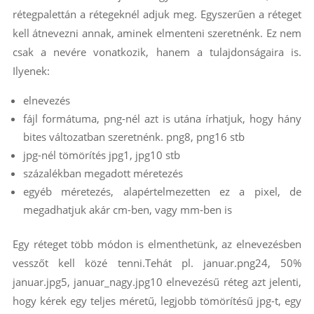
rétegpalettán a rétegeknél adjuk meg. Egyszerűen a réteget
kell átnevezni annak, aminek elmenteni szeretnénk. Ez nem
csak a nevére vonatkozik, hanem a tulajdonságaira is.
Ilyenek:
elnevezés
fájl formátuma, png-nél azt is utána írhatjuk, hogy hány
bites változatban szeretnénk. png8, png16 stb
jpg-nél tömörítés jpg1, jpg10 stb
százalékban megadott méretezés
egyéb méretezés, alapértelmezetten ez a pixel, de
megadhatjuk akár cm-ben, vagy mm-ben is
Egy réteget több módon is elmenthetünk, az elnevezésben
vesszőt kell közé tenni.Tehát pl. januar.png24, 50%
januar.jpg5, januar_nagy.jpg10 elnevezésű réteg azt jelenti,
hogy kérek egy teljes méretű, legjobb tömörítésű jpg-t, egy