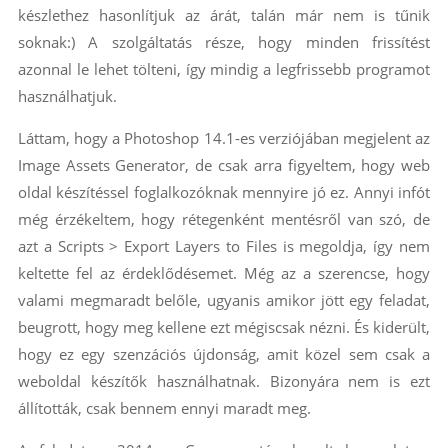
készlethez hasonlítjuk az árát, talán már nem is tűnik
soknak:) A szolgáltatás része, hogy minden frissítést
azonnal le lehet tölteni, így mindig a legfrissebb programot
használhatjuk.
Láttam, hogy a Photoshop 14.1-es verziójában megjelent az
Image Assets Generator, de csak arra figyeltem, hogy web
oldal készítéssel foglalkozóknak mennyire jó ez. Annyi infót
még érzékeltem, hogy rétegenként mentésről van szó, de
azt a Scripts > Export Layers to Files is megoldja, így nem
keltette fel az érdeklődésemet. Még az a szerencse, hogy
valami megmaradt belőle, ugyanis amikor jött egy feladat,
beugrott, hogy meg kellene ezt mégiscsak nézni. És kiderült,
hogy ez egy szenzációs újdonság, amit közel sem csak a
weboldal készítők használhatnak. Bizonyára nem is ezt
állították, csak bennem ennyi maradt meg.