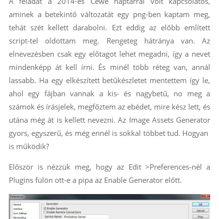
A feladat a 2014-es Cewe naptárral volt kapcsolatos,
aminek a betekintő változatát egy png-ben kaptam meg,
tehát szét kellett darabolni. Ezt eddig az előbb említett
script-tel oldottam meg. Rengeteg hátránya van. Az
elnevezésben csak egy előtagot lehet megadni, így a nevet
mindenképp át kell írni. És minél több réteg van, annál
lassabb. Ha egy elkészített betűkészletet mentettem így le,
ahol egy fájban vannak a kis- és nagybetű, no meg a
számok és írásjelek, megfőztem az ebédet, mire kész lett, és
utána még át is kellett nevezni. Az Image Assets Generator
gyors, egyszerű, és még ennél is sokkal többet tud. Hogyan
is működik?
Először is nézzük meg, hogy az Edit >Preferences-nél a
Plugins fülön ott-e a pipa az Enable Generator előtt.