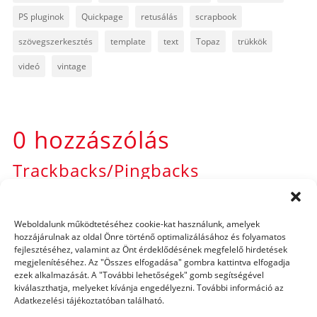
PS pluginok
Quickpage
retusálás
scrapbook
szövegszerkesztés
template
text
Topaz
trükkök
videó
vintage
0 hozzászólás
Trackbacks/Pingbacks
Adobe Layer Namer | Haladó CEWE FOTÓKÖNYV
- […]
rémlik, van rá mód, hogy egyszerűbben, jobban,
Weboldalunk működtetéséhez cookie-kat használunk, amelyek
gyorsabban készítsek el valamit. Ilyen a Generator is,
hozzájárulnak az oldal Önre történő optimalizálásához és folyamatos
fejlesztéséhez, valamint az Önt érdeklődésének megfelelő hirdetések
amiről korábban már írtam.…
megjelenítéséhez. Az "Összes elfogadása" gombra kattintva elfogadja
Photoshop CC 2015 – fájlok mentése | Haladó CEWE
ezek alkalmazását. A "További lehetőségek" gomb segítségével
kiválaszthatja, melyeket kívánja engedélyezni. További információ az
FOTÓKÖNYV
- […] Generate is egyfajta mentési lehetőség,
Adatkezelési tájékoztatóban található.
erről korábban már írtam. Tehát három menüpontot