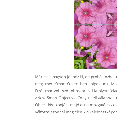
Már ez is nagyon jól néz ki, de próbálkozhat
meg, mert Smart Object-ben dolgoztunk. Mive
Erről már volt szó többször is. Ha olyan fe
>New Smart Object via Copy-t kell választan
Object kis ikonján, majd ott a mozgató eszk
változás azonnal megjelenik a kaleidoszkópon