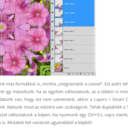
unk más formákkal is, mintha „megráznánk a csövet”. Ezt azért te
l így másoltunk, ha az egyiken változtatunk, az a többin is mó
ladatunk van, hogy ezt nem szeretnénk, akkor a Layers > Smart 
unk. Nekünk most az előzőre van szükségünk. Tehát duplaklikk a
özzel változtatunk a képen. Ha nyomunk egy Ctrl+S-t, vayis ment
 is. Mutatok két variációt ugyanabból a képből: