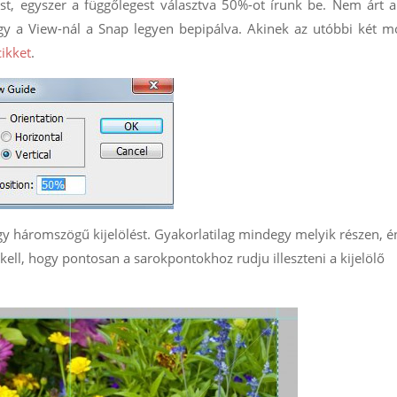
st, egyszer a függőlegest választva 50%-ot írunk be. Nem árt 
 hogy a View-nál a Snap legyen bepipálva. Akinek az utóbbi két 
cikket
.
gy háromszögű kijelölést. Gyakorlatilag mindegy melyik részen, é
kell, hogy pontosan a sarokpontokhoz rudju illeszteni a kijelölő