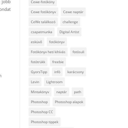
a jobb
Cewe-fotóköny
mondat
Cewe fotókönyv
Cewe naptár
CeWe találkozó
challenge
csapatmunka
Digital Artist
esküvő
fotókönyv
Fotókönyv heti kihívás
fotósuli
fotótrükk
freebie
GyorsTipp
infó
karácsony
n
Levin
Lightroom
Mintakönyv
naptár
path
Photoshop
Photoshop alapok
Photoshop CC
Photoshop tippek