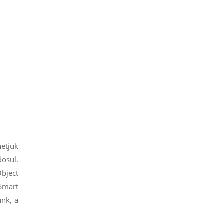
hetjük
dosul.
Object
 Smart
ünk, a