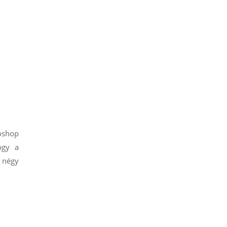
toshop
ogy a
a négy