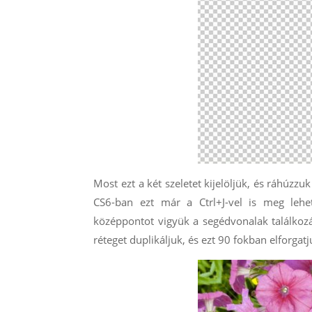
Most ezt a két szeletet kijelöljük, és ráhúz
CS6-ban ezt már a Ctrl+J-vel is meg lehet 
középpontot vigyük a segédvonalak találkoz
réteget duplikáljuk, és ezt 90 fokban elforgatj