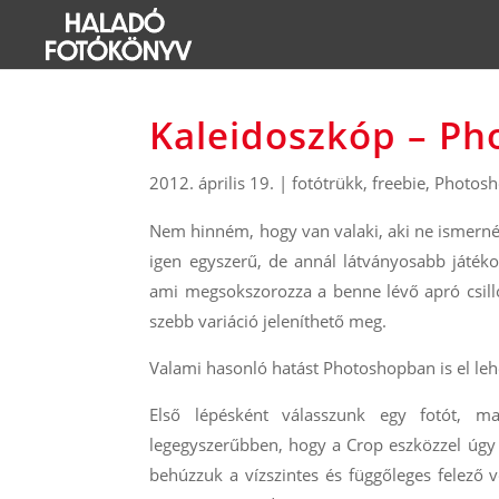
Kaleidoszkóp – P
2012. április 19.
|
fotótrükk
,
freebie
,
Photosh
Nem hinném, hogy van valaki, aki ne ismerné
igen egyszerű, de annál látványosabb játék
ami megsokszorozza a benne lévő apró csillo
szebb variáció jeleníthető meg.
Valami hasonló hatást Photoshopban is el leh
Első lépésként válasszunk egy fotót, m
legegyszerűbben, hogy a Crop eszközzel úgy
behúzzuk a vízszintes és függőleges felező 