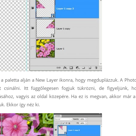
zuk a paletta alján a New Layer ikonra, hogy megduplázzuk. A Pho
csinálni. Itt függőlegesen fogjuk tükrözni, de figyeljünk, h
ásához, vagyis az oldal közepére. Ha ez is megvan, akkor már 
uk. Ekkor így néz ki.