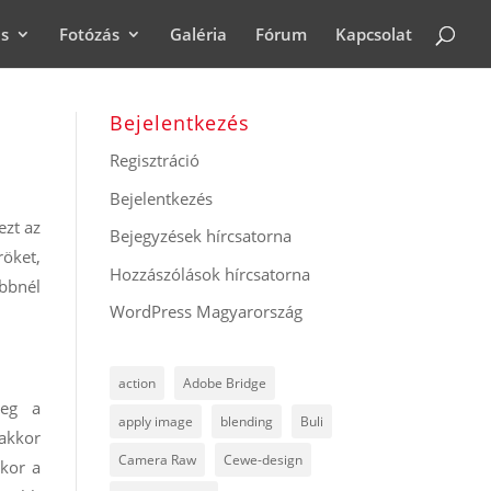
ás
Fotózás
Galéria
Fórum
Kapcsolat
Bejelentkezés
Regisztráció
Bejelentkezés
ezt az
Bejegyzések hírcsatorna
röket,
Hozzászólások hírcsatorna
ebbnél
WordPress Magyarország
action
Adobe Bridge
meg a
apply image
blending
Buli
 akkor
Camera Raw
Cewe-design
kkor a