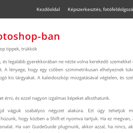
Kezdőoldal
Képszerkesztés, fotófeldolgoz
hotoshop-ban
op tippek, trükkök
, és legalább gyerekkorában ne nézte volna kerekedő szemekkel 
ot. A lényege, hogy egy csőben szimmetrikusan elhelyeznek tük
gó kis tárgyakat. A kaleidoszkóp mozgatásával végtelen, és sz
et érni, és ezzel nagyon izgalmas képeket alkothatunk.
ajd vágjuk szabályos négyzet alakúra. Ezt úgy tehetjük 
 húzunk, hogy közben a Shift-et nyomva tartjuk. Ha ez megvan,
vonalat. Ha van GuideGuide pluginunk, akkor azzal, ha nincs, a