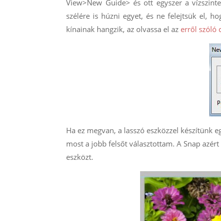
View>New Guide> és ott egyszer a vízszinte
szélére is húzni egyet, és ne felejtsük el,
kínainak hangzik, az olvassa el az
erről szóló 
Ha ez megvan, a lasszó eszközzel készítünk e
most a jobb felsőt választottam. A Snap azért 
eszközt.