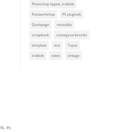
Photoshop tippek, trükkök
Postworkshop
PS pluginok
Quickpage
retusálás
scrapbook
szövegszerkesztés
template
text
Topaz
trükkök
videó
vintage
nk, és