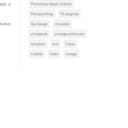
ető a
Photoshop tippek, trükkök
Postworkshop
PS pluginok
kkelve
Quickpage
retusálás
scrapbook
szövegszerkesztés
template
text
Topaz
trükkök
videó
vintage