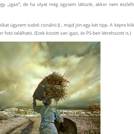
gy „igazi”, de ha olyat még úgysem láttunk, akkor nem észlelh
ókat úgysem tudok csinálni:)) , majd jön egy-két tipp. A képre kli
r fotó található. (Ezek között van igazi, és PS-ben létrehozott is.)