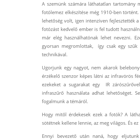
A szemünk számára láthatatlan tartomány m
fotólemez elkészítése még 1910-ben történt.
lehetőség volt, igen intenzíven fejlesztették a
fotózást kedvelő ember is fel tudott használ
már elég használhatónak lehet nevezni. Ez
gyorsan megromlottak, így csak egy szűk ré
technikával.
Ugorjunk egy nagyot, nem akarok belebonyol
érzékelő szenzor képes látni az infravörös fé
ezekeket a sugarakat egy IR zárószűrővel.
infraszűrő használata adhat lehetőséget. 
fogalmunk a témáról.
Hogy mitől érdekesek ezek a fotók? A látha
sötétnek kellene lennie, az meg világos. És e
Ennyi bevezető után naná, hogy eljutunk 