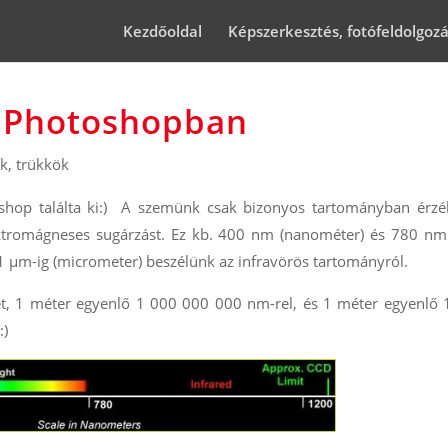
Kezdőoldal
Képszerkesztés, fotófeldolgoz
s Photoshopban
k, trükkök
shop találta ki:) A szemünk csak bizonyos tartományban érzék
ktromágneses sugárzást. Ez kb. 400 nm (nanométer) és 780 nm
. 1 μm-ig (micrometer) beszélünk az infravörös tartományról.
ket, 1 méter egyenlő 1 000 000 000 nm-rel, és 1 méter egyenlő
:)