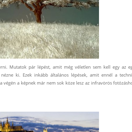
rni. Mutatok pár lépést, amit még véletlen sem kell egy az e
ézne ki. Ezek inkább általános lépések, amit ennél a techni
y a végén a képnek már nem sok köze lesz az infravörös fotózásh