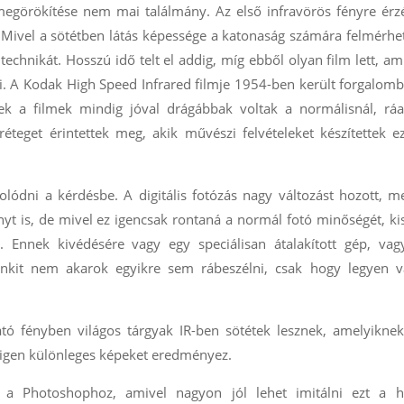
egörökítése nem mai találmány. Az első infravörös fényre érz
 Mivel a sötétben látás képessége a katonaság számára felmérhe
 technikát. Hosszú idő telt el addig, míg ebből olyan film lett, am
ni. A Kodak High Speed Infrared filmje 1954-ben került forgalomb
ek a filmek mindig jóval drágábbak voltak a normálisnál, ráa
teget érintettek meg, akik művészi felvételeket készítettek e
ódni a kérdésbe. A digitális fotózás nagy változást hozott, m
nyt is, de mivel ez igencsak rontaná a normál fotó minőségét, ki
 Ennek kivédésére vagy egy speciálisan átalakított gép, vag
Senkit nem akarok egyikre sem rábeszélni, csak hogy legyen v
tó fényben világos tárgyak IR-ben sötétek lesznek, amelyikne
z igen különleges képeket eredményez.
a Photoshophoz, amivel nagyon jól lehet imitálni ezt a ha