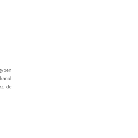
gyben
kánál
oz, de