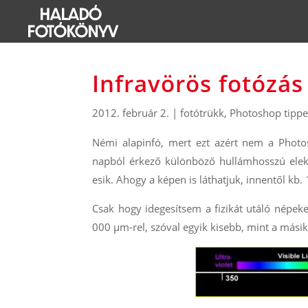
Infravörös fotózá
2012. február 2.
|
fotótrükk
,
Photoshop tippe
Némi alapinfó, mert ezt azért nem a Photo
napból érkező különböző hullámhosszú ele
esik. Ahogy a képen is láthatjuk, innentől kb
Csak hogy idegesítsem a fizikát utáló népe
000 μm-rel, szóval egyik kisebb, mint a másik