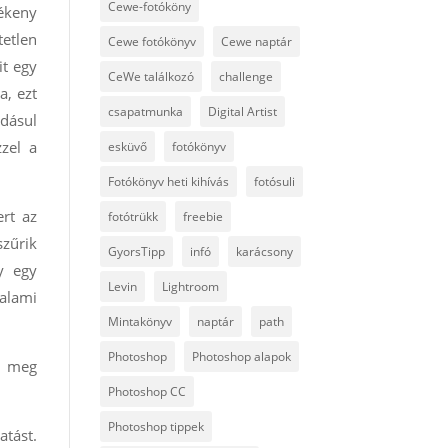
Cewe-fotóköny
ékeny
tetlen
Cewe fotókönyv
Cewe naptár
it egy
CeWe találkozó
challenge
a, ezt
csapatmunka
Digital Artist
dásul
zzel a
esküvő
fotókönyv
Fotókönyv heti kihívás
fotósuli
ert az
fotótrükk
freebie
szűrik
GyorsTipp
infó
karácsony
y egy
Levin
Lightroom
alami
Mintakönyv
naptár
path
Photoshop
Photoshop alapok
k meg
Photoshop CC
Photoshop tippek
tást.