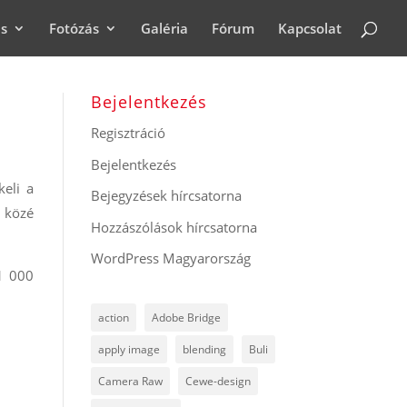
ás
Fotózás
Galéria
Fórum
Kapcsolat
Bejelentkezés
Regisztráció
Bejelentkezés
eli a
Bejegyzések hírcsatorna
 közé
Hozzászólások hírcsatorna
WordPress Magyarország
 1 000
action
Adobe Bridge
apply image
blending
Buli
Camera Raw
Cewe-design