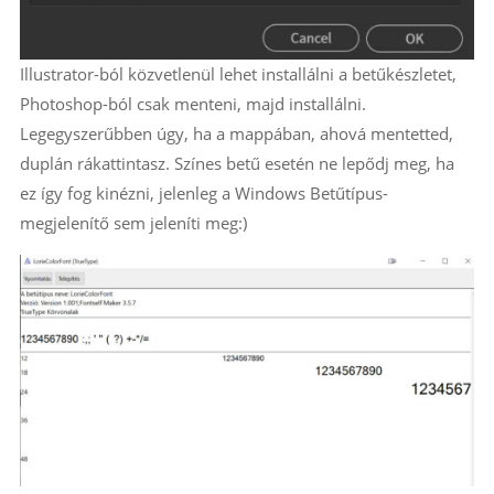
Illustrator-ból közvetlenül lehet installálni a betűkészletet,
Photoshop-ból csak menteni, majd installálni.
Legegyszerűbben úgy, ha a mappában, ahová mentetted,
duplán rákattintasz. Színes betű esetén ne lepődj meg, ha
ez így fog kinézni, jelenleg a Windows Betűtípus-
megjelenítő sem jeleníti meg:)