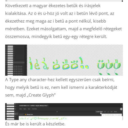
Következett a magyar ékezetes betűk és írásjelek
kialakítása. Az ö és ü-höz jó volt az i betűn lévő pont, az
ékezethez meg maga az i betű a pont nélkül, kisebb
méretben. Ezeket másolgattam, majd a megfelelő rétegeket
összemosva, mindegyik betű egy-egy rétegre került.
A Type any character-hez kellett egyszerűen csak beírni,
hogy melyik betű is ez, nem kell ismerni a karakterkódját
sem, majd „Create Glyph”
És már be is került a készletbe.