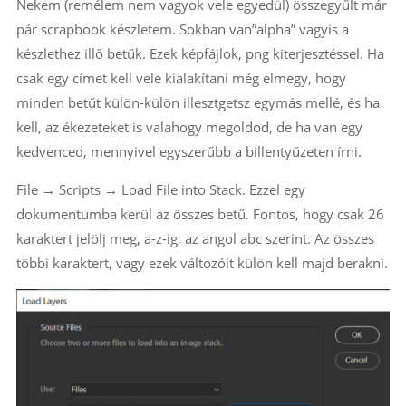
Nekem (remélem nem vagyok vele egyedül) összegyűlt már
pár scrapbook készletem. Sokban van”alpha” vagyis a
készlethez illő betűk. Ezek képfájlok, png kiterjesztéssel. Ha
csak egy címet kell vele kialakítani még elmegy, hogy
minden betűt külön-külön illesztgetsz egymás mellé, és ha
kell, az ékezeteket is valahogy megoldod, de ha van egy
kedvenced, mennyivel egyszerűbb a billentyűzeten írni.
File → Scripts → Load File into Stack. Ezzel egy
dokumentumba kerül az összes betű. Fontos, hogy csak 26
karaktert jelölj meg, a-z-ig, az angol abc szerint. Az összes
többi karaktert, vagy ezek változóit külön kell majd berakni.