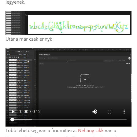
legyenek.
Utána már csak ennyi:
Több lehetőség van a finomításra.
Néhány cikk
van a