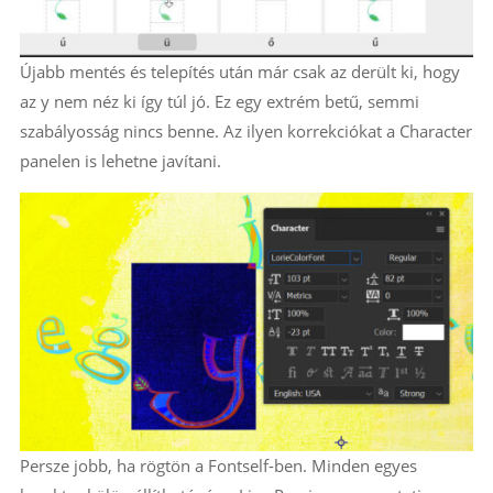
Újabb mentés és telepítés után már csak az derült ki, hogy
az y nem néz ki így túl jó. Ez egy extrém betű, semmi
szabályosság nincs benne. Az ilyen korrekciókat a Character
panelen is lehetne javítani.
Persze jobb, ha rögtön a Fontself-ben. Minden egyes