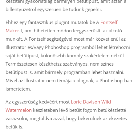
készíteni gyakorlatilag bármilyen betűtípust, amit aztán a
billentyűzetről egyszerűen be tudunk gépelni.
Ehhez egy fantasztikus plugint mutatok be A
Fontself
Maker
-t, ami hihetetlen módon leegyszerűsíti az alkotó
munkát. A Fontself segítségével most már közvetlenül az
Illustrator és/vagy Phohoshop programból lehet létrehozni
saját betűtípust, különösebb komoly szakértelem nélkül.
Természetesen készíthetsz szabványos, nem színes
betűtípust is, amit bármely programban lehet használni.
Mivel az Illustrator nem témája a blognak, a Photoshop-ban
ismertetem.
Az egyszerűség kedvéért most
Lorie Davison Wild
Watermelon
készletében lévő betűit fogom betűkészletté
varázsolni, megtoldva azzal, hogy bekerülnek az ékezetes
betűk is.