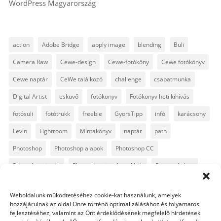
WordPress Magyarország
action
Adobe Bridge
apply image
blending
Buli
Camera Raw
Cewe-design
Cewe-fotóköny
Cewe fotókönyv
Cewe naptár
CeWe találkozó
challenge
csapatmunka
Digital Artist
esküvő
fotókönyv
Fotókönyv heti kihívás
fotósuli
fotótrükk
freebie
GyorsTipp
infó
karácsony
Levin
Lightroom
Mintakönyv
naptár
path
Photoshop
Photoshop alapok
Photoshop CC
Photoshop tippek
Photoshop tippek, trükkök
Postworkshop
PS pluginok
Quickpage
retusálás
scrapbook
Weboldalunk működtetéséhez cookie-kat használunk, amelyek
szövegszerkesztés
template
text
Topaz
trükkök
hozzájárulnak az oldal Önre történő optimalizálásához és folyamatos
fejlesztéséhez, valamint az Önt érdeklődésének megfelelő hirdetések
videó
vintage