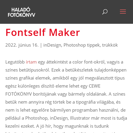
Fontself Maker
2022. június 16.
|
inDesign
,
Photoshop tippek, trükkök
Legutóbb
írtam
egy áttekintést a color font-okról, vagyis a
színes betűtípusokról. Ezek a betűkészletek tulajdonképpen
színes grafikai elemek, amikből egy jól megválasztott típus
egész különleges díszítő eleme lehet egy CEWE
FOTÓKÖNYV borítójának vagy bármely oldalának. A színes
betűk nem annyira rég törtek be a tipográfia világába, és
nem is lehet egyelőre bármilyen programban használni, de
például a Photoshop, inDesign, Illustrator már most is tudja
kezelni ezeket. A jó hír, hogy magunknak is tudunk