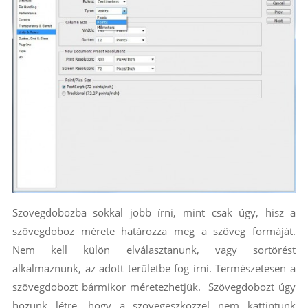
Szövegdobozba sokkal jobb írni, mint csak úgy, hisz a
szövegdoboz mérete határozza meg a szöveg formáját.
Nem kell külön elválasztanunk, vagy sortörést
alkalmaznunk, az adott területbe fog írni. Természetesen a
szövegdobozt bármikor méretezhetjük. Szövegdobozt úgy
hozunk létre, hogy a szövegeszközzel nem kattintunk