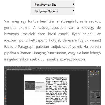
Van még egy fontos beállítási lehetőségünk, ez is szokott
gondot okozni. A szövegdobozban van a szöveg, de
bizonyos írásjelek ezen kívül esnek? Ilyen például az
idézőjel, pont, kettőspont, kötőjel, de észre fogjuk venni:)
Ezt is a Paragraph palettán tudjuk szabályozni. Ha be van
pipálva a Roman Hanging Punctuation, vagyis a latin lebegő
írásjelek, akkor ezek kívül esnek a szövegdobozon.