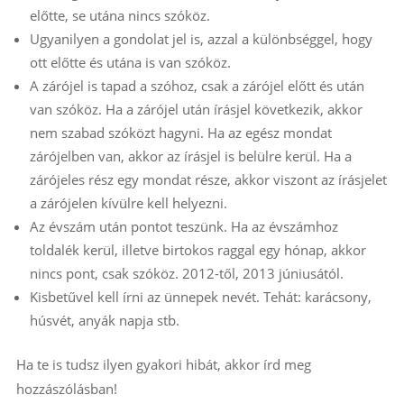
előtte, se utána nincs szóköz.
Ugyanilyen a gondolat jel is, azzal a különbséggel, hogy
ott előtte és utána is van szóköz.
A zárójel is tapad a szóhoz, csak a zárójel előtt és után
van szóköz. Ha a zárójel után írásjel következik, akkor
nem szabad szóközt hagyni. Ha az egész mondat
zárójelben van, akkor az írásjel is belülre kerül. Ha a
zárójeles rész egy mondat része, akkor viszont az írásjelet
a zárójelen kívülre kell helyezni.
Az évszám után pontot teszünk. Ha az évszámhoz
toldalék kerül, illetve birtokos raggal egy hónap, akkor
nincs pont, csak szóköz. 2012-től, 2013 júniusától.
Kisbetűvel kell írni az ünnepek nevét. Tehát: karácsony,
húsvét, anyák napja stb.
Ha te is tudsz ilyen gyakori hibát, akkor írd meg
hozzászólásban!