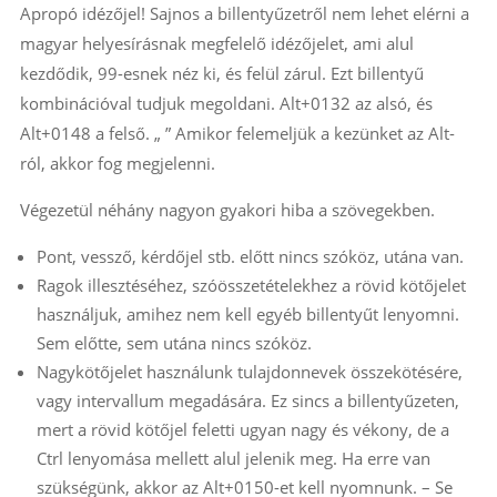
Apropó idézőjel! Sajnos a billentyűzetről nem lehet elérni a
magyar helyesírásnak megfelelő idézőjelet, ami alul
kezdődik, 99-esnek néz ki, és felül zárul. Ezt billentyű
kombinációval tudjuk megoldani. Alt+0132 az alsó, és
Alt+0148 a felső. „ ” Amikor felemeljük a kezünket az Alt-
ról, akkor fog megjelenni.
Végezetül néhány nagyon gyakori hiba a szövegekben.
Pont, vessző, kérdőjel stb. előtt nincs szóköz, utána van.
Ragok illesztéséhez, szóösszetételekhez a rövid kötőjelet
használjuk, amihez nem kell egyéb billentyűt lenyomni.
Sem előtte, sem utána nincs szóköz.
Nagykötőjelet használunk tulajdonnevek összekötésére,
vagy intervallum megadására. Ez sincs a billentyűzeten,
mert a rövid kötőjel feletti ugyan nagy és vékony, de a
Ctrl lenyomása mellett alul jelenik meg. Ha erre van
szükségünk, akkor az Alt+0150-et kell nyomnunk. – Se