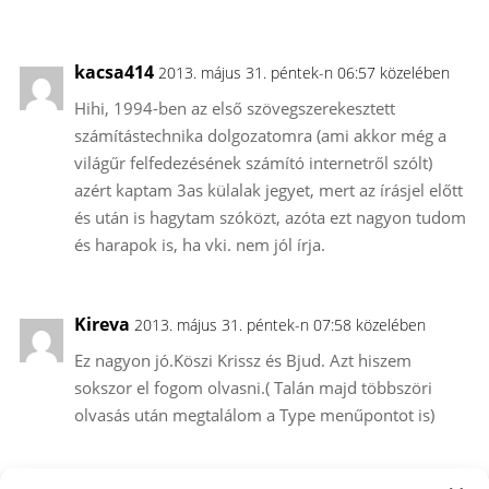
kacsa414
2013. május 31. péntek-n 06:57 közelében
Hihi, 1994-ben az első szövegszerekesztett
számítástechnika dolgozatomra (ami akkor még a
világűr felfedezésének számító internetről szólt)
azért kaptam 3as külalak jegyet, mert az írásjel előtt
és után is hagytam szóközt, azóta ezt nagyon tudom
és harapok is, ha vki. nem jól írja.
Kireva
2013. május 31. péntek-n 07:58 közelében
Ez nagyon jó.Köszi Krissz és Bjud. Azt hiszem
sokszor el fogom olvasni.( Talán majd többszöri
olvasás után megtalálom a Type menűpontot is)