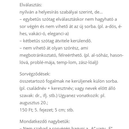
Elválasztás:
nyílván a helyesírás szabályai szerint, de…
– egybetűs szótag elválasztáskor nem hagyható a
sor végén és nem vihető át az új sorba. (pl. a-dós, é-
hes, vakáci-ó, eleganci-a)
– kétbetűs szótag átvitele kerülendő.
– nem vihető át olyan szórész, ami
megbotránkoztató, félreérthető. (pl. al-sóház, hason-
lóvá, problé-mája, temp-lom, zász-lóalj)
Sorvégződések:
összetartozó fogalmak ne kerüljenek külön sorba.
(pl. családnév + keresztnév; vagy nevek előtt álló
szavak: dr., ifj. stb.) Ugyanez vonatkozik: pl.
augusztus 20.;
150 Ft; 5. fejezet; 5 cm; stb.
Mondatkezdő nagybetűk:
– Nem szabad a sorvégén hagyni a „A” vagy „E”