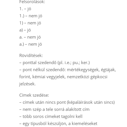
Felsorolások:
1. – jó
1.) – nem jó
1) – nem jó
a) – jó
a. – nem jó
a.) – nem jó
Rövidítések:
– ponttal szedendő (pl. i.e.; pu.; ker.)
– pont nélkül szedendő: mértékegységek, égtájak,
forint, kémiai vegyjelek, nemzetközi gépkocsi
jelzések.
Címek szedése:
– címek után nincs pont (képaláírások után sincs)
– nem szép a tele sorrá alakított cím
– több soros címeket tagolni kell
– egy típusból készüljön, a kiemeléseket