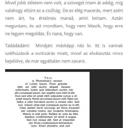
Mivel jobb ötletem nem volt, a szöveget írtam át addig, míg
valahogy eltűnt ez a csúfság. De ez elég macerás, mert azért
nem árt, ha értelmes marad, amit leírtam. Aztán
meguntam, és azt mondtam, hogy nem létezik, hogy erre
ne legyen megoldás. És naná, hogy van.
Tádádádám! Mindjárt másképp néz ki. Itt is vannak
széthúzások a sorkizárás miatt, mivel az elválasztás nincs
bejelölve, de már egyáltalán nem zavaró.