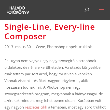
Single-Line, Every-line
Composer
2013. május 30.
|
Cewe
,
Photoshop tippek, trükkök
Én ugyan nem vagyok egy nagy szövegíró a scrapbook
oldalakon, de néha elkerülhetetlen. Az utazós könyvekbe
csak tettem pár sort arról, hogy mi is van a képeken.
Vannak viszont – és őket nagyon irigylem – , akik
hosszasan tudnak írni. A Photoshop nem egy
szövegszerkesztő program, megvannak a hiányosságai, de
azért sok mindent meg lehet benne oldani. Korábban volt
egy nagyon
részletes cikk
a témában, most egy apró trükköt