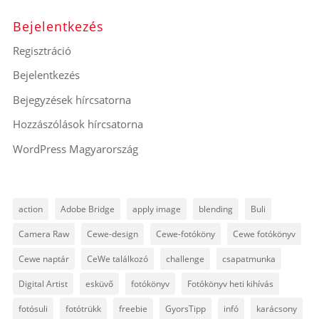
Bejelentkezés
Regisztráció
Bejelentkezés
Bejegyzések hírcsatorna
Hozzászólások hírcsatorna
WordPress Magyarország
action
Adobe Bridge
apply image
blending
Buli
Camera Raw
Cewe-design
Cewe-fotóköny
Cewe fotókönyv
Cewe naptár
CeWe találkozó
challenge
csapatmunka
Digital Artist
esküvő
fotókönyv
Fotókönyv heti kihívás
fotósuli
fotótrükk
freebie
GyorsTipp
infó
karácsony