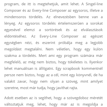
program, de itt is megtehetjük, amit lehet. A Singel-line
Composer és az Every-line Composer az egysoros, illetve a
mindensoros tördelés. Az elnevezésben benne van a
lényeg. Az egysoros tördelés értelemszerűen a sorokat
egyesével elemzi a sortörések és az elválasztások
eldöntéséhez. Az Every-Line Composer az egészet
egységben nézi, és eszerint próbálja meg a legjobb
megoldást megtalálni. Nem véletlen, hogy egy külön
szakma a tördelés. Mert ami egy program számára már
megfelelő, az még nem biztos, hogy tökéletes is. Ilyenkor
lehet manuálisan is állítgatni. Egy scrapbook kommentnél
persze nem biztos, hogy az a cél, mint egy könyvnél, de ha
valakit zavar, hogy nem olyan a szöveg, mint amilyet
szeretne, most már tudja, hogy javíthat rajta.
Adott esetben az is segíthet, hogy a szövegdoboz méretét
változtatjuk meg, lehet, hogy már az is megoldja a