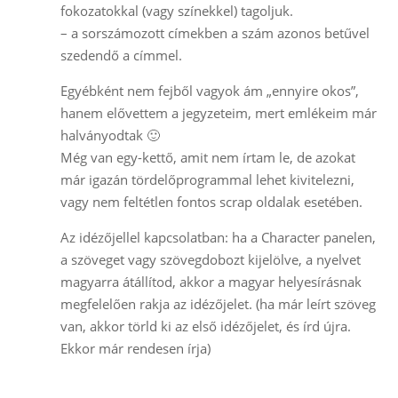
fokozatokkal (vagy színekkel) tagoljuk.
– a sorszámozott címekben a szám azonos betűvel
szedendő a címmel.
Egyébként nem fejből vagyok ám „ennyire okos”,
hanem elővettem a jegyzeteim, mert emlékeim már
halványodtak 🙂
Még van egy-kettő, amit nem írtam le, de azokat
már igazán tördelőprogrammal lehet kivitelezni,
vagy nem feltétlen fontos scrap oldalak esetében.
Az idézőjellel kapcsolatban: ha a Character panelen,
a szöveget vagy szövegdobozt kijelölve, a nyelvet
magyarra átállítod, akkor a magyar helyesírásnak
megfelelően rakja az idézőjelet. (ha már leírt szöveg
van, akkor törld ki az első idézőjelet, és írd újra.
Ekkor már rendesen írja)