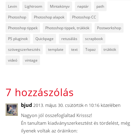
Levin
Lightroom
Mintakönyv
naptár
path
Photoshop
Photoshop alapok
Photoshop CC
Photoshop tippek
Photoshop tippek, trükkök
Postworkshop
PS pluginok
Quickpage
retusálás
scrapbook
szövegszerkesztés
template
text
Topaz
trükkök
videó
vintage
7 hozzászólás
bjud
2013. május 30. csütörtök-n 10:16 közelében
Nagyon jól összefoglaltad Krisssz!
Én tanultam kiadványszerkesztést és tördelést, még
ilyenek voltak az óráinkon: