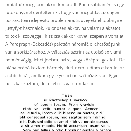
mutatnék meg, ami akkor kimaradt. Pontosabban én is egy
fotókönyvnél derítettem ki, hogy van megoldás az engem
borzasztóan idegesítő problémára. Szövegeknél többnyire
justyfy-t használok, különösen akkor, ha valami alakzatot
töltök ki szöveggel, hisz csak akkor követi szépen a vonalat.
A Paragraph (Bekezdés) palettán háromféle lehetőségünk
van a sorkizáráshoz. A választás szerint az utolsó sor, ami
nem ér végig, lehet jobbra, balra, vagy középre igazított. De
hiába próbálkoztam bármelyikkel, nem tudtam elkerülni az
alábbi hibát, amikor egy-egy sorban széthúzás van. Egyet
be is karikáztam, de feljebb is van ronda sor.