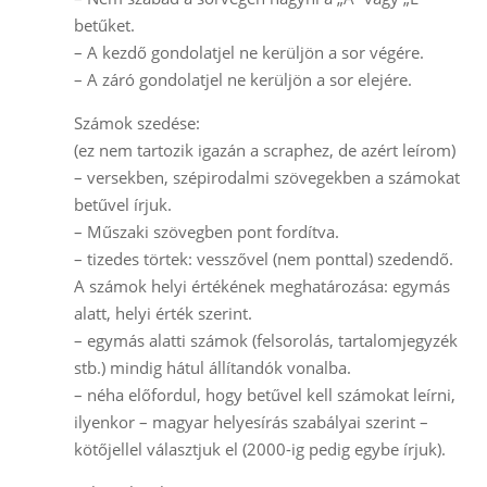
betűket.
– A kezdő gondolatjel ne kerüljön a sor végére.
– A záró gondolatjel ne kerüljön a sor elejére.
Számok szedése:
(ez nem tartozik igazán a scraphez, de azért leírom)
– versekben, szépirodalmi szövegekben a számokat
betűvel írjuk.
– Műszaki szövegben pont fordítva.
– tizedes törtek: vesszővel (nem ponttal) szedendő.
A számok helyi értékének meghatározása: egymás
alatt, helyi érték szerint.
– egymás alatti számok (felsorolás, tartalomjegyzék
stb.) mindig hátul állítandók vonalba.
– néha előfordul, hogy betűvel kell számokat leírni,
ilyenkor – magyar helyesírás szabályai szerint –
kötőjellel választjuk el (2000-ig pedig egybe írjuk).