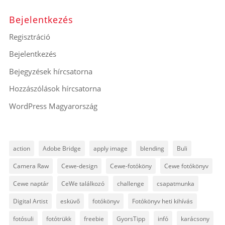
Bejelentkezés
Regisztráció
Bejelentkezés
Bejegyzések hírcsatorna
Hozzászólások hírcsatorna
WordPress Magyarország
action
Adobe Bridge
apply image
blending
Buli
Camera Raw
Cewe-design
Cewe-fotóköny
Cewe fotókönyv
Cewe naptár
CeWe találkozó
challenge
csapatmunka
Digital Artist
esküvő
fotókönyv
Fotókönyv heti kihívás
fotósuli
fotótrükk
freebie
GyorsTipp
infó
karácsony