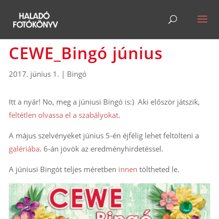
CEWE_Bingó június
2017. június 1.
|
Bingó
Itt a nyár! No, meg a júniusi Bingó is:) Aki először játszik,
feltétlen olvassa el a szabályokat
.
A május szelvényeket június 5-én éjfélig lehet feltölteni a
galériába
. 6-án jövök az eredményhirdetéssel.
A júniusi Bingót teljes méretben
innen
töltheted le.