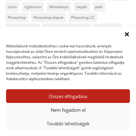
Levin
Lightroom
Mintakönyv
naptár
path
Photoshop
Photoshop alapok
Photoshop CC
Photoshop tippek
Photoshop tippek, trükkök
Postworkshop
PS pluginok
Quickpage
retusálás
scrapbook
Weboldalunk működtetéséhez cookie-kat használunk, amelyek
szövegszerkesztés
template
text
Topaz
trükkök
hozzájárulnak az oldal Önre történő optimalizálásához és folyamatos
fejlesztéséhez, valamint az Önt érdeklődésének megfelelő hirdetések
videó
vintage
megjelenítéséhez. Az "Összes elfogadása" gombra kattintva elfogadja
ezek alkalmazását. A "További lehetőségek" gomb segítségével
kiválaszthatja, melyeket kívánja engedélyezni. További információ az
Adatkezelési tájékoztatóban található.
0 hozzászólás
Összes elfogadása
Egy hozzászólás elküldése
Nem fogadom el
Hozzászólás küldéséhez
be kell jelentkezni
.
További lehetőségek
Adatkezelési tájékoztató