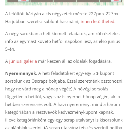
A letöltött kártyán a kis négyzetek mérete 227px x 227px.
Ha jobban szeretsz sablont használni,
innen letöltheted.
A négy sarokban a heti kiemelt feladatok, amiről részletes
infó az egymást követő hétfői napokon lesz, az első június
5-én.
A
júniusi galéria
már készen áll az oldalak fogadására.
Nyeremények
. A heti feladatokért egy-egy 5 $ kupont
sorsolunk az Oscraps boltjába. Ezzel szeretnénk ösztönözni,
hogy ne várd meg a hónap végét:) A hóvégi sorsolás
független a hetitől, vagyis az is nyerhet hónap végén, aki a
hetiben szerencsés volt. A havi nyeremény: mind a három
kategóriában a résztvevők kedvezménykupont kapnak,
illeve katagóriánként egy-egy scrap utalványt is kisorsolunk
az alábbiak szerint. (A scrap utalvány tetszés szerinti boltba