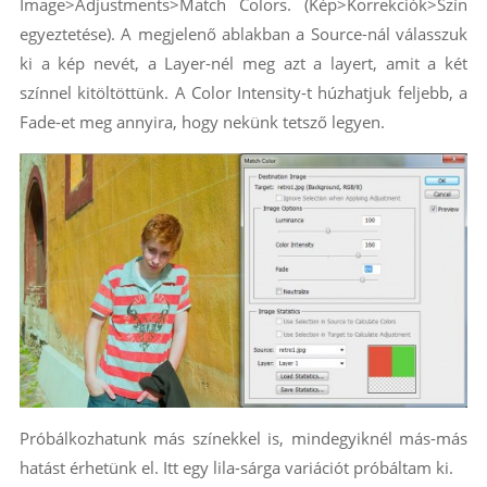
Image>Adjustments>Match Colors. (Kép>Korrekciók>Szín
egyeztetése). A megjelenő ablakban a Source-nál válasszuk
ki a kép nevét, a Layer-nél meg azt a layert, amit a két
színnel kitöltöttünk. A Color Intensity-t húzhatjuk feljebb, a
Fade-et meg annyira, hogy nekünk tetsző legyen.
Próbálkozhatunk más színekkel is, mindegyiknél más-más
hatást érhetünk el. Itt egy lila-sárga variációt próbáltam ki.