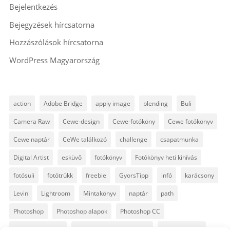
Bejelentkezés
Bejegyzések hírcsatorna
Hozzászólások hírcsatorna
WordPress Magyarország
action
Adobe Bridge
apply image
blending
Buli
Camera Raw
Cewe-design
Cewe-fotóköny
Cewe fotókönyv
Cewe naptár
CeWe találkozó
challenge
csapatmunka
Digital Artist
esküvő
fotókönyv
Fotókönyv heti kihívás
fotósuli
fotótrükk
freebie
GyorsTipp
infó
karácsony
Levin
Lightroom
Mintakönyv
naptár
path
Photoshop
Photoshop alapok
Photoshop CC
Photoshop tippek
Photoshop tippek, trükkök
Postworkshop