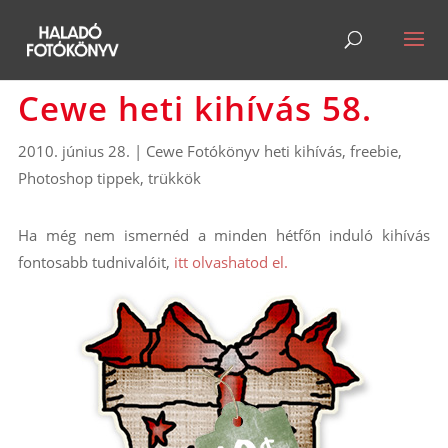
Cewe heti kihívás 58.
2010. június 28.
|
Cewe Fotókönyv heti kihívás
,
freebie
,
Photoshop tippek, trükkök
Ha még nem ismernéd a minden hétfőn induló kihívás
fontosabb tudnivalóit,
itt olvashatod el.