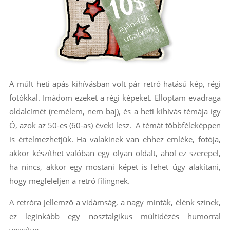
A múlt heti apás kihívásban volt pár retró hatású kép, régi
fotókkal. Imádom ezeket a régi képeket. Elloptam evadraga
oldalcímét (remélem, nem baj), és a heti kihívás témája így
Ó, azok az 50-es (60-as) évek! lesz. A témát többféleképpen
is értelmezhetjük. Ha valakinek van ehhez emléke, fotója,
akkor készíthet valóban egy olyan oldalt, ahol ez szerepel,
ha nincs, akkor egy mostani képet is lehet úgy alakítani,
hogy megfeleljen a retró fílingnek.
A retróra jellemző a vidámság, a nagy minták, élénk színek,
ez leginkább egy nosztalgikus múltidézés humorral
vegyítve.