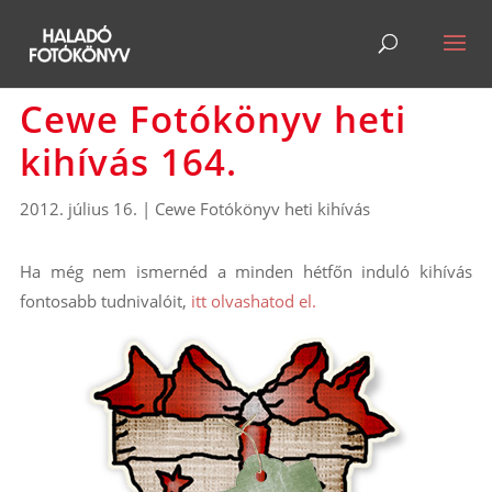
Cewe Fotókönyv heti
kihívás 164.
2012. július 16.
|
Cewe Fotókönyv heti kihívás
Ha még nem ismernéd a minden hétfőn induló kihívás
fontosabb tudnivalóit,
itt olvashatod el.