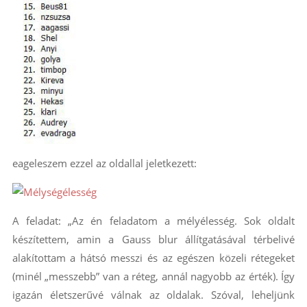
eageleszem ezzel az oldallal jeletkezett:
A feladat: „Az én feladatom a mélyélesség. Sok oldalt
készítettem, amin a Gauss blur állítgatásával térbelivé
alakítottam a hátsó messzi és az egészen közeli rétegeket
(minél „messzebb” van a réteg, annál nagyobb az érték). Így
igazán életszerűvé válnak az oldalak. Szóval, leheljünk