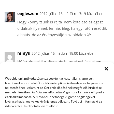
eagleszem
2012. július 16. hétfő-n 13:19 közelében
Hogy könnyítsünk is rajta, nem kötelező az egész
oldalnak ilyennek lennie. Elég, ha egy fotón érződik
a hatás, de az érvényesüljön az oldalon 🙂
minyu
2012. július 16. hétfő-n 18:00 közelében
Húúú, én nekikezdtem, de baromi nehéz nekem…
Nem adom fel, mert izgalmas technika, de izzadós :))
Weboldalunk működtetéséhez cookie-kat használunk, amelyek
hozzájárulnak az oldal Önre történő optimalizálásához és folyamatos
zsetkkriszta
2012. július 17. kedd-n 07:07 közelében
fejlesztéséhez, valamint az Önt érdeklődésének megfelelő hirdetések
megjelenítéséhez. Az "Összes elfogadása" gombra kattintva elfogadja
Minyu a technikai leírást átküldheted :), nekem már
ezek alkalmazását. A "További lehetőségek" gomb segítségével
kiválaszthatja, melyeket kívánja engedélyezni. További információ az
a fantasy is nehéz feladat… sosem próbáltam még,
Adatkezelési tájékoztatóban található.
eddig valahogy nem éreztem rá késztetést…