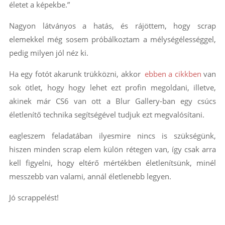
életet a képekbe.”
Nagyon látványos a hatás, és rájöttem, hogy scrap
elemekkel még sosem próbálkoztam a mélységélességgel,
pedig milyen jól néz ki.
Ha egy fotót akarunk trükközni, akkor
ebben a cikkben
van
sok ötlet, hogy hogy lehet ezt profin megoldani, illetve,
akinek már CS6 van ott a Blur Gallery-ban egy csúcs
életlenítő technika segítségével tudjuk ezt megvalósítani.
eagleszem feladatában ilyesmire nincs is szükségünk,
hiszen minden scrap elem külön rétegen van, így csak arra
kell figyelni, hogy eltérő mértékben életlenítsünk, minél
messzebb van valami, annál életlenebb legyen.
Jó scrappelést!