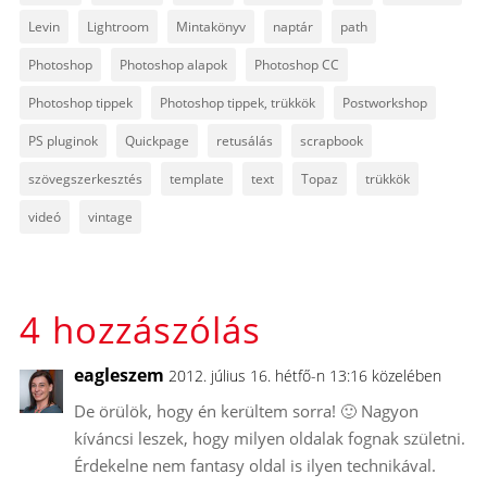
Levin
Lightroom
Mintakönyv
naptár
path
Photoshop
Photoshop alapok
Photoshop CC
Photoshop tippek
Photoshop tippek, trükkök
Postworkshop
PS pluginok
Quickpage
retusálás
scrapbook
szövegszerkesztés
template
text
Topaz
trükkök
videó
vintage
4 hozzászólás
eagleszem
2012. július 16. hétfő-n 13:16 közelében
De örülök, hogy én kerültem sorra! 🙂 Nagyon
kíváncsi leszek, hogy milyen oldalak fognak születni.
Érdekelne nem fantasy oldal is ilyen technikával.