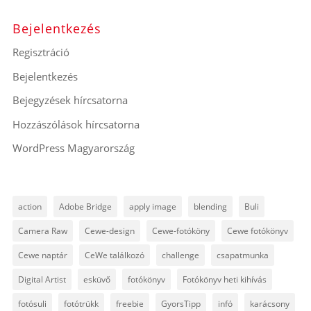
Bejelentkezés
Regisztráció
Bejelentkezés
Bejegyzések hírcsatorna
Hozzászólások hírcsatorna
WordPress Magyarország
action
Adobe Bridge
apply image
blending
Buli
Camera Raw
Cewe-design
Cewe-fotóköny
Cewe fotókönyv
Cewe naptár
CeWe találkozó
challenge
csapatmunka
Digital Artist
esküvő
fotókönyv
Fotókönyv heti kihívás
fotósuli
fotótrükk
freebie
GyorsTipp
infó
karácsony