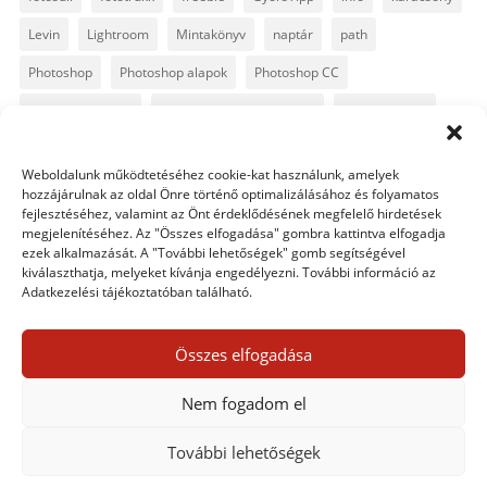
Levin
Lightroom
Mintakönyv
naptár
path
Photoshop
Photoshop alapok
Photoshop CC
Photoshop tippek
Photoshop tippek, trükkök
Postworkshop
PS pluginok
Quickpage
retusálás
scrapbook
Weboldalunk működtetéséhez cookie-kat használunk, amelyek
szövegszerkesztés
template
text
Topaz
trükkök
hozzájárulnak az oldal Önre történő optimalizálásához és folyamatos
fejlesztéséhez, valamint az Önt érdeklődésének megfelelő hirdetések
videó
vintage
megjelenítéséhez. Az "Összes elfogadása" gombra kattintva elfogadja
ezek alkalmazását. A "További lehetőségek" gomb segítségével
kiválaszthatja, melyeket kívánja engedélyezni. További információ az
Adatkezelési tájékoztatóban található.
0 hozzászólás
Összes elfogadása
Egy hozzászólás elküldése
Nem fogadom el
Hozzászólás küldéséhez
be kell jelentkezni
.
További lehetőségek
Adatkezelési tájékoztató