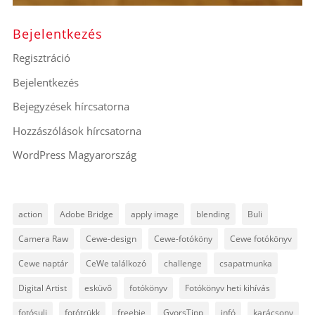
Bejelentkezés
Regisztráció
Bejelentkezés
Bejegyzések hírcsatorna
Hozzászólások hírcsatorna
WordPress Magyarország
action
Adobe Bridge
apply image
blending
Buli
Camera Raw
Cewe-design
Cewe-fotóköny
Cewe fotókönyv
Cewe naptár
CeWe találkozó
challenge
csapatmunka
Digital Artist
esküvő
fotókönyv
Fotókönyv heti kihívás
fotósuli
fotótrükk
freebie
GyorsTipp
infó
karácsony