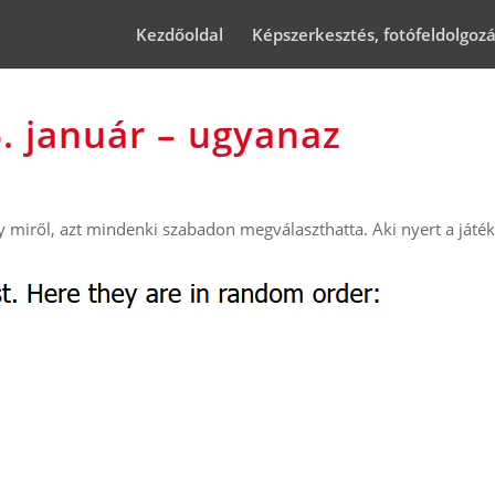
Kezdőoldal
Képszerkesztés, fotófeldolgoz
. január – ugyanaz
gy miről, azt mindenki szabadon megválaszthatta. Aki nyert a játé