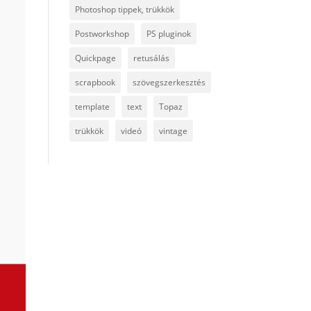
Photoshop tippek, trükkök
Postworkshop
PS pluginok
Quickpage
retusálás
scrapbook
szövegszerkesztés
template
text
Topaz
trükkök
videó
vintage