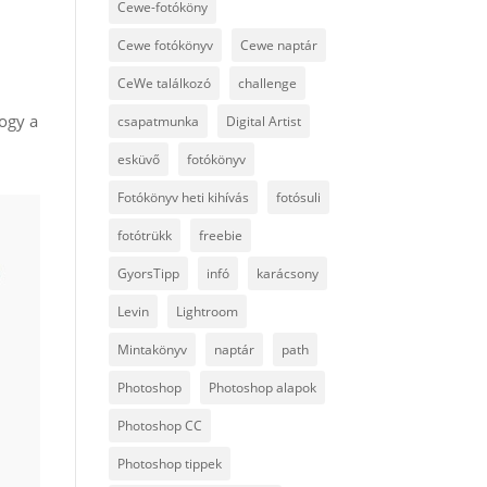
Cewe-fotóköny
Cewe fotókönyv
Cewe naptár
CeWe találkozó
challenge
hogy a
csapatmunka
Digital Artist
esküvő
fotókönyv
Fotókönyv heti kihívás
fotósuli
fotótrükk
freebie
GyorsTipp
infó
karácsony
Levin
Lightroom
Mintakönyv
naptár
path
Photoshop
Photoshop alapok
Photoshop CC
Photoshop tippek