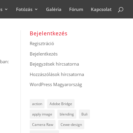
ás
Fotózás
Galéria
Fórum
Kapcsolat
Bejelentkezés
Regisztráció
Bejelentkezés
kban:
Bejegyzések hírcsatorna
Hozzászólások hírcsatorna
WordPress Magyarország
action
Adobe Bridge
apply image
blending
Buli
Camera Raw
Cewe-design