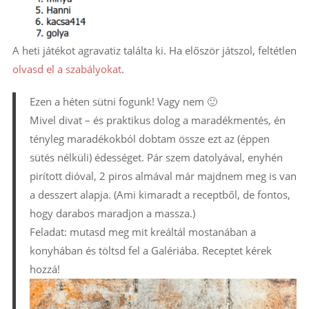
A heti játékot agravatiz találta ki. Ha először játszol, feltétlen
olvasd el a szabályokat
.
Ezen a héten sütni fogunk! Vagy nem 🙂
Mivel divat – és praktikus dolog a maradékmentés, én
tényleg maradékokból dobtam össze ezt az (éppen
sütés nélküli) édességet. Pár szem datolyával, enyhén
pirított dióval, 2 piros almával már majdnem meg is van
a desszert alapja. (Ami kimaradt a receptből, de fontos,
hogy darabos maradjon a massza.)
Feladat: mutasd meg mit kreáltál mostanában a
konyhában és töltsd fel a Galériába. Receptet kérek
hozzá!