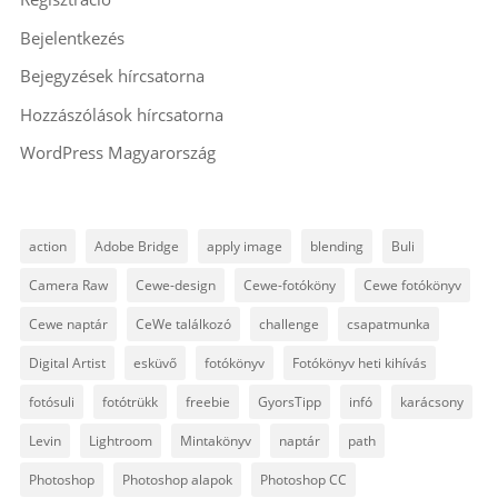
Bejelentkezés
Bejegyzések hírcsatorna
Hozzászólások hírcsatorna
WordPress Magyarország
action
Adobe Bridge
apply image
blending
Buli
Camera Raw
Cewe-design
Cewe-fotóköny
Cewe fotókönyv
Cewe naptár
CeWe találkozó
challenge
csapatmunka
Digital Artist
esküvő
fotókönyv
Fotókönyv heti kihívás
fotósuli
fotótrükk
freebie
GyorsTipp
infó
karácsony
Levin
Lightroom
Mintakönyv
naptár
path
Photoshop
Photoshop alapok
Photoshop CC