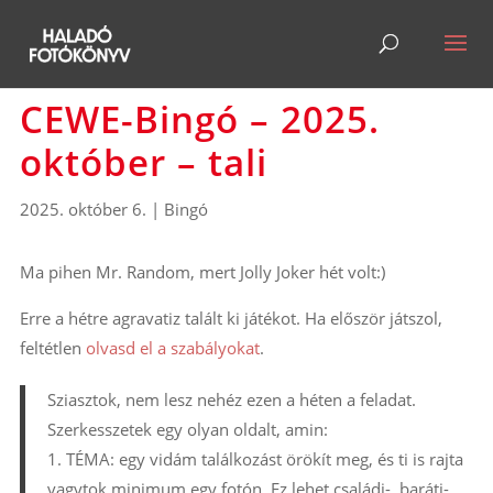
CEWE-Bingó – 2025.
október – tali
2025. október 6.
|
Bingó
Ma pihen Mr. Random, mert Jolly Joker hét volt:)
Erre a hétre agravatiz talált ki játékot. Ha először játszol,
feltétlen
olvasd el a szabályokat
.
Sziasztok, nem lesz nehéz ezen a héten a feladat.
Szerkesszetek egy olyan oldalt, amin:
1. TÉMA: egy vidám találkozást örökít meg, és ti is rajta
vagytok minimum egy fotón. Ez lehet családi-, baráti-,