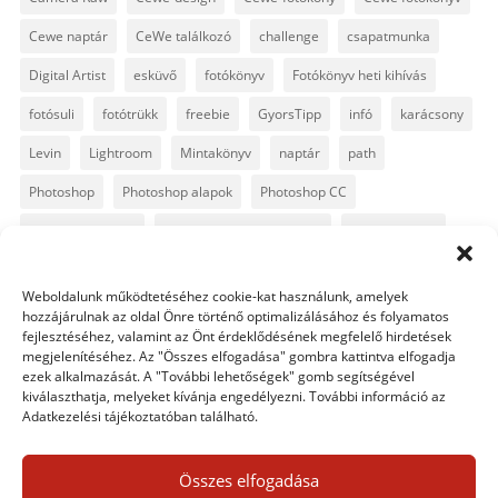
Cewe naptár
CeWe találkozó
challenge
csapatmunka
Digital Artist
esküvő
fotókönyv
Fotókönyv heti kihívás
fotósuli
fotótrükk
freebie
GyorsTipp
infó
karácsony
Levin
Lightroom
Mintakönyv
naptár
path
Photoshop
Photoshop alapok
Photoshop CC
Photoshop tippek
Photoshop tippek, trükkök
Postworkshop
PS pluginok
Quickpage
retusálás
scrapbook
Weboldalunk működtetéséhez cookie-kat használunk, amelyek
szövegszerkesztés
template
text
Topaz
trükkök
hozzájárulnak az oldal Önre történő optimalizálásához és folyamatos
fejlesztéséhez, valamint az Önt érdeklődésének megfelelő hirdetések
videó
vintage
megjelenítéséhez. Az "Összes elfogadása" gombra kattintva elfogadja
ezek alkalmazását. A "További lehetőségek" gomb segítségével
kiválaszthatja, melyeket kívánja engedélyezni. További információ az
Adatkezelési tájékoztatóban található.
0 hozzászólás
Összes elfogadása