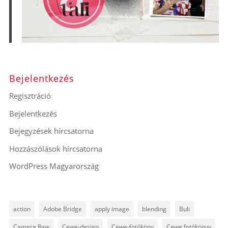
Bejelentkezés
Regisztráció
Bejelentkezés
Bejegyzések hírcsatorna
Hozzászólások hírcsatorna
WordPress Magyarország
action
Adobe Bridge
apply image
blending
Buli
Camera Raw
Cewe-design
Cewe-fotóköny
Cewe fotókönyv