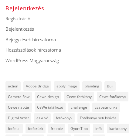
Bejelentkezés
Regisztráció
Bejelentkezés
Bejegyzések hírcsatorna
Hozzászólások hírcsatorna
WordPress Magyarország
action
Adobe Bridge
apply image
blending
Buli
Camera Raw
Cewe-design
Cewe-fotóköny
Cewe fotókönyv
Cewe naptár
CeWe találkozó
challenge
csapatmunka
Digital Artist
esküvő
fotókönyv
Fotókönyv heti kihívás
fotósuli
fotótrükk
freebie
GyorsTipp
infó
karácsony