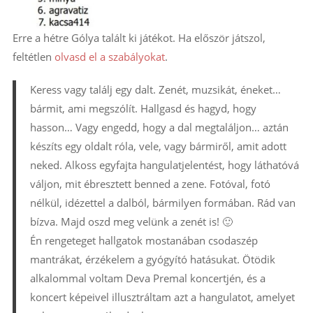
Erre a hétre Gólya talált ki játékot. Ha először játszol,
feltétlen
olvasd el a szabályokat
.
Keress vagy találj egy dalt. Zenét, muzsikát, éneket…
bármit, ami megszólít. Hallgasd és hagyd, hogy
hasson… Vagy engedd, hogy a dal megtaláljon… aztán
készíts egy oldalt róla, vele, vagy bármiről, amit adott
neked. Alkoss egyfajta hangulatjelentést, hogy láthatóvá
váljon, mit ébresztett benned a zene. Fotóval, fotó
nélkül, idézettel a dalból, bármilyen formában. Rád van
bízva. Majd oszd meg velünk a zenét is! 🙂
Én rengeteget hallgatok mostanában csodaszép
mantrákat, érzékelem a gyógyító hatásukat. Ötödik
alkalommal voltam Deva Premal koncertjén, és a
koncert képeivel illusztráltam azt a hangulatot, amelyet