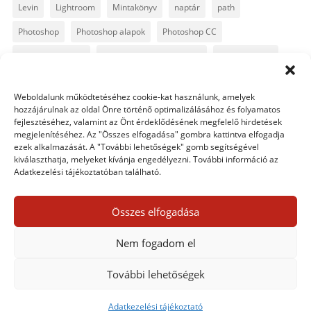
Levin
Lightroom
Mintakönyv
naptár
path
Photoshop
Photoshop alapok
Photoshop CC
Photoshop tippek
Photoshop tippek, trükkök
Postworkshop
PS pluginok
Quickpage
retusálás
scrapbook
Weboldalunk működtetéséhez cookie-kat használunk, amelyek
szövegszerkesztés
template
text
Topaz
trükkök
hozzájárulnak az oldal Önre történő optimalizálásához és folyamatos
fejlesztéséhez, valamint az Önt érdeklődésének megfelelő hirdetések
videó
vintage
megjelenítéséhez. Az "Összes elfogadása" gombra kattintva elfogadja
ezek alkalmazását. A "További lehetőségek" gomb segítségével
kiválaszthatja, melyeket kívánja engedélyezni. További információ az
Adatkezelési tájékoztatóban található.
0 hozzászólás
Összes elfogadása
Egy hozzászólás elküldése
Nem fogadom el
Hozzászólás küldéséhez
be kell jelentkezni
.
További lehetőségek
Adatkezelési tájékoztató
Adatkezelési tájékoztató