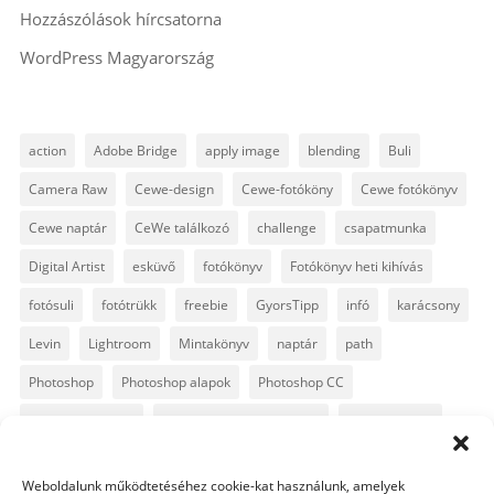
Hozzászólások hírcsatorna
WordPress Magyarország
action
Adobe Bridge
apply image
blending
Buli
Camera Raw
Cewe-design
Cewe-fotóköny
Cewe fotókönyv
Cewe naptár
CeWe találkozó
challenge
csapatmunka
Digital Artist
esküvő
fotókönyv
Fotókönyv heti kihívás
fotósuli
fotótrükk
freebie
GyorsTipp
infó
karácsony
Levin
Lightroom
Mintakönyv
naptár
path
Photoshop
Photoshop alapok
Photoshop CC
Photoshop tippek
Photoshop tippek, trükkök
Postworkshop
PS pluginok
Quickpage
retusálás
scrapbook
Weboldalunk működtetéséhez cookie-kat használunk, amelyek