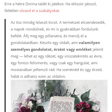
Erre a hétre Dorina talált ki játékot. Ha először játszol,
feltétlen
olvasd el a szabályokat
.
Az ősz mindig lelassít kicsit. A természet elcsendesedik,
a napok rövidülnek, és mi is gyakrabban fordulunk
befelé. Állj meg egy pillanatra, és merülj el a
gondolataidban. Készíts egy oldalt, ami
valamilyen
személyes gondolatot, érzést vagy emléket
jelenít
meg — lehet ez egy idézet, egy visszatekintés az évre,
egy fontos felismerés, vagy csak egy hangulat, ami
mostanában jellemző rád. Ha szeretnéd és úgy érzed,
hálát is adhatsz ezen az oldalon.