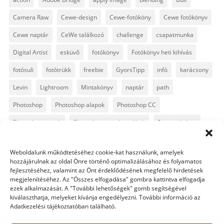
Camera Raw
Cewe-design
Cewe-fotóköny
Cewe fotókönyv
Cewe naptár
CeWe találkozó
challenge
csapatmunka
Digital Artist
esküvő
fotókönyv
Fotókönyv heti kihívás
fotósuli
fotótrükk
freebie
GyorsTipp
infó
karácsony
Levin
Lightroom
Mintakönyv
naptár
path
Photoshop
Photoshop alapok
Photoshop CC
Photoshop tippek
Photoshop tippek, trükkök
Postworkshop
PS pluginok
Quickpage
retusálás
scrapbook
Weboldalunk működtetéséhez cookie-kat használunk, amelyek
szövegszerkesztés
template
text
Topaz
trükkök
hozzájárulnak az oldal Önre történő optimalizálásához és folyamatos
fejlesztéséhez, valamint az Önt érdeklődésének megfelelő hirdetések
videó
vintage
megjelenítéséhez. Az "Összes elfogadása" gombra kattintva elfogadja
ezek alkalmazását. A "További lehetőségek" gomb segítségével
kiválaszthatja, melyeket kívánja engedélyezni. További információ az
Adatkezelési tájékoztatóban található.