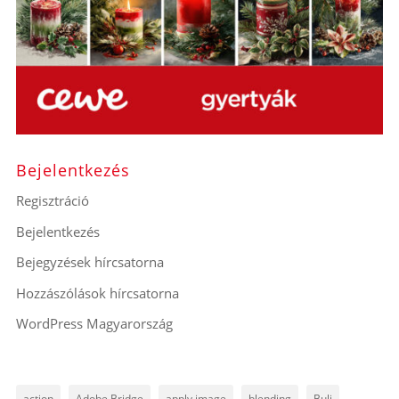
Bejelentkezés
Regisztráció
Bejelentkezés
Bejegyzések hírcsatorna
Hozzászólások hírcsatorna
WordPress Magyarország
action
Adobe Bridge
apply image
blending
Buli