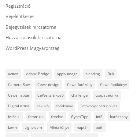
Regisztráció
Bejelentkezés
Bejegyzések hírcsatorna
Hozzászólások hírcsatorna
WordPress Magyarország
action
Adobe Bridge
apply image
blending
Buli
Camera Raw
Cewe-design
Cewe-fotóköny
Cewe fotókönyv
Cewe naptár
CeWe találkozó
challenge
csapatmunka
Digital Artist
esküvő
fotókönyv
Fotókönyv heti kihívás
fotósuli
fotótrükk
freebie
GyorsTipp
infó
karácsony
Levin
Lightroom
Mintakönyv
naptár
path