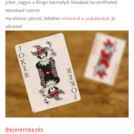
Joker, vagyis a Bingó bármelyik feladatát lecserélheted
tetszésed szerint.
Ha először játszol, feltétlen
olvasd el a szabályokat
. Jó
alkotást!
Bejelentkezés