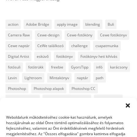
action
Adobe Bridge
apply image
blending
Buli
Camera Raw
Cewe-design
Cewe-fotóköny
Cewe fotókönyv
Cewe naptár
CeWe találkozó
challenge
csapatmunka
Digital Artist
esküvő
fotókönyv
Fotókönyv heti kihívás
fotósuli
fotótrükk
freebie
GyorsTipp
infó
karácsony
Levin
Lightroom
Mintakönyv
naptár
path
Photoshop
Photoshop alapok
Photoshop CC
Photoshop tippek
Photoshop tippek, trükkök
Postworkshop
PS pluginok
Quickpage
retusálás
scrapbook
Weboldalunk működtetéséhez cookie-kat használunk, amelyek
szövegszerkesztés
template
text
Topaz
trükkök
hozzájárulnak az oldal Önre történő optimalizálásához és folyamatos
fejlesztéséhez, valamint az Önt érdeklődésének megfelelő hirdetések
videó
vintage
megjelenítéséhez. Az "Összes elfogadása" gombra kattintva elfogadja