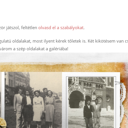
zör játszol, feltétlen
olvasd el a szabályokat
.
latú oldalakat, most ilyent kérek tőletek is. Két kikötésem van c
, várom a szép oldalakat a galériába!