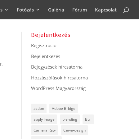
ás
Fotózás
Galéria
Fórum
Kapcsolat
Bejelentkezés
Regisztráció
Bejelentkezés
t.
Bejegyzések hírcsatorna
Hozzászólások hírcsatorna
WordPress Magyarország
action
Adobe Bridge
apply image
blending
Buli
Camera Raw
Cewe-design