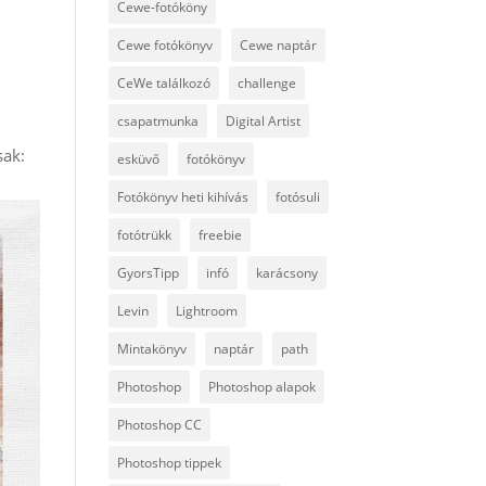
Cewe-fotóköny
Cewe fotókönyv
Cewe naptár
CeWe találkozó
challenge
csapatmunka
Digital Artist
sak:
esküvő
fotókönyv
Fotókönyv heti kihívás
fotósuli
fotótrükk
freebie
GyorsTipp
infó
karácsony
Levin
Lightroom
Mintakönyv
naptár
path
Photoshop
Photoshop alapok
Photoshop CC
Photoshop tippek