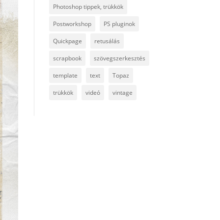
Photoshop tippek, trükkök
Postworkshop
PS pluginok
Quickpage
retusálás
scrapbook
szövegszerkesztés
template
text
Topaz
trükkök
videó
vintage