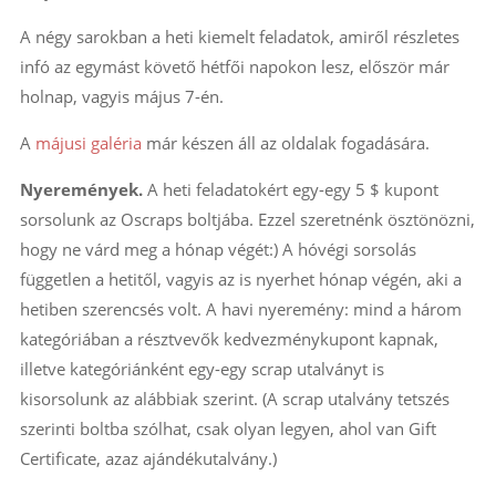
A négy sarokban a heti kiemelt feladatok, amiről részletes
infó az egymást követő hétfői napokon lesz, először már
holnap, vagyis május 7-én.
A
májusi galéria
már készen áll az oldalak fogadására.
Nyeremények.
A heti feladatokért egy-egy 5 $ kupont
sorsolunk az Oscraps boltjába. Ezzel szeretnénk ösztönözni,
hogy ne várd meg a hónap végét:) A hóvégi sorsolás
független a hetitől, vagyis az is nyerhet hónap végén, aki a
hetiben szerencsés volt. A havi nyeremény: mind a három
kategóriában a résztvevők kedvezménykupont kapnak,
illetve kategóriánként egy-egy scrap utalványt is
kisorsolunk az alábbiak szerint. (A scrap utalvány tetszés
szerinti boltba szólhat, csak olyan legyen, ahol van Gift
Certificate, azaz ajándékutalvány.)