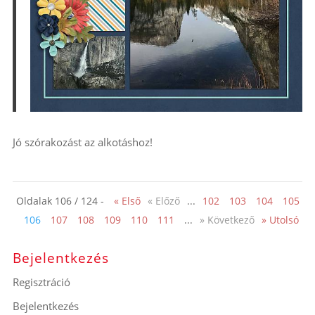
Jó szórakozást az alkotáshoz!
Oldalak 106 / 124 -
« Első
« Előző
...
102
103
104
105
106
107
108
109
110
111
...
» Következő
» Utolsó
Bejelentkezés
Regisztráció
Bejelentkezés