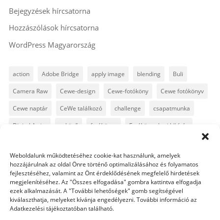
Bejegyzések hírcsatorna
Hozzászólások hírcsatorna
WordPress Magyarország
action
Adobe Bridge
apply image
blending
Buli
Camera Raw
Cewe-design
Cewe-fotóköny
Cewe fotókönyv
Cewe naptár
CeWe találkozó
challenge
csapatmunka
Digital Artist
esküvő
fotókönyv
Fotókönyv heti kihívás
fotósuli
fotótrükk
freebie
GyorsTipp
infó
karácsony
Weboldalunk működtetéséhez cookie-kat használunk, amelyek
Levin
Lightroom
Mintakönyv
naptár
path
hozzájárulnak az oldal Önre történő optimalizálásához és folyamatos
fejlesztéséhez, valamint az Önt érdeklődésének megfelelő hirdetések
Photoshop
Photoshop alapok
Photoshop CC
megjelenítéséhez. Az "Összes elfogadása" gombra kattintva elfogadja
ezek alkalmazását. A "További lehetőségek" gomb segítségével
Photoshop tippek
Photoshop tippek, trükkök
Postworkshop
kiválaszthatja, melyeket kívánja engedélyezni. További információ az
Adatkezelési tájékoztatóban található.
PS pluginok
Quickpage
retusálás
scrapbook