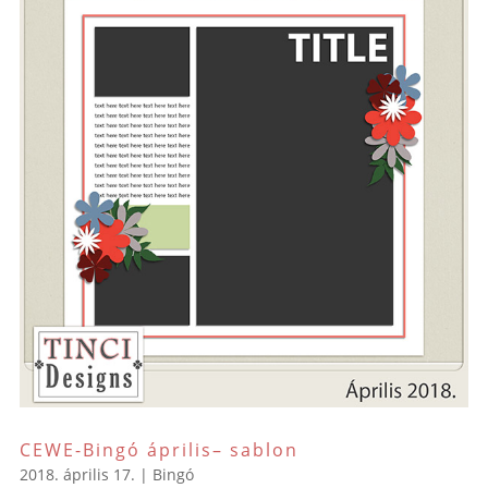
CEWE-Bingó április– sablon
2018. április 17.
|
Bingó