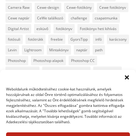
Camera Raw
Cewe-design
Cewe-fotóköny
Cewe fotókönyv
Cewe naptár
CeWe találkozó
challenge
csapatmunka
Digital Artist
esküvő
fotókönyv
Fotókönyv heti kihívás
fotósuli
fotótrükk
freebie
GyorsTipp
infó
karácsony
Levin
Lightroom
Mintakönyv
naptár
path
Photoshop
Photoshop alapok
Photoshop CC
Photoshop tippek
Photoshop tippek, trükkök
Postworkshop
PS pluginok
Quickpage
retusálás
scrapbook
Weboldalunk működtetéséhez cookie-kat használunk, amelyek
szövegszerkesztés
template
text
Topaz
trükkök
hozzájárulnak az oldal Önre történő optimalizálásához és folyamatos
fejlesztéséhez, valamint az Önt érdeklődésének megfelelő hirdetések
videó
vintage
megjelenítéséhez. Az "Összes elfogadása" gombra kattintva elfogadja
ezek alkalmazását. A "További lehetőségek" gomb segítségével
kiválaszthatja, melyeket kívánja engedélyezni. További információ az
Adatkezelési tájékoztatóban található.
0 hozzászólás