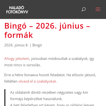
Bingó – 2026. június –
formák
2026. június 8.
|
Bingó
Ahogy jeleztem
, júniusban módosultak a szabályok, így
most nincs is sorsolás.
Erre a hétre Ilonaeva hozott feladatot. Ha először játszol,
feltétlen
olvasd el a szabályokat
.
Az oldalaink döntő részében négyzetes vagy kör
formájú képőrzőket használunk.
A heti feladatban azt kérem, hogy az oldalon legyen