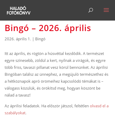
Bingó – 2026. április
2026. április 1.
|
Bingó
Itt az április, és rögtön a húsvéttal kezdődik. A természet
egyre színesebb, zöldül a kert, nyílnak a virágok, és egyre
több friss, tavaszi pillanat vesz körül bennünket. Az áprilisi
Bingóban találsz az ünnephez, a megújuló természethez és
a hétköznapok apró örömeihez kapcsolódó témákat is –
válogass közülük, és örökítsd meg, hogyan köszönt be
nálad a tavasz!
Az áprilisi feladatok. Ha először játszol, feltétlen
olvasd el a
szabályokat
.