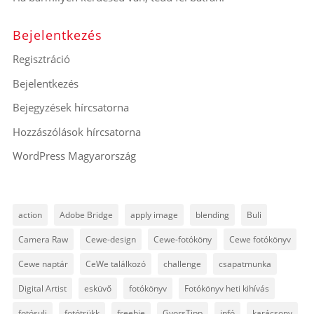
Bejelentkezés
Regisztráció
Bejelentkezés
Bejegyzések hírcsatorna
Hozzászólások hírcsatorna
WordPress Magyarország
action
Adobe Bridge
apply image
blending
Buli
Camera Raw
Cewe-design
Cewe-fotóköny
Cewe fotókönyv
Cewe naptár
CeWe találkozó
challenge
csapatmunka
Digital Artist
esküvő
fotókönyv
Fotókönyv heti kihívás
fotósuli
fotótrükk
freebie
GyorsTipp
infó
karácsony