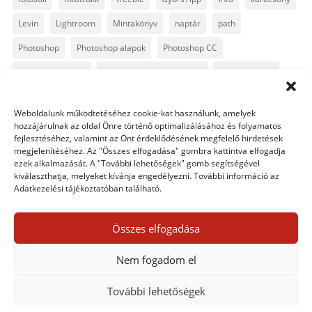
Levin
Lightroom
Mintakönyv
naptár
path
Photoshop
Photoshop alapok
Photoshop CC
Photoshop tippek
Photoshop tippek, trükkök
Postworkshop
PS pluginok
Quickpage
retusálás
scrapbook
Weboldalunk működtetéséhez cookie-kat használunk, amelyek
szövegszerkesztés
template
text
Topaz
trükkök
hozzájárulnak az oldal Önre történő optimalizálásához és folyamatos
fejlesztéséhez, valamint az Önt érdeklődésének megfelelő hirdetések
videó
vintage
megjelenítéséhez. Az "Összes elfogadása" gombra kattintva elfogadja
ezek alkalmazását. A "További lehetőségek" gomb segítségével
kiválaszthatja, melyeket kívánja engedélyezni. További információ az
Adatkezelési tájékoztatóban található.
0 hozzászólás
Összes elfogadása
Egy hozzászólás elküldése
Nem fogadom el
Hozzászólás küldéséhez
be kell jelentkezni
.
További lehetőségek