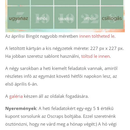
Az áprilisi Bingót nagyobb méretben
innen töltheted le
.
A letöltött kártyán a kis négyzetek mérete: 227 px x 227 px.
Ha jobban szeretsz sablont használni,
töltsd le innen
.
A négy sarokban a heti kiemelt feladatok vannak, amiről
részletes infó az egymást követő hétfői napokon lesz, az
első április 6-án.
A
galéria
készen áll az oldalak fogadására.
Nyeremények
: A heti feladatokért egy-egy 5 $ értékű
kupont sorsolunk az Oscraps
boltjába. Ezzel szeretnénk
ösztönözni, hogy ne várd meg a hónap végét:) A hó végi