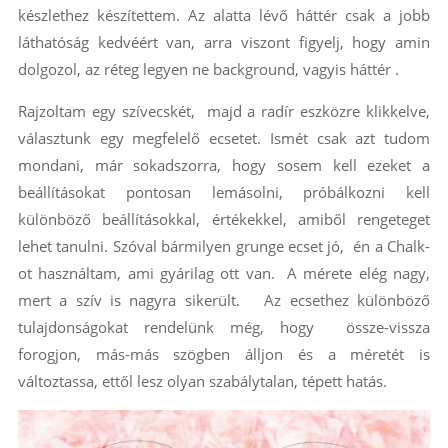
készlethez készítettem. Az alatta lévő háttér csak a jobb
láthatóság kedvéért van, arra viszont figyelj, hogy amin
dolgozol, az réteg legyen ne background, vagyis háttér .
Rajzoltam egy szívecskét, majd a radír eszközre klikkelve,
választunk egy megfelelő ecsetet. Ismét csak azt tudom
mondani, már sokadszorra, hogy sosem kell ezeket a
beállításokat pontosan lemásolni, próbálkozni kell
különböző beállításokkal, értékekkel, amiből rengeteget
lehet tanulni. Szóval bármilyen grunge ecset jó, én a Chalk-
ot használtam, ami gyárilag ott van. A mérete elég nagy,
mert a szív is nagyra sikerült. Az ecsethez különböző
tulajdonságokat rendelünk még, hogy össze-vissza
forogjon, más-más szögben álljon és a méretét is
változtassa, ettől lesz olyan szabálytalan, tépett hatás.