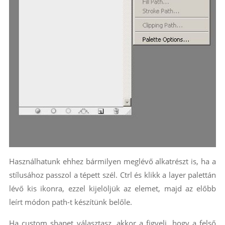
Használhatunk ehhez bármilyen meglévő alkatrészt is, ha a
stílusához passzol a tépett szél. Ctrl és klikk a layer palettán
lévő kis ikonra, ezzel kijelöljük az elemet, majd az előbb
leírt módon path-t készítünk belőle.
Ha custom shapet választasz, akkor a figyelj, hogy a felső