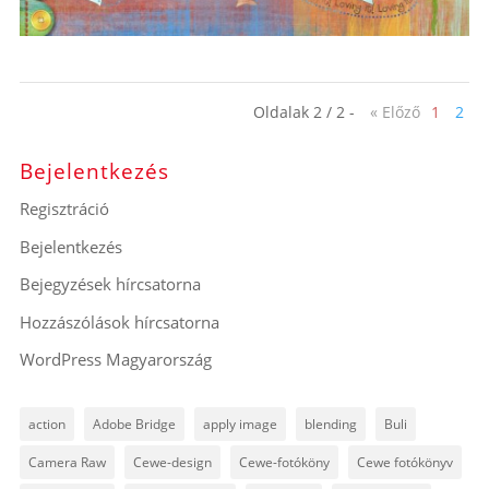
Oldalak 2 / 2 -
« Előző
1
2
Bejelentkezés
Regisztráció
Bejelentkezés
Bejegyzések hírcsatorna
Hozzászólások hírcsatorna
WordPress Magyarország
action
Adobe Bridge
apply image
blending
Buli
Camera Raw
Cewe-design
Cewe-fotóköny
Cewe fotókönyv