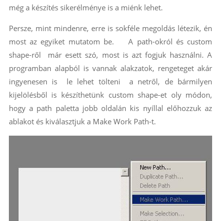
még a készítés sikerélménye is a miénk lehet.
Persze, mint mindenre, erre is sokféle megoldás létezik, én
most az egyiket mutatom be. A path-okról és custom
shape-ről már esett szó, most is azt fogjuk használni. A
programban alapból is vannak alakzatok, rengeteget akár
ingyenesen is le lehet tölteni a netről, de bármilyen
kijelölésből is készíthetünk custom shape-et oly módon,
hogy a path paletta jobb oldalán kis nyíllal előhozzuk az
ablakot és kiválasztjuk a Make Work Path-t.