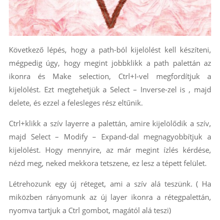
Következő lépés, hogy a path-ból kijelölést kell készíteni,
mégpedig úgy, hogy megint jobbklikk a path palettán az
ikonra és Make selection, Ctrl+I-vel megfordítjuk a
kijelölést. Ezt megtehetjük a Select – Inverse-zel is , majd
delete, és ezzel a felesleges rész eltűnik.
Ctrl+klikk a szív layerre a palettán, amire kijelölődik a szív,
majd Select – Modify – Expand-dal megnagyobbítjuk a
kijelölést. Hogy mennyire, az már megint ízlés kérdése,
nézd meg, neked mekkora tetszene, ez lesz a tépett felület.
Létrehozunk egy új réteget, ami a szív alá teszünk. ( Ha
miközben rányomunk az új layer ikonra a rétegpalettán,
nyomva tartjuk a Ctrl gombot, magától alá teszi)