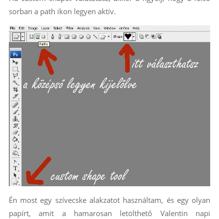
sorban a path ikon legyen aktív.
Én most egy szívecske alakzatot használtam, és egy olyan
papírt, amit a hamarosan letölthető Valentin napi