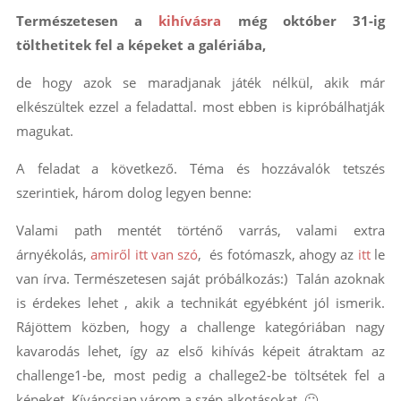
Természetesen a
kihívásra
még október 31-ig
tölthetitek fel a képeket a galériába,
de hogy azok se maradjanak játék nélkül, akik már
elkészültek ezzel a feladattal. most ebben is kipróbálhatják
magukat.
A feladat a következő. Téma és hozzávalók tetszés
szerintiek, három dolog legyen benne:
Valami path mentét történő varrás, valami extra
árnyékolás,
amiről itt van szó
, és fotómaszk, ahogy az
itt
le
van írva. Természetesen saját próbálkozás:) Talán azoknak
is érdekes lehet , akik a technikát egyébként jól ismerik.
Rájöttem közben, hogy a challenge kategóriában nagy
kavarodás lehet, így az első kihívás képeit átraktam az
challenge1-be, most pedig a challege2-be töltsétek fel a
képeket. Kíváncsian várom a szép alkotásokat. 🙂