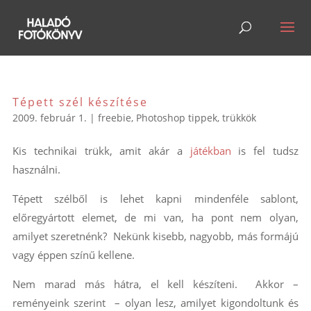
Tépett szél készítése
2009. február 1.
|
freebie
,
Photoshop tippek, trükkök
Kis technikai trükk, amit akár a
játékban
is fel tudsz
használni.
Tépett szélből is lehet kapni mindenféle sablont,
előregyártott elemet, de mi van, ha pont nem olyan,
amilyet szeretnénk? Nekünk kisebb, nagyobb, más formájú
vagy éppen színű kellene.
Nem marad más hátra, el kell készíteni. Akkor –
reményeink szerint – olyan lesz, amilyet kigondoltunk és