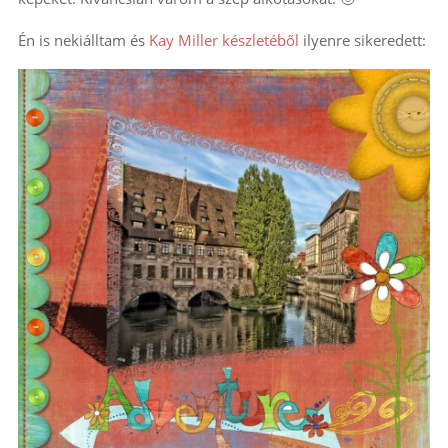
Én is nekiálltam és
Kay Miller készletéből
ilyenre sikeredett: