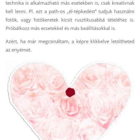
technika is alkalmazható más esetekben is, csak kreatívnak
kell lenni. Pl. ezt a path-os „él-tépkedést” tudjuk használni
fotók, vagy fotókeretek kicsit rusztikusabbá tételéhez is.
Próbálkozz más ecsetekkel és más beállításokkal is.
Azért, ha már megcsináltam, a képre klikkelve letöltheted
az enyémet.