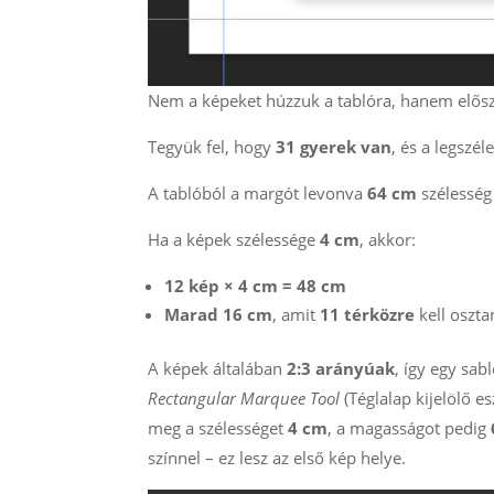
Nem a képeket húzzuk a tablóra, hanem elősz
Tegyük fel, hogy
31 gyerek van
, és a legszé
A tablóból a margót levonva
64 cm
szélesség 
Ha a képek szélessége
4 cm
, akkor:
12 kép × 4 cm = 48 cm
Marad 16 cm
, amit
11 térközre
kell oszt
A képek általában
2:3 arányúak
, így egy sa
Rectangular Marquee Tool
(Téglalap kijelölő e
meg a szélességet
4 cm
, a magasságot pedig
színnel – ez lesz az első kép helye.