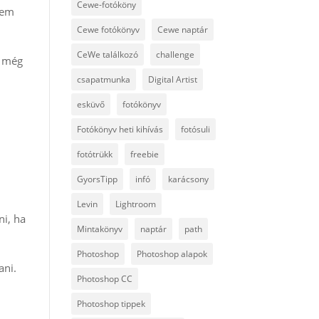
Cewe-fotóköny
nem
Cewe fotókönyv
Cewe naptár
CeWe találkozó
challenge
t még
csapatmunka
Digital Artist
esküvő
fotókönyv
Fotókönyv heti kihívás
fotósuli
fotótrükk
freebie
GyorsTipp
infó
karácsony
Levin
Lightroom
ni, ha
Mintakönyv
naptár
path
Photoshop
Photoshop alapok
ani.
Photoshop CC
Photoshop tippek