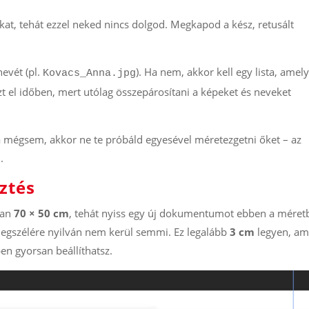
rékat, tehát ezzel neked nincs dolgod. Megkapod a kész, retusált
nevét (pl.
). Ha nem, akkor kell egy lista, amel
Kovacs_Anna.jpg
 el időben, mert utólag összepárosítani a képeket és neveket
 mégsem, akkor ne te próbáld egyesével méretezgetni őket – az
.
ztés
ban
70 × 50 cm
, tehát nyiss egy új dokumentumot ebben a méret
legszélére nyilván nem kerül semmi. Ez legalább
3 cm
legyen, ami
n gyorsan beállíthatsz.