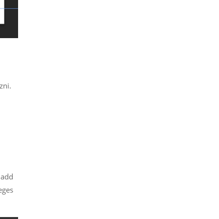
zni.
s add
leges