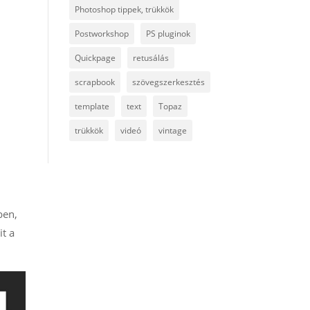
Photoshop tippek, trükkök
Postworkshop
PS pluginok
Quickpage
retusálás
y
scrapbook
szövegszerkesztés
template
text
Topaz
trükkök
videó
vintage
ben,
t a