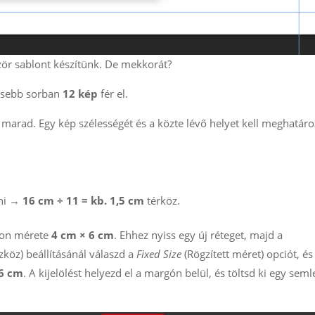
ör sablont készítünk. De mekkorát?
lesebb sorban
12 kép
fér el.
marad. Egy kép szélességét és a közte lévő helyet kell meghatáro
ani →
16 cm ÷ 11 = kb. 1,5 cm
térköz.
blon mérete
4 cm × 6 cm
. Ehhez nyiss egy új réteget, majd a
szköz) beállításánál válaszd a
Fixed Size
(Rögzített méret) opciót, é
6 cm
. A kijelölést helyezd el a margón belül, és töltsd ki egy sem