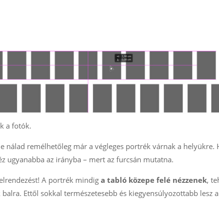
k a fotók.
 de nálad remélhetőleg már a végleges portrék várnak a helyükre. 
éz ugyanabba az irányba – mert az furcsán mutatna.
 elrendezést! A portrék mindig
a tabló közepe felé nézzenek
, te
k balra. Ettől sokkal természetesebb és kiegyensúlyozottabb lesz a