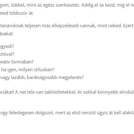
gom, többel, mint az egész szerkesztés. Addig el se kezd, míg el 
eted többször át.
 tanároknak teljesen más elképzeléseik vannak, mint neked. Ezér
biakat:
egyedi?
fotóval?
reatív formában?
 ha igen, milyen stílusban?
 vagy lazább, barátságosabb megjelenés?
ákat! A net tele van tablóötletekkel, és sokkal könnyebb elindul
ogy feleslegesen dolgozol, mert az első verziót úgyis át kell alakít