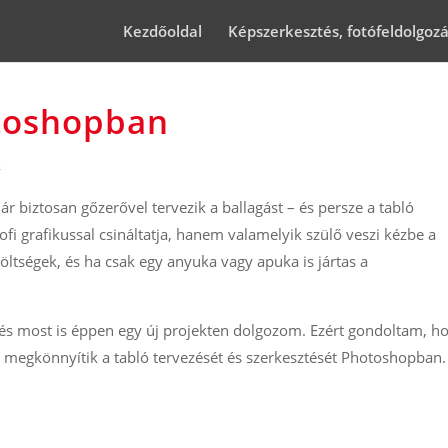
Kezdőoldal
Képszerkesztés, fotófeldolgoz
otoshopban
k
 biztosan gőzerővel tervezik a ballagást – és persze a tabló
ofi grafikussal csináltatja, hanem valamelyik szülő veszi kézbe a
költségek, és ha csak egy anyuka vagy apuka is jártas a
 és most is éppen egy új projekten dolgozom. Ezért gondoltam, h
 megkönnyítik a tabló tervezését és szerkesztését Photoshopban.