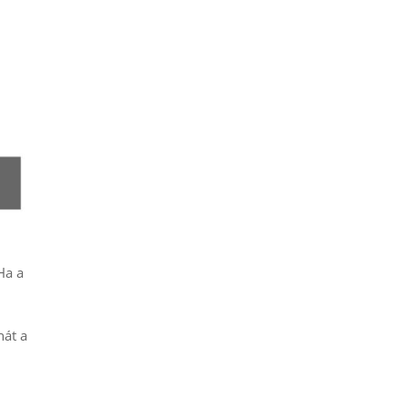
Ha a
hát a