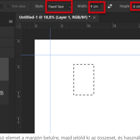
lsó elemet a margón belülre, majd jelöld ki az összeset, és haszná