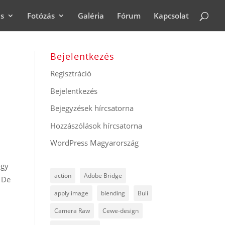
ás
Fotózás
Galéria
Fórum
Kapcsolat
Bejelentkezés
Regisztráció
Bejelentkezés
Bejegyzések hírcsatorna
Hozzászólások hírcsatorna
WordPress Magyarország
ogy
action
Adobe Bridge
 De
apply image
blending
Buli
Camera Raw
Cewe-design