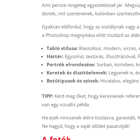
Ami persze rengeteg egyeztetéssel jár. Megsú
döntik, mit szeretnének, különben szerkeszth
Gyakran előfordul, hogy az osztálynak vagy a
a Photoshop megnyitása előtt tisztázd az aláb
Tabló stílusa:
Klasszikus, modern, vicces, 
Háttér:
Egyszínű, textúrás, illusztrációval, 
Portrék elrendezése:
Sorban, körívben, k
Keretek és díszítőelemek:
Legyenek-e, és
Betűtípusok és színek:
Hivatalos, elegáns
TIPP:
Kérd meg őket, hogy keressenek referenci
van egy vizuális példa.
Ha ezek nincsenek előre tisztázva, garantált, h
Ne hagyd, hogy a saját idődet pazarolják!
A fotók