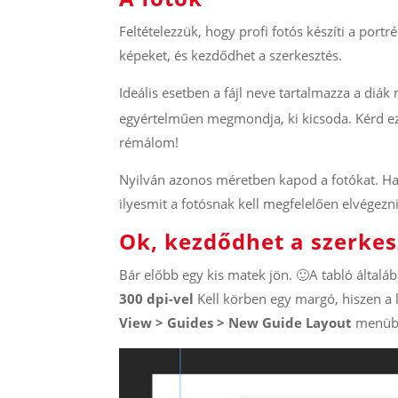
Feltételezzük, hogy profi fotós készíti a port
képeket, és kezdődhet a szerkesztés.
Ideális esetben a fájl neve tartalmazza a diák 
egyértelműen megmondja, ki kicsoda. Kérd ezt
rémálom!
Nyilván azonos méretben kapod a fotókat. Ha
ilyesmit a fotósnak kell megfelelően elvégezni
Ok, kezdődhet a szerkes
Bár előbb egy kis matek jön. 🙂A tabló általá
300 dpi-vel
Kell körben egy margó, hiszen a 
View > Guides > New Guide Layout
menübe