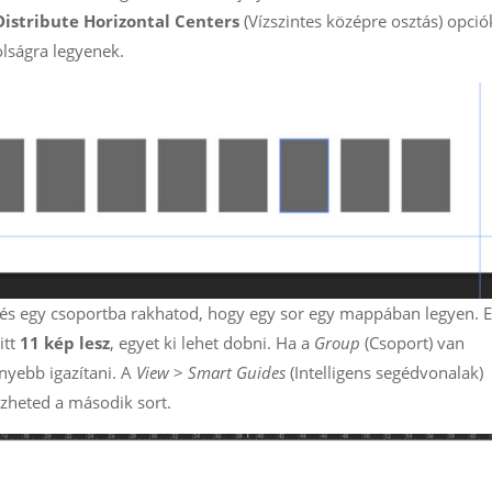
Distribute Horizontal Centers
(Vízszintes középre osztás) opció
lságra legyenek.
, és egy csoportba rakhatod, hogy egy sor egy mappában legyen. 
itt
11 kép lesz
, egyet ki lehet dobni. Ha a
Group
(Csoport) van
nyebb igazítani. A
View
>
Smart Guides
(Intelligens segédvonalak)
ezheted a második sort.