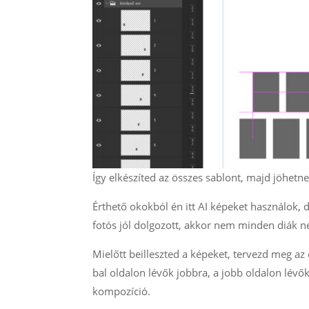
Így elkészíted az összes sablont, majd jöhetne
Érthető okokból én itt AI képeket használok,
fotós jól dolgozott, akkor nem minden diák n
Mielőtt beilleszted a képeket, tervezd meg az
bal oldalon lévők jobbra, a jobb oldalon lévő
kompozíció.