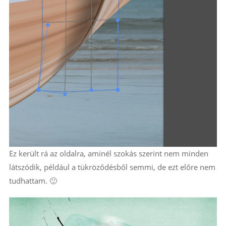
Ez került rá az oldalra, aminél szokás szerint nem minden
látszódik, például a tükröződésből semmi, de ezt előre nem
tudhattam. 🙂