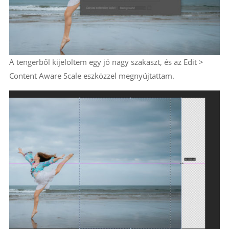
A tengerből kijelöltem egy jó nagy szakaszt, és az Edit >
Content Aware Scale eszközzel megnyújtattam.