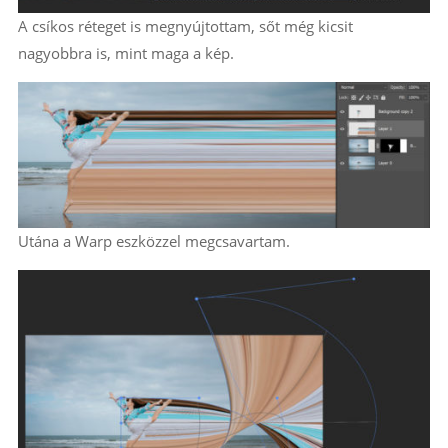
A csíkos réteget is megnyújtottam, sőt még kicsit
nagyobbra is, mint maga a kép.
Utána a Warp eszközzel megcsavartam.