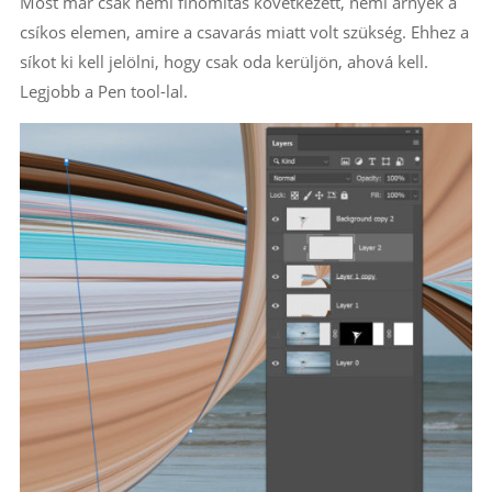
Most már csak némi finomítás következett, némi árnyék a
csíkos elemen, amire a csavarás miatt volt szükség. Ehhez a
síkot ki kell jelölni, hogy csak oda kerüljön, ahová kell.
Legjobb a Pen tool-lal.