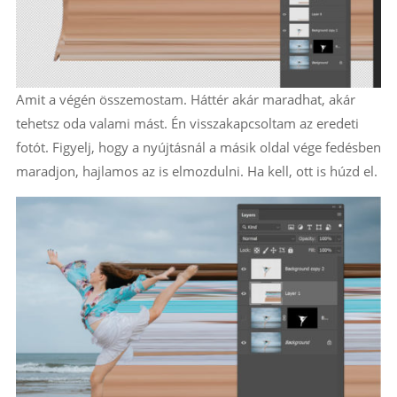
Amit a végén összemostam. Háttér akár maradhat, akár
tehetsz oda valami mást. Én visszakapcsoltam az eredeti
fotót. Figyelj, hogy a nyújtásnál a másik oldal vége fedésben
maradjon, hajlamos az is elmozdulni. Ha kell, ott is húzd el.