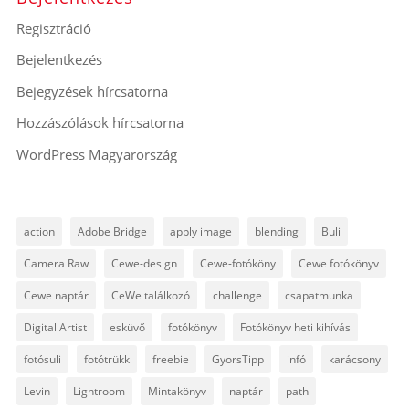
Regisztráció
Bejelentkezés
Bejegyzések hírcsatorna
Hozzászólások hírcsatorna
WordPress Magyarország
action
Adobe Bridge
apply image
blending
Buli
Camera Raw
Cewe-design
Cewe-fotóköny
Cewe fotókönyv
Cewe naptár
CeWe találkozó
challenge
csapatmunka
Digital Artist
esküvő
fotókönyv
Fotókönyv heti kihívás
fotósuli
fotótrükk
freebie
GyorsTipp
infó
karácsony
Levin
Lightroom
Mintakönyv
naptár
path