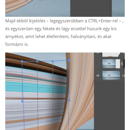
Majd ebből kijelölés – legegyszerűbben a CTRL+Enter-rel – ,
és egyszerűen egy fekete és lágy ecsettel húzunk egy kis
árnyékot, amit lehet életleníteni, halványítani, és akár
formázni is.