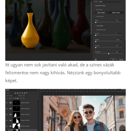
Itt ugyan nem sok javítani való akad, de a színes vázák
felismerése nem nagy kihívás. Nézzünk egy bonyolultabb
képet.