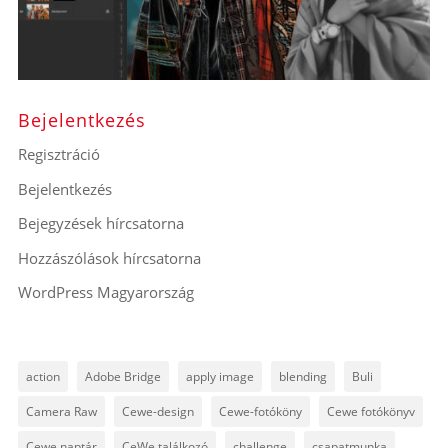
Bejelentkezés
Regisztráció
Bejelentkezés
Bejegyzések hírcsatorna
Hozzászólások hírcsatorna
WordPress Magyarország
action
Adobe Bridge
apply image
blending
Buli
Camera Raw
Cewe-design
Cewe-fotóköny
Cewe fotókönyv
Cewe naptár
CeWe találkozó
challenge
csapatmunka