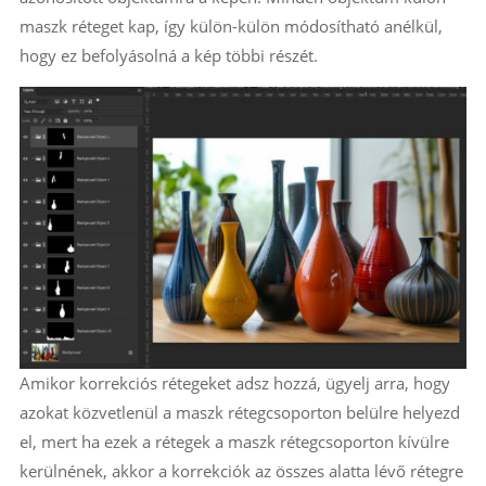
maszk réteget kap, így külön-külön módosítható anélkül,
hogy ez befolyásolná a kép többi részét.
Amikor korrekciós rétegeket adsz hozzá, ügyelj arra, hogy
azokat közvetlenül a maszk rétegcsoporton belülre helyezd
el, mert ha ezek a rétegek a maszk rétegcsoporton kívülre
kerülnének, akkor a korrekciók az összes alatta lévő rétegre