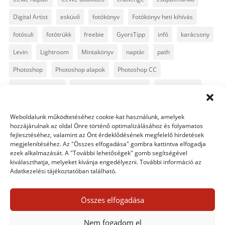
Digital Artist
esküvő
fotókönyv
Fotókönyv heti kihívás
fotósuli
fotótrükk
freebie
GyorsTipp
infó
karácsony
Levin
Lightroom
Mintakönyv
naptár
path
Photoshop
Photoshop alapok
Photoshop CC
Photoshop tippek
Photoshop tippek, trükkök
Postworkshop
PS pluginok
Quickpage
retusálás
scrapbook
Weboldalunk működtetéséhez cookie-kat használunk, amelyek
szövegszerkesztés
template
text
Topaz
trükkök
hozzájárulnak az oldal Önre történő optimalizálásához és folyamatos
fejlesztéséhez, valamint az Önt érdeklődésének megfelelő hirdetések
videó
vintage
megjelenítéséhez. Az "Összes elfogadása" gombra kattintva elfogadja
ezek alkalmazását. A "További lehetőségek" gomb segítségével
kiválaszthatja, melyeket kívánja engedélyezni. További információ az
Adatkezelési tájékoztatóban található.
0 hozzászólás
Összes elfogadása
Egy hozzászólás elküldése
Nem fogadom el