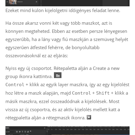
Ezeket mind külön kijelölgetni időigényes feladat lenne.
Ha össze akarsz vonni két vagy több maszkot, azt is
könnyen megteheted. Ebben az esetben persze lényegesen
egyszerűbb, ha a lány vagy fiú maszkján a szemüveg helyét
egyszerűen átfested fehérre, de bonyolultabb
összevonásoknál ez az eljárás:
Nyiss egy új csoportot. Rétepaletta alján a Create a new
group ikonra kattintva.
+ klikk az egyik layer maszkra, így az egy kijelölést
Control
hoz létre a maszk alapján, majd
+
+ klikk a
Control
Shift
másik maszkra, ezzel összeadódnak a kijelölések. Most
vissza az új csoportra, és az aktív kijelölés mellett katt a
rétegpaletta alján a rétegmaszk ikonra.