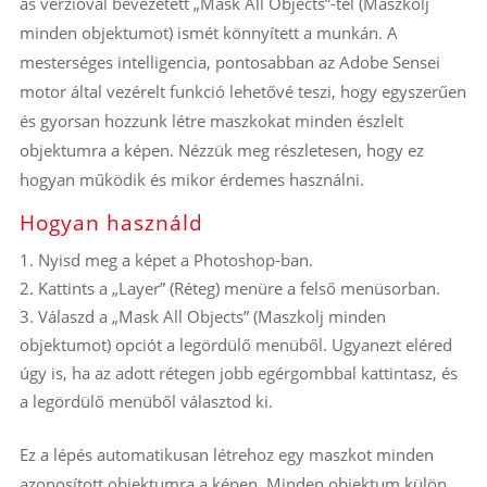
as verzióval bevezetett „Mask All Objects”-tel (Maszkolj
minden objektumot) ismét könnyített a munkán. A
mesterséges intelligencia, pontosabban az Adobe Sensei
motor által vezérelt funkció lehetővé teszi, hogy egyszerűen
és gyorsan hozzunk létre maszkokat minden észlelt
objektumra a képen. Nézzük meg részletesen, hogy ez
hogyan működik és mikor érdemes használni.
Hogyan használd
Nyisd meg a képet a Photoshop-ban.
Kattints a „Layer” (Réteg) menüre a felső menüsorban.
Válaszd a „Mask All Objects” (Maszkolj minden
objektumot) opciót a legördülő menüből. Ugyanezt eléred
úgy is, ha az adott rétegen jobb egérgombbal kattintasz, és
a legördülő menüből választod ki.
Ez a lépés automatikusan létrehoz egy maszkot minden
azonosított objektumra a képen. Minden objektum külön