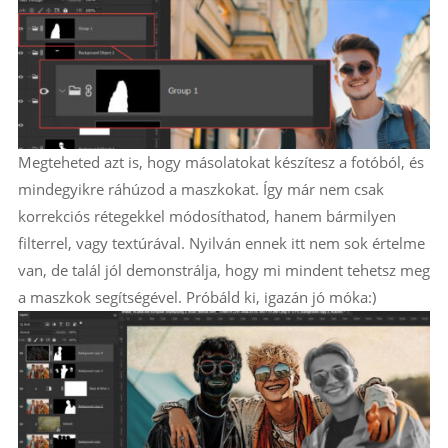
Megteheted azt is, hogy másolatokat készítesz a fotóból, és
mindegyikre ráhúzod a maszkokat. Így már nem csak
korrekciós rétegekkel módosíthatod, hanem bármilyen
filterrel, vagy textúrával. Nyilván ennek itt nem sok értelme
van, de talál jól demonstrálja, hogy mi mindent tehetsz meg
a maszkok segítségével. Próbáld ki, igazán jó móka:)