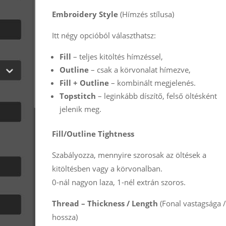
Embroidery Style
(Hímzés stílusa)
Itt négy opcióból választhatsz:
Fill
– teljes kitöltés hímzéssel,
Outline
– csak a körvonalat hímezve,
Fill + Outline
– kombinált megjelenés.
Topstitch
– leginkább díszítő, felső öltésként
jelenik meg.
Fill/Outline Tightness
Szabályozza, mennyire szorosak az öltések a
kitöltésben vagy a körvonalban.
0-nál nagyon laza, 1-nél extrán szoros.
Thread – Thickness / Length
(Fonal vastagsága /
hossza)