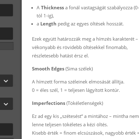
A
Thickness
a fonál vastagságát szabályozza (0
tól 1-ig),
a
Length
pedig az egyes öltések hosszát.
Ezek együtt határozzák meg a hímzés karakterét –
vékonyabb és rövidebb öltésekkel finomabb,
részletesebb hatást érsz el.
Smooth Edges
(Sima szélek)
A hímzett forma széleinek elmosását állítja.
0 = éles szél, 1 = teljesen lágyított kontúr.
Imperfections
(Tökéletlenségek)
Ez ad egy kis „szétesést“ a mintához – mintha nem
lenne teljesen tökéletes a kézi öltés.
Kisebb érték = finom elcsúszások, nagyobb érték 