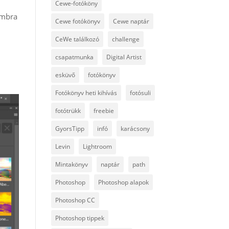
Cewe-fotóköny
mbra
Cewe fotókönyv
Cewe naptár
CeWe találkozó
challenge
csapatmunka
Digital Artist
esküvő
fotókönyv
Fotókönyv heti kihívás
fotósuli
fotótrükk
freebie
GyorsTipp
infó
karácsony
Levin
Lightroom
Mintakönyv
naptár
path
Photoshop
Photoshop alapok
Photoshop CC
Photoshop tippek