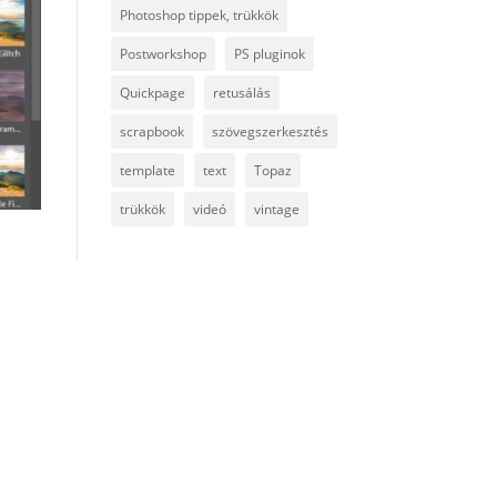
Photoshop tippek, trükkök
Postworkshop
PS pluginok
Quickpage
retusálás
scrapbook
szövegszerkesztés
template
text
Topaz
trükkök
videó
vintage