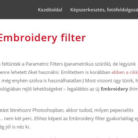
Kezdőoldal
Képszerkesztés, fotófeldolgoz
Embroidery filter
feltűntek a Parametric Filters (parametrikus szűrők), de legyünk
enre lehetett őket használni. Említettem is korábban
ebben a cik
s még enyhén szólva is használhatatlan:) Most viszont úgy tűnik, 
ológiában rejlő lehetőségeket – legalábbis az új
Embroidery
(hím
atást létrehozni Photoshopban, akkor tudod, milyen pepecselős
… nem két perc. Ehhez képest az Embroidery filter gyakorlatilag e
jól is néz ki.