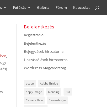
ás
Fotózás
Galéria
Fórum
Kapcsolat
Bejelentkezés
Regisztráció
Bejelentkezés
Bejegyzések hírcsatorna
kben
,
Hozzászólások hírcsatorna
hogy
WordPress Magyarország
zés)
action
Adobe Bridge
gy
apply image
blending
Buli
Camera Raw
Cewe-design