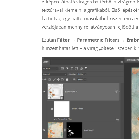
A képen látható virágos háttérből a virágmot
textúrával kiemelni a grafikából. Első lépéské
kattintva, egy háttérmásolatból kiszedtem a v
verziójában mennyire látványosan fejlődött a k
Ezután
Filter
→
Parametric Filters
→
Embr
hímzett hatás lett – a virág „öltései” szépen