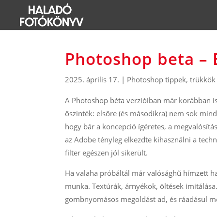
Photoshop beta – 
2025. április 17.
|
Photoshop tippek, trükkök
A Photoshop béta verzióiban már korábban is 
őszinték: elsőre (és másodikra) nem sok mind
hogy bár a koncepció ígéretes, a megvalósítá
az Adobe tényleg elkezdte kihasználni a techn
filter egészen jól sikerült.
Ha valaha próbáltál már valósághű hímzett h
munka. Textúrák, árnyékok, öltések imitálása
gombnyomásos megoldást ad, és ráadásul még 