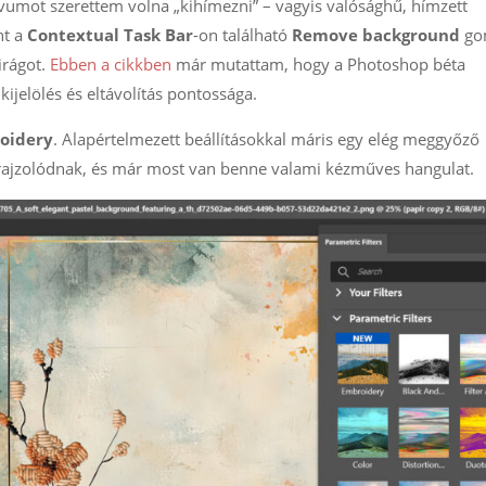
ívumot szerettem volna „kihímezni” – vagyis valósághű, hímzett
nt a
Contextual Task Bar
-on található
Remove background
go
irágot.
Ebben a cikkben
már mutattam, hogy a Photoshop béta
ijelölés és eltávolítás pontossága.
oidery
. Alapértelmezett beállításokkal máris egy elég meggyőző
 kirajzolódnak, és már most van benne valami kézműves hangulat.