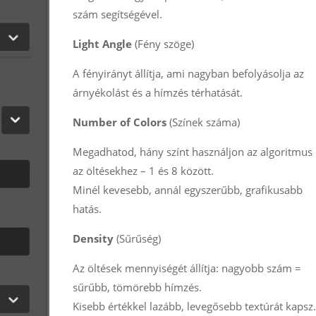
szám segítségével.
Light Angle
(Fény szöge)
A fényirányt állítja, ami nagyban befolyásolja az
árnyékolást és a hímzés térhatását.
Number of Colors
(Színek száma)
Megadhatod, hány színt használjon az algoritmus
az öltésekhez – 1 és 8 között.
Minél kevesebb, annál egyszerűbb, grafikusabb
hatás.
Density
(Sűrűség)
Az öltések mennyiségét állítja: nagyobb szám =
sűrűbb, tömörebb hímzés.
Kisebb értékkel lazább, levegősebb textúrát kapsz.