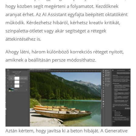
hogy közben segít megérteni a folyamatot. Kezdőknek
aranyat érhet. Az AI Assistant egyfajta beépített oktatóként
működik. Kérdezhetsz hibáról, kérhetsz kreatív kritikát,
színpaletta-ötletet vagy akár segítséget a rétegek
áttekintéséhez is.
Ahogy látni, három különböző korrekciós réteget nyitott,
amiknek a beállításán persze módosíthatsz.
Aztán kértem, hogy javítsa ki a beton hibáját. A Generative