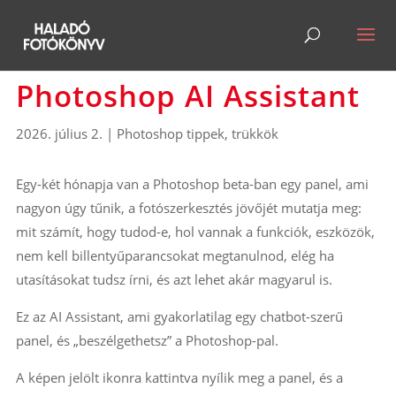
Photoshop AI Assistant
2026. július 2.
|
Photoshop tippek, trükkök
Egy-két hónapja van a Photoshop beta-ban egy panel, ami
nagyon úgy tűnik, a fotószerkesztés jövőjét mutatja meg:
mit számít, hogy tudod-e, hol vannak a funkciók, eszközök,
nem kell billentyűparancsokat megtanulnod, elég ha
utasításokat tudsz írni, és azt lehet akár magyarul is.
Ez az AI Assistant, ami gyakorlatilag egy chatbot-szerű
panel, és „beszélgethetsz” a Photoshop-pal.
A képen jelölt ikonra kattintva nyílik meg a panel, és a