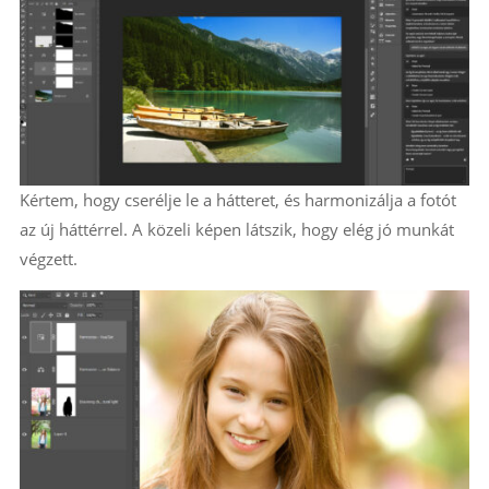
Kértem, hogy cserélje le a hátteret, és harmonizálja a fotót
az új háttérrel. A közeli képen látszik, hogy elég jó munkát
végzett.