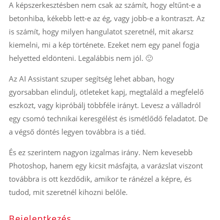
A képszerkesztésben nem csak az számít, hogy eltűnt-e a
betonhiba, kékebb lett-e az ég, vagy jobb-e a kontraszt. Az
is számít, hogy milyen hangulatot szeretnél, mit akarsz
kiemelni, mi a kép története. Ezeket nem egy panel fogja
helyetted eldönteni. Legalábbis nem jól. 🙂
Az AI Assistant szuper segítség lehet abban, hogy
gyorsabban elindulj, ötleteket kapj, megtaláld a megfelelő
eszközt, vagy kipróbálj többféle irányt. Levesz a válladról
egy csomó technikai keresgélést és ismétlődő feladatot. De
a végső döntés legyen továbbra is a tiéd.
És ez szerintem nagyon izgalmas irány. Nem kevesebb
Photoshop, hanem egy kicsit másfajta, a varázslat viszont
továbbra is ott kezdődik, amikor te ránézel a képre, és
tudod, mit szeretnél kihozni belőle.
Bejelentkezés