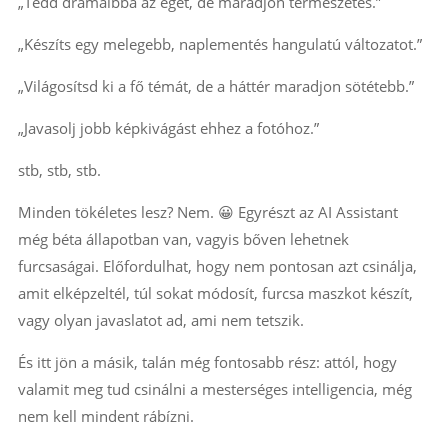
„Tedd drámaibbá az eget, de maradjon természetes.”
„Készíts egy melegebb, naplementés hangulatú változatot.”
„Világosítsd ki a fő témát, de a háttér maradjon sötétebb.”
„Javasolj jobb képkivágást ehhez a fotóhoz.”
stb, stb, stb.
Minden tökéletes lesz? Nem. 😀 Egyrészt az AI Assistant
még béta állapotban van, vagyis bőven lehetnek
furcsaságai. Előfordulhat, hogy nem pontosan azt csinálja,
amit elképzeltél, túl sokat módosít, furcsa maszkot készít,
vagy olyan javaslatot ad, ami nem tetszik.
És itt jön a másik, talán még fontosabb rész: attól, hogy
valamit meg tud csinálni a mesterséges intelligencia, még
nem kell mindent rábízni.