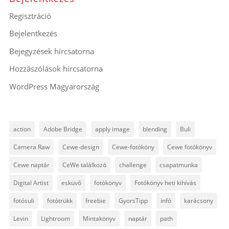
Regisztráció
Bejelentkezés
Bejegyzések hírcsatorna
Hozzászólások hírcsatorna
WordPress Magyarország
action
Adobe Bridge
apply image
blending
Buli
Camera Raw
Cewe-design
Cewe-fotóköny
Cewe fotókönyv
Cewe naptár
CeWe találkozó
challenge
csapatmunka
Digital Artist
esküvő
fotókönyv
Fotókönyv heti kihívás
fotósuli
fotótrükk
freebie
GyorsTipp
infó
karácsony
Levin
Lightroom
Mintakönyv
naptár
path