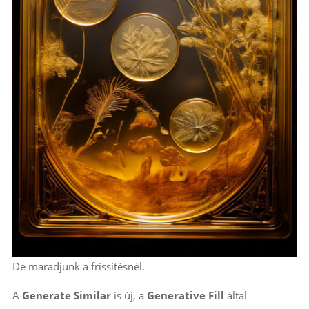
De maradjunk a frissítésnél.
A
Generate Similar
is új, a
Generative Fill
által