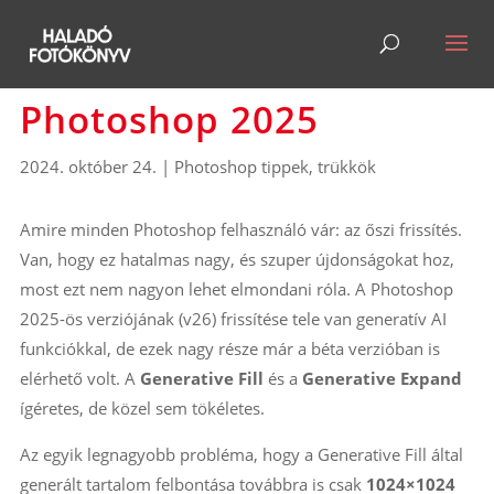
Photoshop 2025
2024. október 24.
|
Photoshop tippek, trükkök
Amire minden Photoshop felhasználó vár: az őszi frissítés.
Van, hogy ez hatalmas nagy, és szuper újdonságokat hoz,
most ezt nem nagyon lehet elmondani róla. A Photoshop
2025-ös verziójának (v26) frissítése tele van generatív AI
funkciókkal, de ezek nagy része már a béta verzióban is
elérhető volt. A
Generative Fill
és a
Generative Expand
ígéretes, de közel sem tökéletes.
Az egyik legnagyobb probléma, hogy a Generative Fill által
generált tartalom felbontása továbbra is csak
1024×1024