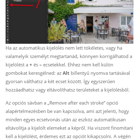
Ha az automatikus kijelölés nem lett tökéletes, vagy ha
valamelyik személyt megtartanád, könnyen korrigálhatod a
kijelölést a
+
és
–
ecsetekkel. Ehhez nem kell külön
gombokat keresgélned: az
Alt
billentyű nyomva tartásával
gyorsan válthatsz a két ecset között. Így egyszerűen
hozzáadhatsz vagy eltávolíthatsz területeket a kijelölésből.
Az opciós sávban a „Remove after each stroke” opció
alapértelmezésben be van kapcsolva, ami azt jelenti, hogy
minden egyes ecsetvonás után az eszköz automatikusan
eltávolítja a kijelölt elemeket a képről. Ha viszont finomítani
kell a kijelölést, érdemes ezt az opciót kikapcsolni. A végén