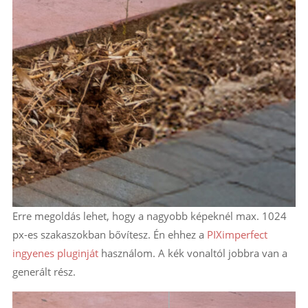
Erre megoldás lehet, hogy a nagyobb képeknél max. 1024
px-es szakaszokban bővítesz. Én ehhez a
PIXimperfect
ingyenes pluginját
használom. A kék vonaltól jobbra van a
generált rész.