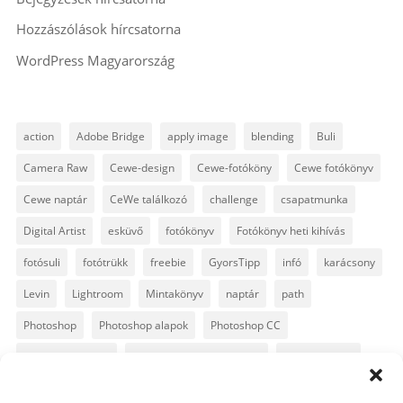
Hozzászólások hírcsatorna
WordPress Magyarország
action
Adobe Bridge
apply image
blending
Buli
Camera Raw
Cewe-design
Cewe-fotóköny
Cewe fotókönyv
Cewe naptár
CeWe találkozó
challenge
csapatmunka
Digital Artist
esküvő
fotókönyv
Fotókönyv heti kihívás
fotósuli
fotótrükk
freebie
GyorsTipp
infó
karácsony
Levin
Lightroom
Mintakönyv
naptár
path
Photoshop
Photoshop alapok
Photoshop CC
Photoshop tippek
Photoshop tippek, trükkök
Postworkshop
PS pluginok
Quickpage
retusálás
scrapbook