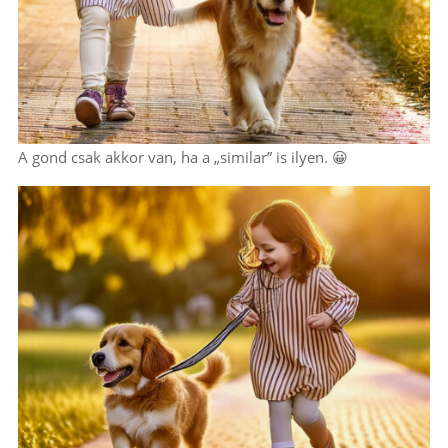
A gond csak akkor van, ha a „similar” is ilyen. 😀