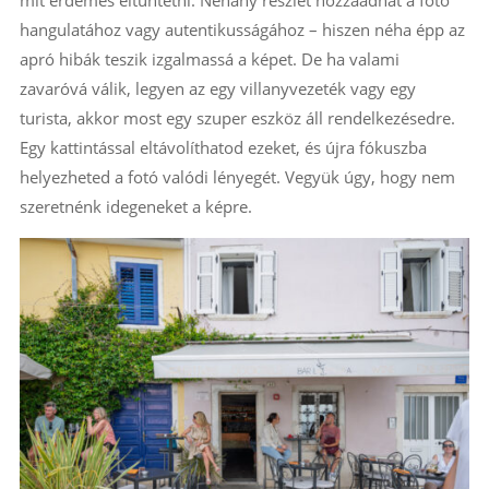
mit érdemes eltüntetni. Néhány részlet hozzáadhat a fotó
hangulatához vagy autentikusságához – hiszen néha épp az
apró hibák teszik izgalmassá a képet. De ha valami
zavaróvá válik, legyen az egy villanyvezeték vagy egy
turista, akkor most egy szuper eszköz áll rendelkezésedre.
Egy kattintással eltávolíthatod ezeket, és újra fókuszba
helyezheted a fotó valódi lényegét. Vegyük úgy, hogy nem
szeretnénk idegeneket a képre.