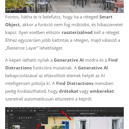
Fontos, hátha te is belefutsz, hogy ha a réteged
Smart
Object
, akkor a funkció nem fog működni, és hibaüzenetet
kapsz. Ilyen esetben először
raszterizálnod
kell a réteget.
Ehhez egyszerűen jobb kattintás a rétegen, majd válaszd a
„Rasterize Layer” lehetőséget.
A képen látható nyilak a
Generative AI
módra és a
Find
Distractions
funkcióra mutatnak. A
Generative AI
bekapcsolásával az eltávolított elemek helyét az AI
intelligensen pótolja ki. A
Find Distractions
menüben
pedig kiválaszthatod, hogy
drótokat
vagy
embereket
szeretnél automatikusan eltüntetni a képről.