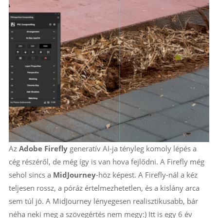
Az
Adobe Firefly
generatív AI-ja tényleg komoly lépés a
cég részéről, de még így is van hova fejlődni. A Firefly még
sehol sincs a
MidJourney
-höz képest. A Firefly-nál a kéz
teljesen rossz, a póráz értelmezhetetlen, és a kislány arca
sem túl jó. A MidJourney lényegesen realisztikusabb, bár
néha neki meg a szövegértés nem megy:) Itt is egy 6 év