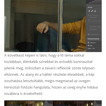
A következő képen is látni, hogy a fő téma sokkal
tisztábban, élénkebb színekkel és erősebb kontraszttal
jelenik meg, miközben a zavaró reflexiók szinte teljesen
eltűnnek. Az alany és a háttér részletei élesebbek, a kép
összhatása letisztultabb, mégis megmarad az üvegen
keresztüli fotózás hangulata, hiszen az üveg enyhe hatása
továbbra is érzékelhető.