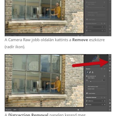
A Camera Raw jobb oldalán kattints a
Remove
eszközre
(radír ikon).
A
Distraction Removal
panelen keresd meg