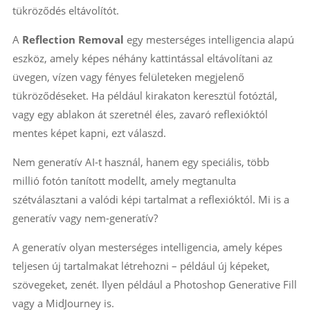
tükröződés eltávolítót.
A
Reflection Removal
egy mesterséges intelligencia alapú
eszköz, amely képes néhány kattintással eltávolítani az
üvegen, vízen vagy fényes felületeken megjelenő
tükröződéseket. Ha például kirakaton keresztül fotóztál,
vagy egy ablakon át szeretnél éles, zavaró reflexióktól
mentes képet kapni, ezt válaszd.
Nem generatív AI-t használ, hanem egy speciális, több
millió fotón tanított modellt, amely megtanulta
szétválasztani a valódi képi tartalmat a reflexióktól. Mi is a
generatív vagy nem-generatív?
A generatív olyan mesterséges intelligencia, amely képes
teljesen új tartalmakat létrehozni – például új képeket,
szövegeket, zenét. Ilyen például a Photoshop Generative Fill
vagy a MidJourney is.