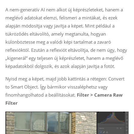
A nem-generatív AI nem alkot új képrészleteket, hanem a
meglévő adatokat elemzi, felismeri a mintákat, és ezek
alapján módosítja vagy javítja a képet. Mint például a
tükröződés eltávolító, amely megtanulta, hogyan
különböztesse meg a valódi képi tartalmat a zavaró
reflexióktól. Ezután a reflexiót eltávolítja, de nem úgy, hogy
„kigenerál” egy teljesen új képrészletet, hanem a meglévő
képadatokból dolgozik, és azok alapján javítja a fotót.
Nyisd meg a képet, majd jobb kattintás a rétegen: Convert
to Smart Object. Így bármikor visszaléphetsz vagy
finomhangolhatod a beállításokat.
Filter > Camera Raw
Filter