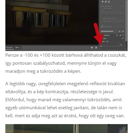
Persze a -100 és +100 között bárhová állíthatod a csúszkát,
így pontosan szabályozhatod, mennyire tűnjön el vagy
maradjon meg a tükröződés a képen.
A legtöbb nagy, üvegfelületen megjelenő reflexiót kiválóan
eltávolítja, és a kép kontrasztja, részletessége is javul.
Előfordul, hogy marad még valamennyi tükröződés, amit
egyéb utómunkával lehet esetleg javítani, de talán nem is
kell, mert ez adja meg azt az érzést, hogy ott egy üveg van.