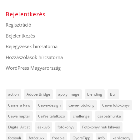
Bejelentkezés
Regisztráció
Bejelentkezés
Bejegyzések hírcsatorna
Hozzászólások hírcsatorna
WordPress Magyarország
action
Adobe Bridge
apply image
blending
Buli
Camera Raw
Cewe-design
Cewe-fotóköny
Cewe fotókönyv
Cewe naptár
CeWe találkozó
challenge
csapatmunka
Digital Artist
esküvő
fotókönyv
Fotókönyv heti kihívás
fotósuli
fotótrükk
freebie
GyorsTipp
infó
karácsony