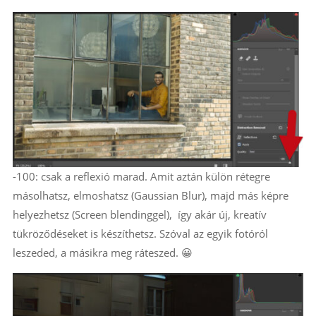
-100: csak a reflexió marad. Amit aztán külön rétegre
másolhatsz, elmoshatsz (Gaussian Blur), majd más képre
helyezhetsz (Screen blendinggel), így akár új, kreatív
tükröződéseket is készíthetsz. Szóval az egyik fotóról
leszeded, a másikra meg ráteszed. 😀