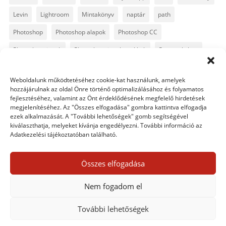
Levin
Lightroom
Mintakönyv
naptár
path
Photoshop
Photoshop alapok
Photoshop CC
Photoshop tippek
Photoshop tippek, trükkök
Postworkshop
PS pluginok
Quickpage
retusálás
scrapbook
Weboldalunk működtetéséhez cookie-kat használunk, amelyek
szövegszerkesztés
template
text
Topaz
trükkök
hozzájárulnak az oldal Önre történő optimalizálásához és folyamatos
fejlesztéséhez, valamint az Önt érdeklődésének megfelelő hirdetések
videó
vintage
megjelenítéséhez. Az "Összes elfogadása" gombra kattintva elfogadja
ezek alkalmazását. A "További lehetőségek" gomb segítségével
kiválaszthatja, melyeket kívánja engedélyezni. További információ az
Adatkezelési tájékoztatóban található.
0 hozzászólás
Összes elfogadása
Egy hozzászólás elküldése
Nem fogadom el
Hozzászólás küldéséhez
be kell jelentkezni
.
További lehetőségek
Adatkezelési tájékoztató