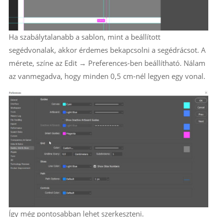
Ha szabálytalanabb a sablon, mint a beállított
segédvonalak, akkor érdemes bekapcsolni a segédrácsot. A
mérete, színe az Edit → Preferences-ben beállítható. Nálam
az vanmegadva, hogy minden 0,5 cm-nél legyen egy vonal.
Így még pontosabban lehet szerkeszteni.