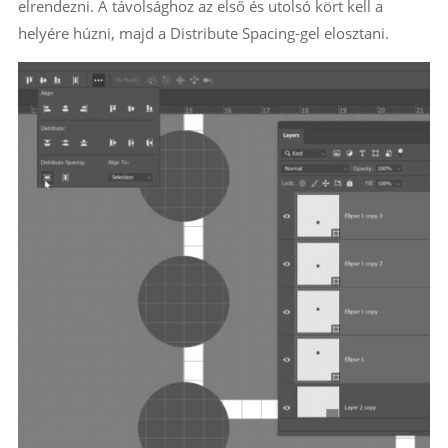
elrendezni. A távolsághoz az első és utolsó kört kell a
helyére húzni, majd a Distribute Spacing-gel elosztani.