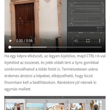
Ha egy képre elkészült, az legyen kijelölve, majd CTRL+A-val
kijelölöd az összeset, és jobb oldalt lent a Sync gombbal
szinkronizálhatod a többi fotót is. Természetesen utána
érdemes átnézni a képeket, elképzelhető, hogy kicsit
finomítani kell a beállításokon. Ránézésre jól néznek ki
egymás mellett.