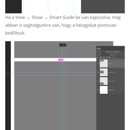
Ha a View → Show → Smart Guide be van kapcsolva, még
abban is segítségünkre van, hogy a hézagokat pontosan
beállítsuk.