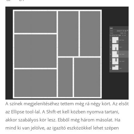
A színek megjelenítéséhez tettem még rá négy kört. Az elsőt
az Ellipse tool-lal. A Shift-et kell közben nyomva tartani,
akkor szabályos kör lesz. Ebből még három másolat. Ha
mind ki van jelölve, az igazító eszközökkel lehet szépen