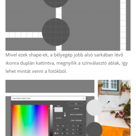
Mivel ezek shape-ek, a bélyegép jobb alsó sarkában lévő
ikonra duplán kattintva, megnyílik a színválasztó ablak, így
lehet mintát venni a fotókból.