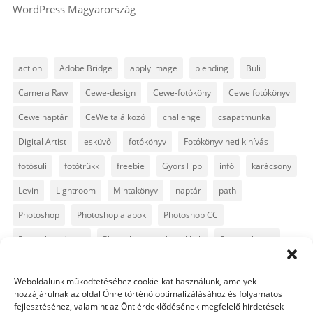
WordPress Magyarország
action
Adobe Bridge
apply image
blending
Buli
Camera Raw
Cewe-design
Cewe-fotóköny
Cewe fotókönyv
Cewe naptár
CeWe találkozó
challenge
csapatmunka
Digital Artist
esküvő
fotókönyv
Fotókönyv heti kihívás
fotósuli
fotótrükk
freebie
GyorsTipp
infó
karácsony
Levin
Lightroom
Mintakönyv
naptár
path
Photoshop
Photoshop alapok
Photoshop CC
Photoshop tippek
Photoshop tippek, trükkök
Postworkshop
PS pluginok
Quickpage
retusálás
scrapbook
Weboldalunk működtetéséhez cookie-kat használunk, amelyek
szövegszerkesztés
template
text
Topaz
trükkök
hozzájárulnak az oldal Önre történő optimalizálásához és folyamatos
fejlesztéséhez, valamint az Önt érdeklődésének megfelelő hirdetések
videó
vintage