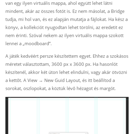
van egy ilyen virtuális mappa, ahol együtt lehet látni
mindent, akár az összes fotót is. Ez nem másolat, a Bridge
tudja, mi hol van, és ez alapján mutatja a fájlokat. Ha kész a
könyv, a kollekciót nyugodtan lehet törölni, az eredetit ez
nem érinti. Szóval nekem az ilyen virtuális mappa szokott
lennei a „moodboard”.
A játék kedvéért persze készítettem egyet. Ehhez a szokásos
méretet választottam, 3600 px x 3600 px. Ha hasonlót
készítenél, akkor két úton lehet elindulni, vagy akár ötvözni
a kettőt. A View → New Guid Layout, és itt beállítod a
sorokat, oszlopokat, a köztük lévő hézagot és margót.