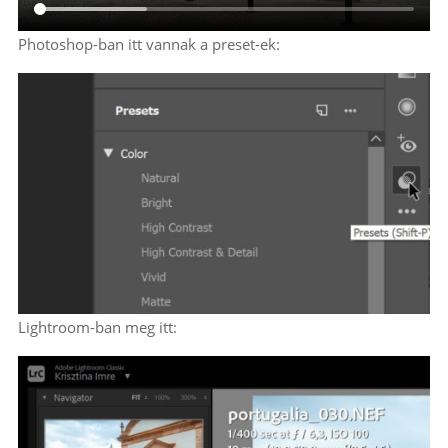
Photoshop-ban itt vannak a preset-ek:
Lightroom-ban meg itt: