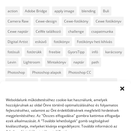
action
Adobe Bridge
apply image
blending
Buli
Camera Raw
Cewe-design
Cewe-fotóköny
Cewe fotókönyv
Cewe naptár
CeWe találkozó
challenge
csapatmunka
Digital Artist
esküvő
fotókönyv
Fotókönyv heti kihívás
fotósuli
fotótrükk
freebie
GyorsTipp
infó
karácsony
Levin
Lightroom
Mintakönyv
naptár
path
Photoshop
Photoshop alapok
Photoshop CC
Photoshop tippek
Photoshop tippek, trükkök
Postworkshop
PS pluginok
Quickpage
retusálás
scrapbook
Weboldalunk működtetéséhez cookie-kat használunk, amelyek
szövegszerkesztés
template
text
Topaz
trükkök
hozzájárulnak az oldal Önre történő optimalizálásához és folyamatos
fejlesztéséhez, valamint az Önt érdeklődésének megfelelő hirdetések
videó
vintage
megjelenítéséhez. Az "Összes elfogadása" gombra kattintva elfogadja
ezek alkalmazását. A "További lehetőségek" gomb segítségével
kiválaszthatja, melyeket kívánja engedélyezni. További információ az