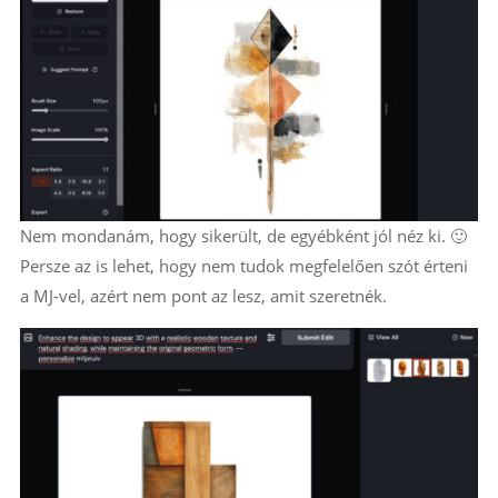
Nem mondanám, hogy sikerült, de egyébként jól néz ki. 🙂
Persze az is lehet, hogy nem tudok megfelelően szót érteni
a MJ-vel, azért nem pont az lesz, amit szeretnék.