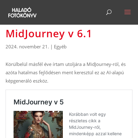
MidJourney v 6.1
2024. november 21.
|
Egyéb
Körülbelül másfél éve írtam utoljára a MidJourney-ról, és
azóta hatalmas fejlődésen ment keresztül ez az AI-alapú
képgeneráló eszköz.