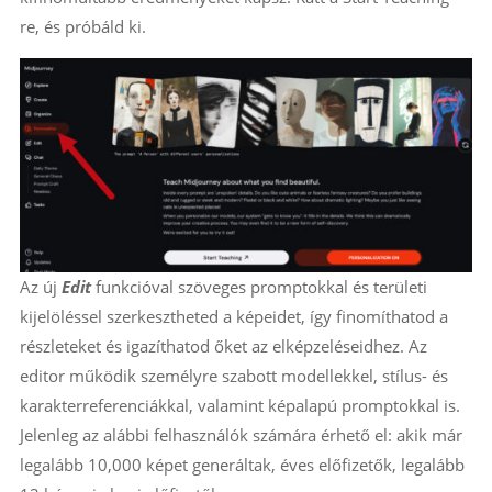
re, és próbáld ki.
Az új
Edit
funkcióval szöveges promptokkal és területi
kijelöléssel szerkesztheted a képeidet, így finomíthatod a
részleteket és igazíthatod őket az elképzeléseidhez. Az
editor működik személyre szabott modellekkel, stílus- és
karakterreferenciákkal, valamint képalapú promptokkal is.
Jelenleg az alábbi felhasználók számára érhető el: akik már
legalább 10,000 képet generáltak, éves előfizetők, legalább