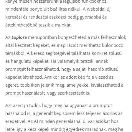
kényelmesen hozzáférünk a legújabb funkciókhoz,
mindenféle bonyolult beállítás nélkül. A weboldal új
keresési és rendezési eszközei pedig gyorsabbá és
áttekinthetőbbé teszik a munkát.
Az
Explore
menüpontban böngészheted a más felhasználók
által készített képeket, és inspirációt meríthetsz különböző
témákból. A kereső segítségével találhatsz konkrét stílusú
és hangulatú képeket. Ha valamelyik tetszik, annak
promptját felhasználhatod, hogy a saját, hasonló stílusú
képedet létrehozd. Amikor az adott kép fölé viszed az
egeret, több ikon jelenik meg, amelyekkel kiválaszthatod a
prompt használatát, vagy szerkesztését is.
Azt azért jó tudni, hogy még ha ugyanazt a promptot
használod is, a generált kép sosem lesz teljesen azonos az
eredetivel. Az AI minden generálásnál új variációkat hoz
létre, így a kész képek mindig egyediek maradnak, még ha