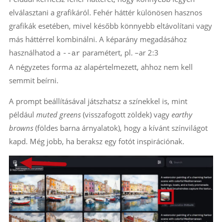
elválasztani a grafikáról. Fehér háttér különösen hasznos
grafikák esetében, mivel később könnyebb eltávolítani vagy
más háttérrel kombinálni. A képarány megadásához
használhatod a
paramétert, pl. –ar 2:3
--ar
A négyzetes forma az alapértelmezett, ahhoz nem kell
semmit beírni.
A prompt beállításával játszhatsz a színekkel is, mint
például
muted greens
(visszafogott zöldek) vagy
earthy
browns
(földes barna árnyalatok), hogy a kívánt színvilágot
kapd. Még jobb, ha beraksz egy fotót inspirációnak.