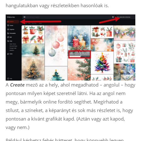
hangulatukban vagy részleteikben hasonlóak is.
A
Create
mező az a hely, ahol megadhatod – angolul – hogy
pontosan milyen képet szeretnél látni. Ha az angol nem
megy, bármelyik online fordító segíthet. Megírhatod a
stílust, a színeket, a képarányt és sok más részletet is, hogy
pontosan a kívánt grafikát kapd. (Aztán vagy azt kapod,
vagy nem.)
Például kérhetsz fehér hátteret, hogy könnyebb legyen