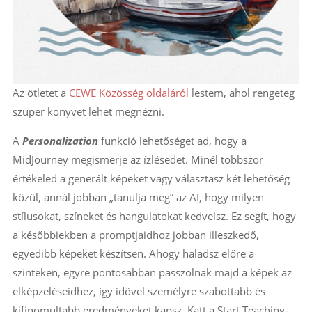
Az ötletet a
CEWE Közösség oldaláról
lestem, ahol rengeteg
szuper könyvet lehet megnézni.
A
Personalization
funkció lehetőséget ad, hogy a
MidJourney megismerje az ízlésedet. Minél többször
értékeled a generált képeket vagy választasz két lehetőség
közül, annál jobban „tanulja meg” az AI, hogy milyen
stílusokat, színeket és hangulatokat kedvelsz. Ez segít, hogy
a későbbiekben a promptjaidhoz jobban illeszkedő,
egyedibb képeket készítsen. Ahogy haladsz előre a
szinteken, egyre pontosabban passzolnak majd a képek az
elképzeléseidhez, így idővel személyre szabottabb és
kifinomultabb eredményeket kapsz. Katt a Start Teaching-