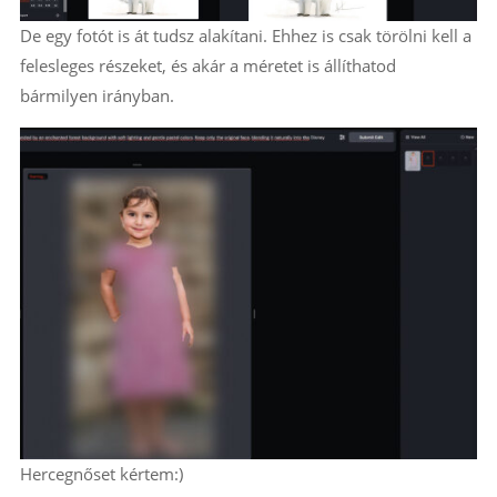
De egy fotót is át tudsz alakítani. Ehhez is csak törölni kell a
felesleges részeket, és akár a méretet is állíthatod
bármilyen irányban.
Hercegnőset kértem:)