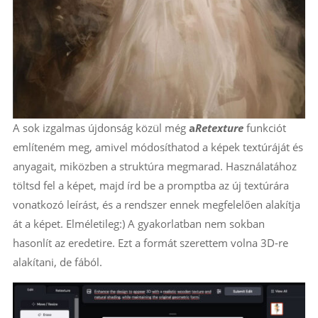
A sok izgalmas újdonság közül még
a
Retexture
funkciót
említeném meg, amivel módosíthatod a képek textúráját és
anyagait, miközben a struktúra megmarad. Használatához
töltsd fel a képet, majd írd be a promptba az új textúrára
vonatkozó leírást, és a rendszer ennek megfelelően alakítja
át a képet. Elméletileg:) A gyakorlatban nem sokban
hasonlít az eredetire. Ezt a formát szerettem volna 3D-re
alakítani, de fából.