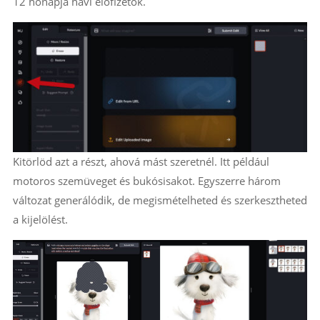
12 hónapja havi előfizetők.
Kitörlöd azt a részt, ahová mást szeretnél. Itt például
motoros szemüveget és bukósisakot. Egyszerre három
változat generálódik, de megismételheted és szerkesztheted
a kijelölést.