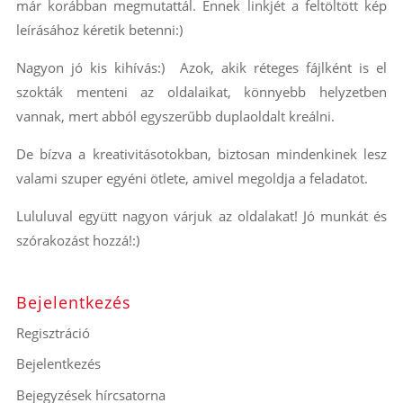
már korábban megmutattál. Ennek linkjét a feltöltött kép
leírásához kéretik betenni:)
Nagyon jó kis kihívás:) Azok, akik réteges fájlként is el
szokták menteni az oldalaikat, könnyebb helyzetben
vannak, mert abból egyszerűbb duplaoldalt kreálni.
De bízva a kreativitásotokban, biztosan mindenkinek lesz
valami szuper egyéni ötlete, amivel megoldja a feladatot.
Lululuval együtt nagyon várjuk az oldalakat! Jó munkát és
szórakozást hozzá!:)
Bejelentkezés
Regisztráció
Bejelentkezés
Bejegyzések hírcsatorna