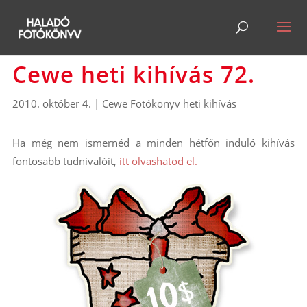
Cewe heti kihívás 72.
2010. október 4.
|
Cewe Fotókönyv heti kihívás
Ha még nem ismernéd a minden hétfőn induló kihívás
fontosabb tudnivalóit,
itt olvashatod el.