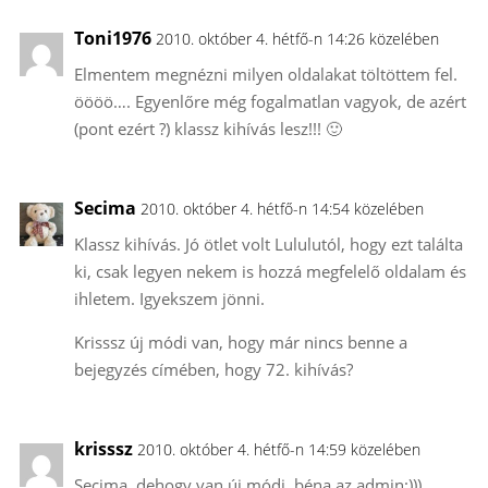
Toni1976
2010. október 4. hétfő-n 14:26 közelében
Elmentem megnézni milyen oldalakat töltöttem fel.
öööö…. Egyenlőre még fogalmatlan vagyok, de azért
(pont ezért ?) klassz kihívás lesz!!! 🙂
Secima
2010. október 4. hétfő-n 14:54 közelében
Klassz kihívás. Jó ötlet volt Lululutól, hogy ezt találta
ki, csak legyen nekem is hozzá megfelelő oldalam és
ihletem. Igyekszem jönni.
Krisssz új módi van, hogy már nincs benne a
bejegyzés címében, hogy 72. kihívás?
krisssz
2010. október 4. hétfő-n 14:59 közelében
Secima, dehogy van új módi, béna az admin:)))