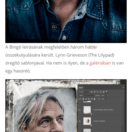
A Bingó leírásának megfelelően három háttér
összekutyulására került. Lynn Grieveson (The Lilypad)
öregítő sablonjával. Ha nem is ilyen, de a
galériában
is van
egy hasonló.