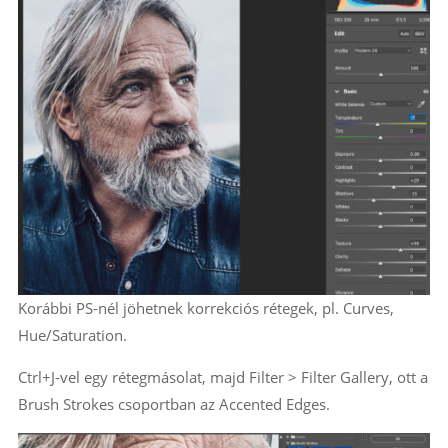
Korábbi PS-nél jöhetnek korrekciós rétegek, pl. Curves,
Hue/Saturation.
Ctrl+J-vel egy rétegmásolat, majd Filter > Filter Gallery, ott a
Brush Strokes csoportban az Accented Edges.