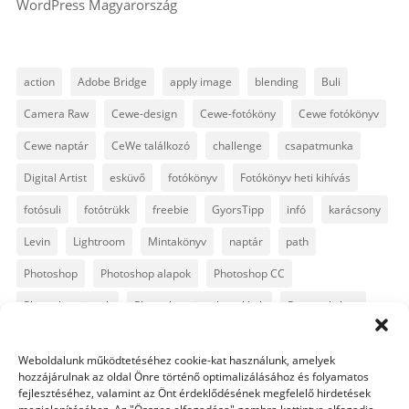
WordPress Magyarország
action
Adobe Bridge
apply image
blending
Buli
Camera Raw
Cewe-design
Cewe-fotóköny
Cewe fotókönyv
Cewe naptár
CeWe találkozó
challenge
csapatmunka
Digital Artist
esküvő
fotókönyv
Fotókönyv heti kihívás
fotósuli
fotótrükk
freebie
GyorsTipp
infó
karácsony
Levin
Lightroom
Mintakönyv
naptár
path
Photoshop
Photoshop alapok
Photoshop CC
Photoshop tippek
Photoshop tippek, trükkök
Postworkshop
PS pluginok
Quickpage
retusálás
scrapbook
Weboldalunk működtetéséhez cookie-kat használunk, amelyek
szövegszerkesztés
template
text
Topaz
trükkök
hozzájárulnak az oldal Önre történő optimalizálásához és folyamatos
fejlesztéséhez, valamint az Önt érdeklődésének megfelelő hirdetések
videó
vintage