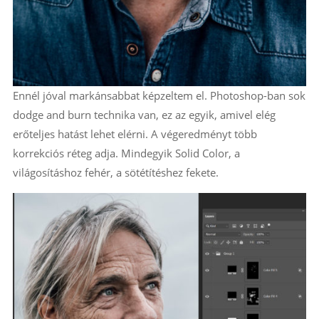
Ennél jóval markánsabbat képzeltem el. Photoshop-ban sok
dodge and burn technika van, ez az egyik, amivel elég
erőteljes hatást lehet elérni. A végeredményt több
korrekciós réteg adja. Mindegyik Solid Color, a
világosításhoz fehér, a sötétítéshez fekete.