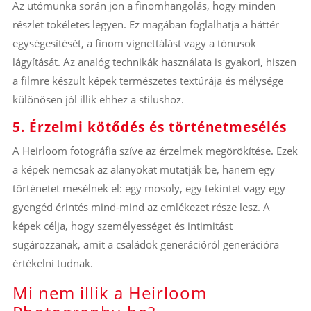
Az utómunka során jön a finomhangolás, hogy minden
részlet tökéletes legyen. Ez magában foglalhatja a háttér
egységesítését, a finom vignettálást vagy a tónusok
lágyítását. Az analóg technikák használata is gyakori, hiszen
a filmre készült képek természetes textúrája és mélysége
különösen jól illik ehhez a stílushoz.
5. Érzelmi kötődés és történetmesélés
A Heirloom fotográfia szíve az érzelmek megörökítése. Ezek
a képek nemcsak az alanyokat mutatják be, hanem egy
történetet mesélnek el: egy mosoly, egy tekintet vagy egy
gyengéd érintés mind-mind az emlékezet része lesz. A
képek célja, hogy személyességet és intimitást
sugározzanak, amit a családok generációról generációra
értékelni tudnak.
Mi nem illik a Heirloom