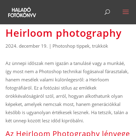
Heirloom photography
2024. december 19.
|
Photoshop tippek, trükkök
Az ünnepi időszak nem igazán a tanulásé vagy a munkáé,
így most nem a Photoshop technikai fogásaival fárasztalak,
hanem mesélek valami különlegesről: a Heirloom
fotográfiáról. Ez a fotózási stílus az emlékek
örökkévalóságáról szól, arról, hogyan alkothatunk olyan
képeket, amelyek nemcsak most, hanem generációkkal
később is ugyanolyan értékesek lesznek. Ha tetszik, talán a
két ünnep között lesz időd kipróbálni.
Az Heirloom Photography lényege