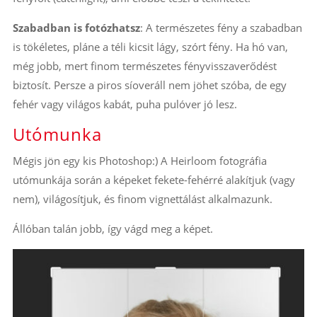
Szabadban is fotózhatsz
: A természetes fény a szabadban
is tökéletes, pláne a téli kicsit lágy, szórt fény. Ha hó van,
még jobb, mert finom természetes fényvisszaverődést
biztosít. Persze a piros síoveráll nem jöhet szóba, de egy
fehér vagy világos kabát, puha pulóver jó lesz.
Utómunka
Mégis jön egy kis Photoshop:) A Heirloom fotográfia
utómunkája során a képeket fekete-fehérré alakítjuk (vagy
nem), világosítjuk, és finom vignettálást alkalmazunk.
Állóban talán jobb, így vágd meg a képet.