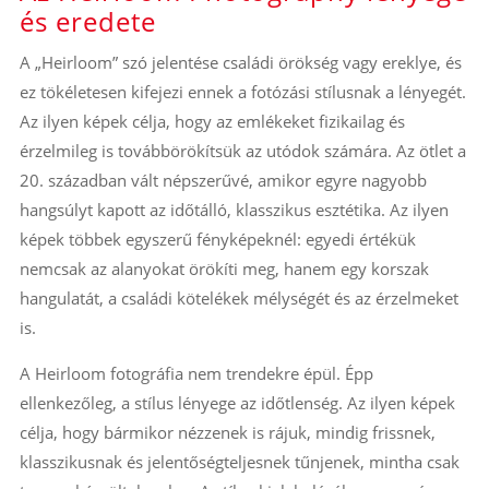
és eredete
A „Heirloom” szó jelentése családi örökség vagy ereklye, és
ez tökéletesen kifejezi ennek a fotózási stílusnak a lényegét.
Az ilyen képek célja, hogy az emlékeket fizikailag és
érzelmileg is továbbörökítsük az utódok számára. Az ötlet a
20. században vált népszerűvé, amikor egyre nagyobb
hangsúlyt kapott az időtálló, klasszikus esztétika. Az ilyen
képek többek egyszerű fényképeknél: egyedi értékük
nemcsak az alanyokat örökíti meg, hanem egy korszak
hangulatát, a családi kötelékek mélységét és az érzelmeket
is.
A Heirloom fotográfia nem trendekre épül. Épp
ellenkezőleg, a stílus lényege az időtlenség. Az ilyen képek
célja, hogy bármikor nézzenek is rájuk, mindig frissnek,
klasszikusnak és jelentőségteljesnek tűnjenek, mintha csak