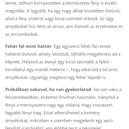
lenne, otthoni környezetben a természetes fény is kiváló
megoldás. A legjobb, ha egy nagy ablak közelében fotózol,
ahol a fény oldalról vagy kissé szemből érkezik. Ez lágy
árnyékokat hoz létre az arcon, ami kiemeli az érzelmeket és
az arcvonásokat.
Fehér fal mint háttér
: Egy egyszerű fehér fal remek
hátteret biztosít, amely letisztult, időtálló megjelenést ad a
képnek. Helyezd az alanyt egy kicsit távolabb a faltól –
körülbelül egy-másfél méterre –, hogy elkerüld a túl erős
árnyékokat. Ugyanígy megteszi egy fehér lepedő is.
Próbálkozz vakuval, ha van gyakorlatod
: Ha van vaku a
felszerelésedben, érdemes finoman használni. Irányítsd a
fényt a mennyezetre vagy egy oldalra, hogy visszavert,
lágyabb fényt kapj. Ezzel elkerülheted a kemény
árnyékokat, miközben a szemben megjelenik egy apró
fényfolt (catchlight), ami élőbbé teszi a tekintetet.