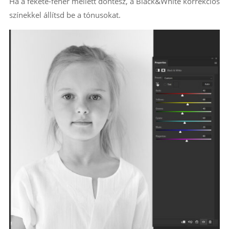
Ha a fekete-fehér mellett döntesz, a Black&White korrekciós
színekkel állítsd be a tónusokat.