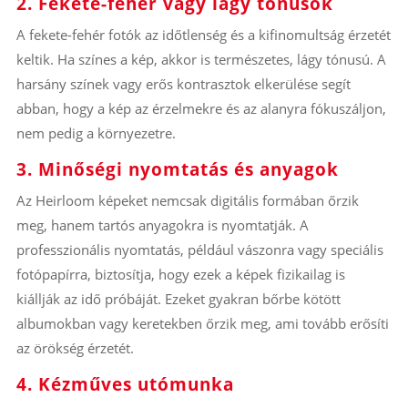
2. Fekete-fehér vagy lágy tónusok
A fekete-fehér fotók az időtlenség és a kifinomultság érzetét
keltik. Ha színes a kép, akkor is természetes, lágy tónusú. A
harsány színek vagy erős kontrasztok elkerülése segít
abban, hogy a kép az érzelmekre és az alanyra fókuszáljon,
nem pedig a környezetre.
3. Minőségi nyomtatás és anyagok
Az Heirloom képeket nemcsak digitális formában őrzik
meg, hanem tartós anyagokra is nyomtatják. A
professzionális nyomtatás, például vászonra vagy speciális
fotópapírra, biztosítja, hogy ezek a képek fizikailag is
kiállják az idő próbáját. Ezeket gyakran bőrbe kötött
albumokban vagy keretekben őrzik meg, ami tovább erősíti
az örökség érzetét.
4. Kézműves utómunka