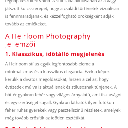
tegnap készültek volna. A stílus kialakulásában az a vágy
játszott kulcsszerepet, hogy a családi történetek vizuálisan
is fennmaradjanak, és kézzelfogható örökségként adják
tovább az emlékeket.
A Heirloom Photography
jellemzői
1. Klasszikus, időtálló megjelenés
A Heirloom stílus egyik legfontosabb eleme a
minimalizmus és a klasszikus elegancia. Ezek a képek
kerülik a divatos megoldásokat, hiszen a cél az, hogy
évtizedek múlva is aktuálisnak és stílusosnak tűnjenek. A
háttér gyakran fehér vagy világos árnyalatú, ami tisztaságot
és egyszerűséget sugall. Gyakran láthatók ilyen fotókon
fehér ruhás gyerekek vagy pasztellszínű részletek, amelyek
még tovább erősítik az időtlen esztétikát.