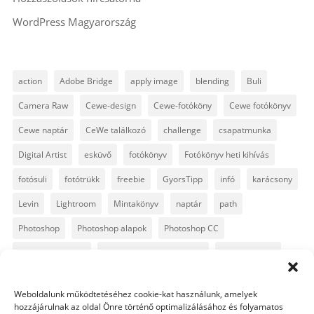
WordPress Magyarország
action
Adobe Bridge
apply image
blending
Buli
Camera Raw
Cewe-design
Cewe-fotóköny
Cewe fotókönyv
Cewe naptár
CeWe találkozó
challenge
csapatmunka
Digital Artist
esküvő
fotókönyv
Fotókönyv heti kihívás
fotósuli
fotótrükk
freebie
GyorsTipp
infó
karácsony
Levin
Lightroom
Mintakönyv
naptár
path
Photoshop
Photoshop alapok
Photoshop CC
Photoshop tippek
Photoshop tippek, trükkök
Postworkshop
PS pluginok
Quickpage
retusálás
scrapbook
Weboldalunk működtetéséhez cookie-kat használunk, amelyek
szövegszerkesztés
template
text
Topaz
trükkök
hozzájárulnak az oldal Önre történő optimalizálásához és folyamatos