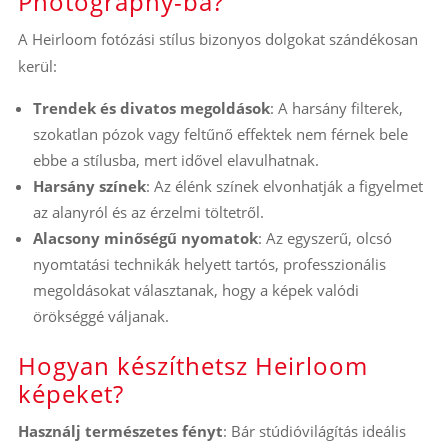
Photography-ba?
A Heirloom fotózási stílus bizonyos dolgokat szándékosan
kerül:
Trendek és divatos megoldások
: A harsány filterek,
szokatlan pózok vagy feltűnő effektek nem férnek bele
ebbe a stílusba, mert idővel elavulhatnak.
Harsány színek
: Az élénk színek elvonhatják a figyelmet
az alanyról és az érzelmi töltetről.
Alacsony minőségű nyomatok
: Az egyszerű, olcsó
nyomtatási technikák helyett tartós, professzionális
megoldásokat választanak, hogy a képek valódi
örökséggé váljanak.
Hogyan készíthetsz Heirloom
képeket?
Használj természetes fényt
: Bár stúdióvilágítás ideális