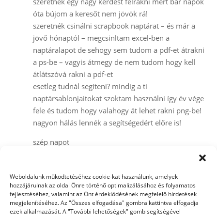
szeretnék egy nagy kérdést felrakni mert bár napok
óta bújom a keresőt nem jövök rá!
szeretnék csinálni scrapbook naptárat – és már a
jövő hónaptól – megcsinltam excel-ben a
naptáralapot de sehogy sem tudom a pdf-et átrakni
a ps-be – vagyis átmegy de nem tudom hogy kell
átlátszóvá rakni a pdf-et
esetleg tudnál segíteni? mindig a ti
naptársablonjaitokat szoktam használni így év vége
fele és tudom hogy valahogy át lehet rakni png-be!
nagyon hálás lennék a segítségedért előre is!
szép napot
Orsi
Weboldalunk működtetéséhez cookie-kat használunk, amelyek
hozzájárulnak az oldal Önre történő optimalizálásához és folyamatos
Trackbacks/Pingbacks
fejlesztéséhez, valamint az Önt érdeklődésének megfelelő hirdetések
megjelenítéséhez. Az "Összes elfogadása" gombra kattintva elfogadja
Digitális scrapbook múltja | 7szindizajn.hu
- [...] 2008-tól
ezek alkalmazását. A "További lehetőségek" gomb segítségével