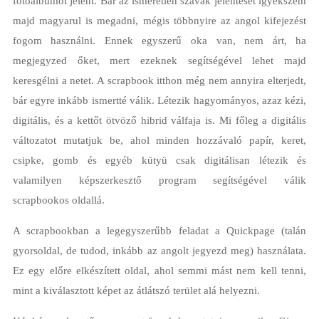
fotóalbumot jelent. Bár az ismeretlen szavak jelentését igyekszem
majd magyarul is megadni, mégis többnyire az angol kifejezést
fogom használni. Ennek egyszerű oka van, nem árt, ha
megjegyzed őket, mert ezeknek segítségével lehet majd
keresgélni a netet. A scrapbook itthon még nem annyira elterjedt,
bár egyre inkább ismertté válik. Létezik hagyományos, azaz kézi,
digitális, és a kettőt ötvöző hibrid válfaja is. Mi főleg a digitális
változatot mutatjuk be, ahol minden hozzávaló papír, keret,
csipke, gomb és egyéb kütyü csak digitálisan létezik és
valamilyen képszerkesztő program segítségével válik
scrapbookos oldallá.
A scrapbookban a legegyszerűbb feladat a Quickpage (talán
gyorsoldal, de tudod, inkább az angolt jegyezd meg) használata.
Ez egy előre elkészített oldal, ahol semmi mást nem kell tenni,
mint a kiválasztott képet az átlátszó terület alá helyezni.