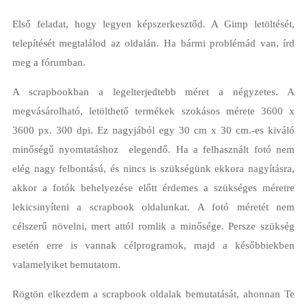
Első feladat, hogy legyen képszerkesztőd. A Gimp letöltését,
telepítését megtalálod az oldalán. Ha bármi problémád van, írd
meg a fórumban.
A scrapbookban a legelterjedtebb méret a négyzetes. A
megvásárolható, letölthető termékek szokásos mérete 3600 x
3600 px. 300 dpi. Ez nagyjából egy 30 cm x 30 cm.-es kiváló
minőségű nyomtatáshoz elegendő. Ha a felhasznált fotó nem
elég nagy felbontású, és nincs is szükségünk ekkora nagyításra,
akkor a fotók behelyezése előtt érdemes a szükséges méretre
lekicsinyíteni a scrapbook oldalunkat. A fotó méretét nem
célszerű növelni, mert attól romlik a minősége. Persze szükség
esetén erre is vannak célprogramok, majd a későbbiekben
valamelyiket bemutatom.
Rögtön elkezdem a scrapbook oldalak bemutatását, ahonnan Te