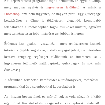
Két képszerkesztő programot fogok bemutatni, az egyik a Gimp,
mely magyar nyelvű és
ingyenesen letölthető
. A másik a
Photoshop
, ami nem ingyenes, de nagyon profi. Egy Quickpage
készítéséhez a Gimp is tökéletesen elegendő, komolyabb
feladatokhoz a Photoshopban fogok trükköket mutatni, egyrészt
mert természetesen jobb, másrészt azt jobban ismerem.
Érdemes lesz gyakran visszanézni, mert rendszeresen lesznek
tutorialok (újabb angol szó, oktató anyagot jelent, de tutorial-ra
keresve rengeteg segítséget találhatunk az interneten is) ,
ingyenesen letölthető háttérpapírok, quickpagek és sok más
érdekesség.
A fórumban felteheted kérdéseidet a fotókönyvvel, fotózással ,
programokkal és a scrapbookkal kapcsolatban is.
Azt hiszem bevezetőnek ez már túl sok is volt, nézzünk inkább
egy próbát. Készítsd el első (vagy sokadik) scrapbook oldaladat!