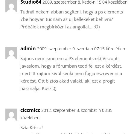
Studio64
2009. szeptember 8. kedd-n 15:04 közelében
Tudnál nekem abban segíteni, hogy a ps elements
7be hogyan tudnám az új kellékeket behívni?
Próbálok megbírkózni az angollal… :O)
admin
2009. szeptember 9. szerda-n 07:15 közelében
Sajnos nem ismerem a PS elements-et:( Viszont
javaslom, hogy a fórumban tedd fel ezt a kérdést,
mert itt rajtam kívül senki nem fogja észrevenni a
kérdést. Ott biztos akad valaki, aki ezt a progit
használja. Köszi:))
ciccmicc
2012. szeptember 8. szombat-n 08:35
közelében
Szia Krissz!