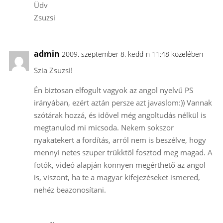
Üdv
Zsuzsi
admin
2009. szeptember 8. kedd-n 11:48 közelében
Szia Zsuzsi!
Én biztosan elfogult vagyok az angol nyelvű PS
irányában, ezért aztán persze azt javaslom:)) Vannak
szótárak hozzá, és idővel még angoltudás nélkül is
megtanulod mi micsoda. Nekem sokszor
nyakatekert a fordítás, arról nem is beszélve, hogy
mennyi netes szuper trükktől fosztod meg magad. A
fotók, videó alapján könnyen megérthető az angol
is, viszont, ha te a magyar kifejezéseket ismered,
nehéz beazonosítani.