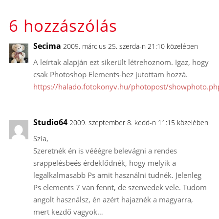
6 hozzászólás
Secima
2009. március 25. szerda-n 21:10 közelében
A leírtak alapján ezt sikerült létrehoznom. Igaz, hogy
csak Photoshop Elements-hez jutottam hozzá.
https://halado.fotokonyv.hu/photopost/showphoto.p
Studio64
2009. szeptember 8. kedd-n 11:15 közelében
Szia,
Szeretnék én is vééégre belevágni a rendes
srappelésbeés érdeklődnék, hogy melyik a
legalkalmasabb Ps amit használni tudnék. Jelenleg
Ps elements 7 van fennt, de szenvedek vele. Tudom
angolt használsz, én azért hajaznék a magyarra,
mert kezdő vagyok…