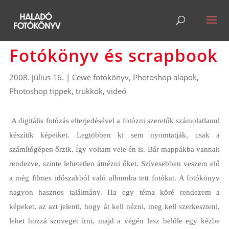
Fotókönyv és scrapbook
2008. július 16.
|
Cewe fotókönyv
,
Photoshop alapok
,
Photoshop tippek, trükkök
,
videó
A digitális fotózás elterjedésével a fotózni szeretők számolatlanul
készítik képeiket. Legtöbben ki sem nyomtatják, csak a
számítógépen őrzik. Így voltam vele én is. Bár mappákba vannak
rendezve, szinte lehetetlen átnézni őket. Szívesebben veszem elő
a még filmes időszakból való albumba tett fotókat. A fotókönyv
nagyon hasznos találmány. Ha egy téma köré rendezem a
képeket, az azt jelenti, hogy át kell nézni, meg kell szerkeszteni,
lehet hozzá szöveget írni, majd a végén lesz belőle egy kézbe