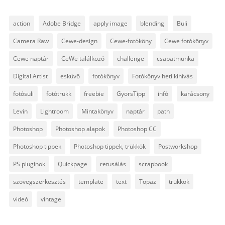
action
Adobe Bridge
apply image
blending
Buli
Camera Raw
Cewe-design
Cewe-fotóköny
Cewe fotókönyv
Cewe naptár
CeWe találkozó
challenge
csapatmunka
Digital Artist
esküvő
fotókönyv
Fotókönyv heti kihívás
fotósuli
fotótrükk
freebie
GyorsTipp
infó
karácsony
Levin
Lightroom
Mintakönyv
naptár
path
Photoshop
Photoshop alapok
Photoshop CC
Photoshop tippek
Photoshop tippek, trükkök
Postworkshop
PS pluginok
Quickpage
retusálás
scrapbook
szövegszerkesztés
template
text
Topaz
trükkök
videó
vintage