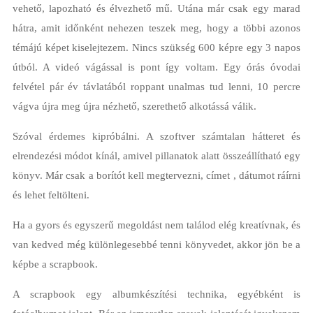
vehető, lapozható és élvezhető mű. Utána már csak egy marad
hátra, amit időnként nehezen teszek meg, hogy a többi azonos
témájú képet kiselejtezem. Nincs szükség 600 képre egy 3 napos
útból. A videó vágással is pont így voltam. Egy órás óvodai
felvétel pár év távlatából roppant unalmas tud lenni, 10 percre
vágva újra meg újra nézhető, szerethető alkotássá válik.
Szóval érdemes kipróbálni. A szoftver számtalan hátteret és
elrendezési módot kínál, amivel pillanatok alatt összeállítható egy
könyv. Már csak a borítót kell megtervezni, címet , dátumot ráírni
és lehet feltölteni.
Ha a gyors és egyszerű megoldást nem találod elég kreatívnak, és
van kedved még különlegesebbé tenni könyvedet, akkor jön be a
képbe a scrapbook.
A scrapbook egy albumkészítési technika, egyébként is