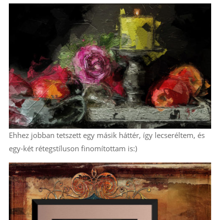
Ehhez jobban tetszett egy másik háttér, így lecseréltem, és
egy-két rétegstíluson finomítottam is:)