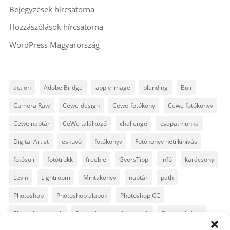
Bejegyzések hírcsatorna
Hozzászólások hírcsatorna
WordPress Magyarország
action
Adobe Bridge
apply image
blending
Buli
Camera Raw
Cewe-design
Cewe-fotóköny
Cewe fotókönyv
Cewe naptár
CeWe találkozó
challenge
csapatmunka
Digital Artist
esküvő
fotókönyv
Fotókönyv heti kihívás
fotósuli
fotótrükk
freebie
GyorsTipp
infó
karácsony
Levin
Lightroom
Mintakönyv
naptár
path
Photoshop
Photoshop alapok
Photoshop CC
Photoshop tippek
Photoshop tippek, trükkök
Postworkshop