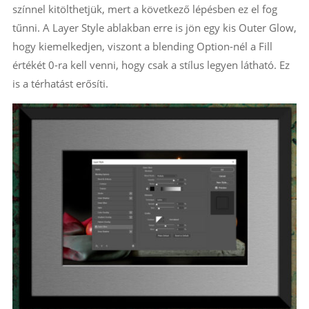
színnel kitölthetjük, mert a következő lépésben ez el fog
tűnni. A Layer Style ablakban erre is jön egy kis Outer Glow,
hogy kiemelkedjen, viszont a blending Option-nél a Fill
értékét 0-ra kell venni, hogy csak a stílus legyen látható. Ez
is a térhatást erősíti.