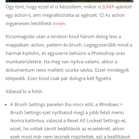
Úgy tűnt, hogy ezzel el is készültem, mikor is
JUMA
ajánlott
egy action-t, ami megváltoztatta az egészet. 🙂 Az action
ingyenesen letölthető
innen
.
Kicsomagolás után a leíráson kívül három dolog lesz a
mappában: action, pattern és brush. Legegyszerűbb mind a
hármat kijelölni, és egyszerre behúzni a Photoshop üres
munkaterületére. Ha meg van nyitva valami, akkor a
dokumentum neve melletti szürke sávba. Ezzel mindegyik
telepedik. Ezen kívül csak pár dologra kell figyelni.
Válaszd ki a fotót.
A Brush Settings panelen (ha nincs elől, a Windows >
Brush Settings-szel nyithatod meg) a jobb felső menü
ikonra kattintva, válaszd a Reset All Locked Settings-et,
ezzel, ha voltak zárolt beállítások az ecseteknél, akkor
ezek most már nem lesznek rögzítettek, ezt a beállítások