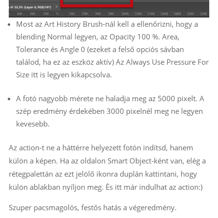
Most az Art History Brush-nál kell a ellenőrizni, hogy a
blending Normal legyen, az Opacity 100 %. Area,
Tolerance és Angle 0 (ezeket a felső opciós sávban
találod, ha ez az eszköz aktív) Az Always Use Pressure For
Size itt is legyen kikapcsolva.
A fotó nagyobb mérete ne haladja meg az 5000 pixelt. A
szép eredmény érdekében 3000 pixelnél meg ne legyen
kevesebb.
Az action-t ne a háttérre helyezett fotón indítsd, hanem
külön a képen. Ha az oldalon Smart Object-ként van, elég a
rétegpalettán az ezt jelölő ikonra duplán kattintani, hogy
külön ablakban nyíljon meg. És itt már indulhat az action:)
Szuper pacsmagolós, festős hatás a végeredmény.