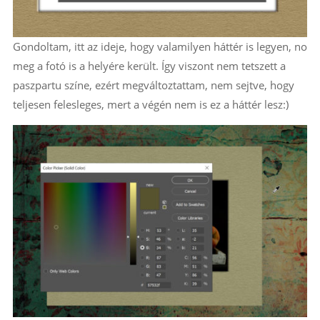
Gondoltam, itt az ideje, hogy valamilyen háttér is legyen, no
meg a fotó is a helyére került. Így viszont nem tetszett a
paszpartu színe, ezért megváltoztattam, nem sejtve, hogy
teljesen felesleges, mert a végén nem is ez a háttér lesz:)