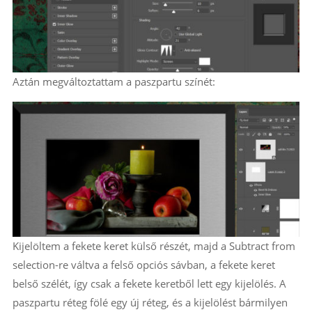
Aztán megváltoztattam a paszpartu színét:
Kijelöltem a fekete keret külső részét, majd a Subtract from
selection-re váltva a felső opciós sávban, a fekete keret
belső szélét, így csak a fekete keretből lett egy kijelölés. A
paszpartu réteg fölé egy új réteg, és a kijelölést bármilyen