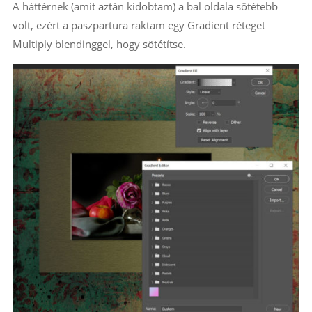
A háttérnek (amit aztán kidobtam) a bal oldala sötétebb
volt, ezért a paszpartura raktam egy Gradient réteget
Multiply blendinggel, hogy sötétítse.