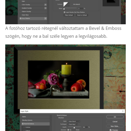
A fotóhoz tartozó rétegnél változtattam a Bevel & Emboss
szögén, hogy ne a bal széle legyen a legvilágosabb.