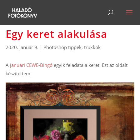
Egy keret alakulása
2020. január 9.
|
Photoshop tippek, trükkök
A
januári CEWE-Bingó
egyik feladata a keret. Ezt az oldalt
készítettem.