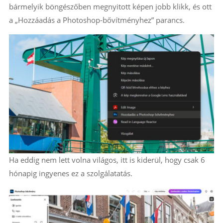
bármelyik böngészőben megnyitott képen jobb klikk, és ott
a „Hozzáadás a Photoshop-bővítményhez” parancs.
Ha eddig nem lett volna világos, itt is kiderül, hogy csak 6
hónapig ingyenes ez a szolgálatatás.