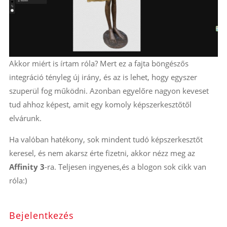
Akkor miért is írtam róla? Mert ez a fajta böngészős
integráció tényleg új irány, és az is lehet, hogy egyszer
szuperül fog működni. Azonban egyelőre nagyon keveset
tud ahhoz képest, amit egy komoly képszerkesztőtől
elvárunk.
Ha valóban hatékony, sok mindent tudó képszerkesztőt
keresel, és nem akarsz érte fizetni, akkor nézz meg az
Affinity 3
-ra. Teljesen ingyenes,és a blogon sok cikk van
róla:)
Bejelentkezés