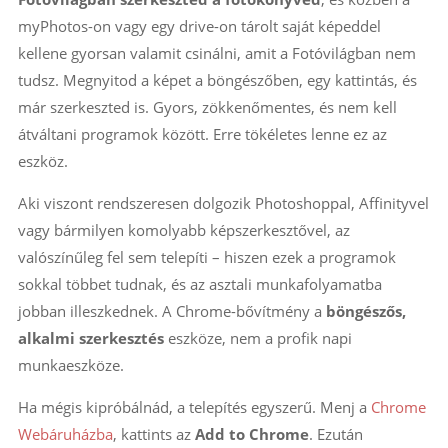
myPhotos-on vagy egy drive-on tárolt saját képeddel
kellene gyorsan valamit csinálni, amit a Fotóvilágban nem
tudsz. Megnyitod a képet a böngészőben, egy kattintás, és
már szerkeszted is. Gyors, zökkenőmentes, és nem kell
átváltani programok között. Erre tökéletes lenne ez az
eszköz.
Aki viszont rendszeresen dolgozik Photoshoppal, Affinityvel
vagy bármilyen komolyabb képszerkesztővel, az
valószínűleg fel sem telepíti – hiszen ezek a programok
sokkal többet tudnak, és az asztali munkafolyamatba
jobban illeszkednek. A Chrome-bővítmény a
böngészős,
alkalmi szerkesztés
eszköze, nem a profik napi
munkaeszköze.
Ha mégis kipróbálnád, a telepítés egyszerű. Menj a
Chrome
Webáruházba
, kattints az
Add to Chrome
. Ezután