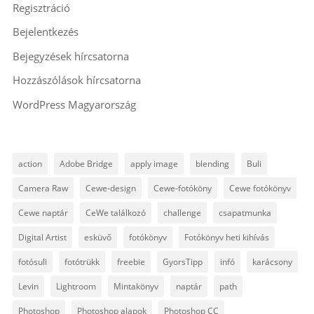
Regisztráció
Bejelentkezés
Bejegyzések hírcsatorna
Hozzászólások hírcsatorna
WordPress Magyarország
action
Adobe Bridge
apply image
blending
Buli
Camera Raw
Cewe-design
Cewe-fotóköny
Cewe fotókönyv
Cewe naptár
CeWe találkozó
challenge
csapatmunka
Digital Artist
esküvő
fotókönyv
Fotókönyv heti kihívás
fotósuli
fotótrükk
freebie
GyorsTipp
infó
karácsony
Levin
Lightroom
Mintakönyv
naptár
path
Photoshop
Photoshop alapok
Photoshop CC