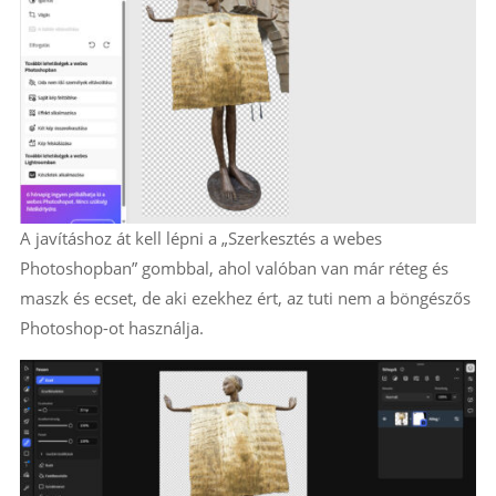
A javításhoz át kell lépni a „Szerkesztés a webes
Photoshopban” gombbal, ahol valóban van már réteg és
maszk és ecset, de aki ezekhez ért, az tuti nem a böngészős
Photoshop-ot használja.