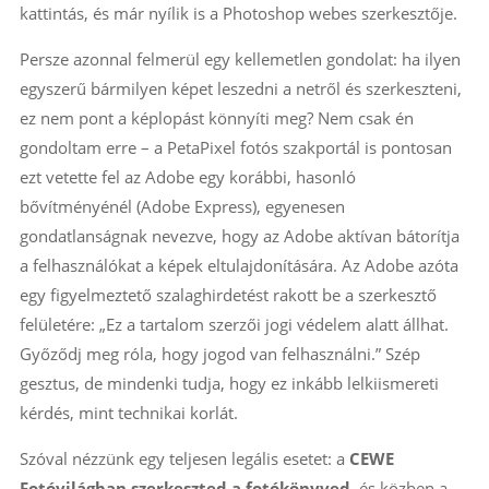
kattintás, és már nyílik is a Photoshop webes szerkesztője.
Persze azonnal felmerül egy kellemetlen gondolat: ha ilyen
egyszerű bármilyen képet leszedni a netről és szerkeszteni,
ez nem pont a képlopást könnyíti meg? Nem csak én
gondoltam erre – a PetaPixel fotós szakportál is pontosan
ezt vetette fel az Adobe egy korábbi, hasonló
bővítményénél (Adobe Express), egyenesen
gondatlanságnak nevezve, hogy az Adobe aktívan bátorítja
a felhasználókat a képek eltulajdonítására. Az Adobe azóta
egy figyelmeztető szalaghirdetést rakott be a szerkesztő
felületére: „Ez a tartalom szerzői jogi védelem alatt állhat.
Győződj meg róla, hogy jogod van felhasználni.” Szép
gesztus, de mindenki tudja, hogy ez inkább lelkiismereti
kérdés, mint technikai korlát.
Szóval nézzünk egy teljesen legális esetet: a
CEWE
Fotóvilágban szerkeszted a fotókönyved
, és közben a