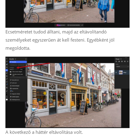
Ecsetméretet tudod álltani, majd az eltávolítandó
személyeket egyszerűen át kell festeni. Egyébként jól
megoldotta.
A következő a háttér eltávolítása volt.