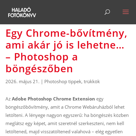
Egy Chrome-bővítmény,
ami akár jó is lehetne…
– Photoshop a
böngészőben
2026. május 21.
|
Photoshop tippek, trükkök
Az
Adobe Photoshop Chrome Extension
egy
böngészőbővítmény, amit a Chrome Webáruházból lehet
letölteni. A lényege nagyon egyszerű: ha böngészés közben
meglátsz egy képet, amit szeretnél szerkeszteni, nem kell
letöltened, majd visszatöltened valahová – elég egyetlen