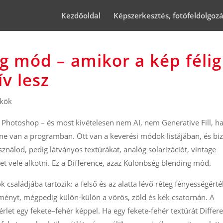
Kezdőoldal
Képszerkesztés, fotófeldolgoz
g mód – amikor a kép félig
ív lesz
kkök
is Photoshop – és most kivételesen nem AI, nem Generative Fill, 
ne van a programban. Ott van a keverési módok listájában, és bi
nálod, pedig látványos textúrákat, analóg solarizációt, vintage
het vele alkotni. Ez a Difference, azaz Különbség blending mód.
családjába tartozik: a felső és az alatta lévő réteg fényességérté
ményt, mégpedig külön-külön a vörös, zöld és kék csatornán. A
let egy fekete–fehér képpel. Ha egy fekete-fehér textúrát Differ