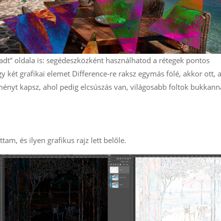
gadt” oldala is: segédeszközként használhatod a rétegek pontos
y két grafikai elemet Difference-re raksz egymás fölé, akkor ott, 
ményt kapsz, ahol pedig elcsúszás van, világosabb foltok bukkan
tam, és ilyen grafikus rajz lett belőle.