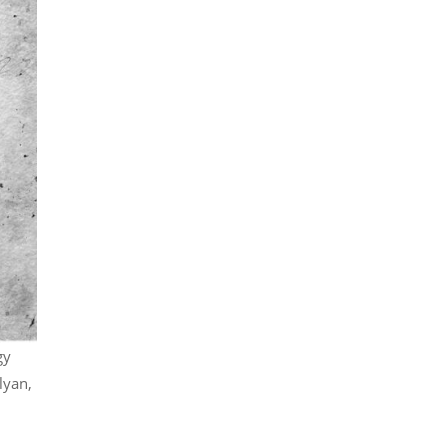
gy
lyan,