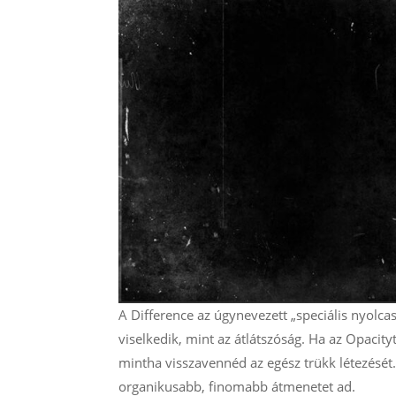
A Difference az úgynevezett „speciális nyolca
viselkedik, mint az átlátszóság. Ha az Opacity
mintha visszavennéd az egész trükk létezését.
organikusabb, finomabb átmenetet ad.