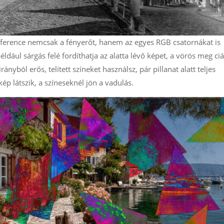
fference nemcsak a fényerőt, hanem az egyes RGB csatornákat is
éldául sárgás felé fordíthatja az alatta lévő képet, a vörös meg ci
rányból erős, telített színeket használsz, pár pillanat alatt teljes
kép látszik, a színeseknél jön a vadulás.