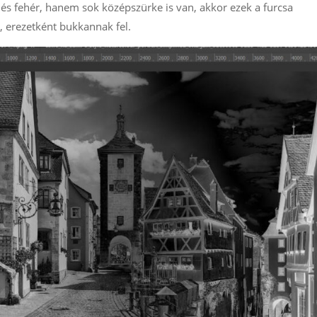
 és fehér, hanem sok középszürke is van, akkor ezek a furcsa
, erezetként bukkannak fel.