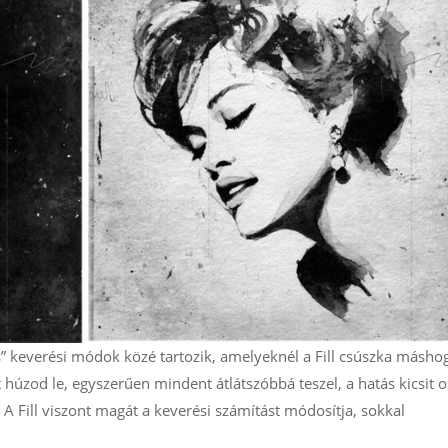
s” keverési módok közé tartozik, amelyeknél a Fill csúszka másho
t húzod le, egyszerűen mindent átlátszóbbá teszel, a hatás kicsit o
 A Fill viszont magát a keverési számítást módosítja, sokkal