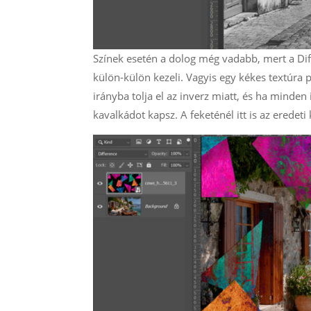
Színek esetén a dolog még vadabb, mert a Di
külön-külön kezeli. Vagyis egy kékes textúra p
irányba tolja el az inverz miatt, és ha minden i
kavalkádot kapsz. A feketénél itt is az eredeti 