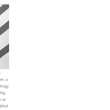
–
ér, a
 ahogy
alóg
k az
rákkal