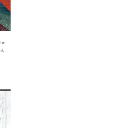
ahol
nak