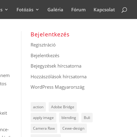
ás
Fotózás
Galéria
Fórum
Kapcsolat
Bejelentkezés
Regisztráció
Bejelentkezés
Bejegyzések hírcsatorna
hanem
Hozzászólások hírcsatorna
ztos
WordPress Magyarország
action
Adobe Bridge
keit
apply image
blending
Buli
Camera Raw
Cewe-design
ence-