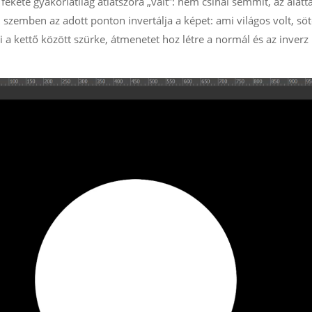
a fekete gyakorlatilag átlátszóra „vált”: nem csinál semmit, az alatt
 szemben az adott ponton invertálja a képet: ami világos volt, söt
i a kettő között szürke, átmenetet hoz létre a normál és az inverz