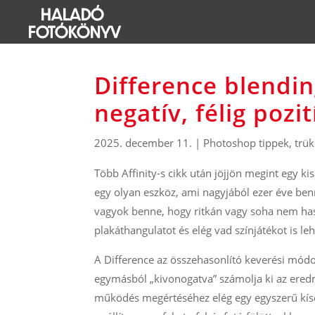
Difference blendin
negatív, félig pozit
2025. december 11.
|
Photoshop tippek, trü
Több Affinity-s cikk után jöjjön megint egy k
egy olyan eszköz, ami nagyjából ezer éve ben
vagyok benne, hogy ritkán vagy soha nem hasz
plakáthangulatot és elég vad színjátékot is le
A Difference az összehasonlító keverési módok 
egymásból „kivonogatva” számolja ki az ered
működés megértéséhez elég egy egyszerű kísér