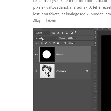
re állítasz egy fekete-fehér fotó fölött, akkor 
pixelek változatlanok maradnak. A fehér ezzel
lesz, ami fekete, az kivilágosodik. Minden, am
állapot között.