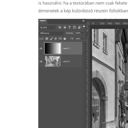
is használni: ha a textúrában nem csak fekete
átmenetek a kép különböző részein foltokban