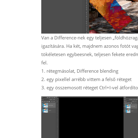
Van a Difference-nek egy teljesen „földhözra
igazítására. Ha két, majdnem azonos fotót vag
tökéletesen egybeesnek, teljesen fekete ered
fel.
1. rétegmásolat, Difference blending
2. egy pixellel arrébb vittem a felső réteget
3. egy összemosott réteget Ctrl+I-vel átfordítot