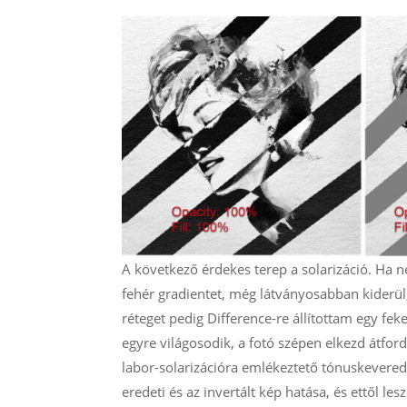
A következő érdekes terep a solarizáció. Ha n
fehér gradientet, még látványosabban kiderül, m
réteget pedig Difference-re állítottam egy feke
egyre világosodik, a fotó szépen elkezd átford
labor-solarizációra emlékeztető tónuskeveredé
eredeti és az invertált kép hatása, és ettől le