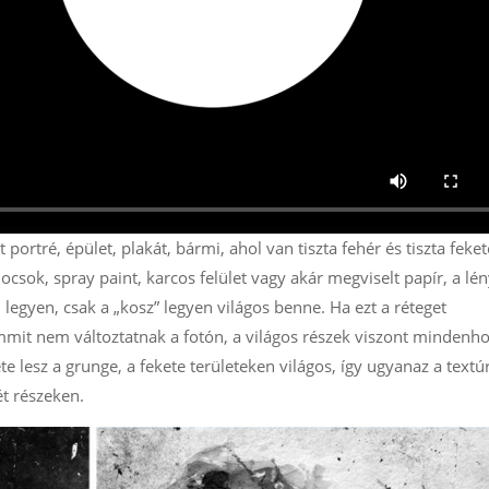
 portré, épület, plakát, bármi, ahol van tiszta fehér és tiszta feket
mocsok, spray paint, karcos felület vagy akár megviselt papír, a lé
legyen, csak a „kosz” legyen világos benne. Ha ezt a réteget
semmit nem változtatnak a fotón, a világos részek viszont mindenho
e lesz a grunge, a fekete területeken világos, így ugyanaz a textú
ét részeken.