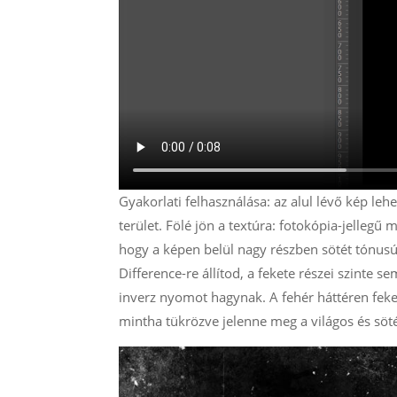
Gyakorlati felhasználása: az alul lévő kép lehet
terület. Fölé jön a textúra: fotokópia-jellegű 
hogy a képen belül nagy részben sötét tónusú 
Difference-re állítod, a fekete részei szinte 
inverz nyomot hagynak. A fehér háttéren feket
mintha tükrözve jelenne meg a világos és söt