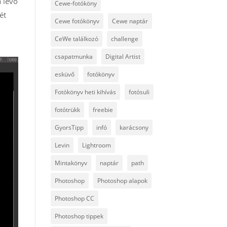
a lévő
Cewe-fotóköny
ét
Cewe fotókönyv
Cewe naptár
CeWe találkozó
challenge
csapatmunka
Digital Artist
esküvő
fotókönyv
Fotókönyv heti kihívás
fotósuli
fotótrükk
freebie
GyorsTipp
infó
karácsony
Levin
Lightroom
Mintakönyv
naptár
path
Photoshop
Photoshop alapok
Photoshop CC
Photoshop tippek