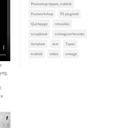
Photoshop tippek, trükkök
Postworkshop
PS pluginok
Quickpage
retusálás
scrapbook
szövegszerkesztés
template
text
Topaz
trükkök
videó
vintage
e
nyeg,
l
ra