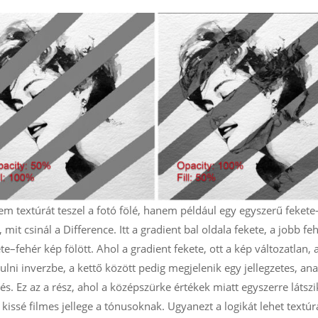
em textúrát teszel a fotó fölé, hanem például egy egyszerű fekete
it csinál a Difference. Itt a gradient bal oldala fekete, a jobb feh
te–fehér kép fölött. Ahol a gradient fekete, ott a kép változatlan,
ulni inverzbe, a kettő között pedig megjelenik egy jellegzetes, an
s. Ez az a rész, ahol a középszürke értékek miatt egyszerre látszi
sz kissé filmes jellege a tónusoknak. Ugyanezt a logikát lehet textú