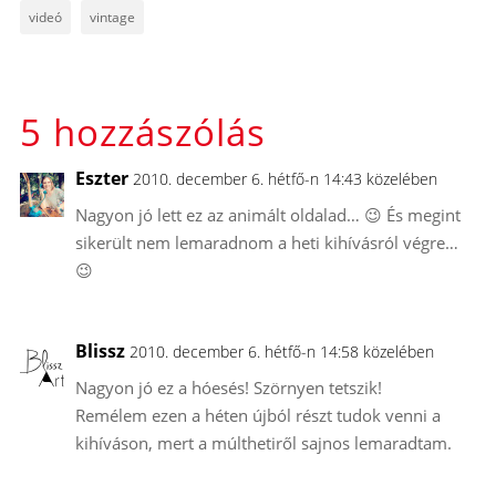
videó
vintage
5 hozzászólás
Eszter
2010. december 6. hétfő-n 14:43 közelében
Nagyon jó lett ez az animált oldalad… 😉 És megint
sikerült nem lemaradnom a heti kihívásról végre…
😉
Blissz
2010. december 6. hétfő-n 14:58 közelében
Nagyon jó ez a hóesés! Szörnyen tetszik!
Remélem ezen a héten újból részt tudok venni a
kihíváson, mert a múlthetiről sajnos lemaradtam.