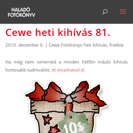
Cewe heti kihívás 81.
2010. december 6.
|
Cewe Fotókönyv heti kihívás
,
freebie
Ha még nem ismernéd a minden hétfőn induló kihívás
fontosabb tudnivalóit,
itt olvashatod el.