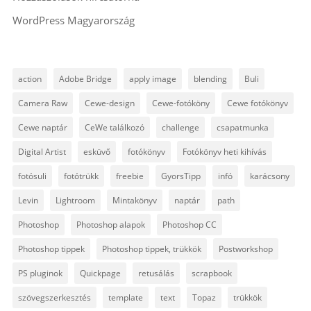
WordPress Magyarország
action
Adobe Bridge
apply image
blending
Buli
Camera Raw
Cewe-design
Cewe-fotóköny
Cewe fotókönyv
Cewe naptár
CeWe találkozó
challenge
csapatmunka
Digital Artist
esküvő
fotókönyv
Fotókönyv heti kihívás
fotósuli
fotótrükk
freebie
GyorsTipp
infó
karácsony
Levin
Lightroom
Mintakönyv
naptár
path
Photoshop
Photoshop alapok
Photoshop CC
Photoshop tippek
Photoshop tippek, trükkök
Postworkshop
PS pluginok
Quickpage
retusálás
scrapbook
szövegszerkesztés
template
text
Topaz
trükkök