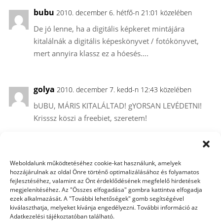
bubu
2010. december 6. hétfő-n 21:01 közelében
De jó lenne, ha a digitális képkeret mintájára
kitalálnák a digitális képeskönyvet / fotókönyvet,
mert annyira klassz ez a hóesés….
golya
2010. december 7. kedd-n 12:43 közelében
bUBU, MÁRIS KITALÁLTAD! gYORSAN LEVÉDETNI!
Krisssz köszi a freebiet, szeretem!
Noncsi
2010. december 9. csütörtök-n 16:21 közelében
Weboldalunk működtetéséhez cookie-kat használunk, amelyek
Tudom, hogy erről a kihívásról lemaradtam, de
hozzájárulnak az oldal Önre történő optimalizálásához és folyamatos
fejlesztéséhez, valamint az Önt érdeklődésének megfelelő hirdetések
Krisssz csúcsszuper ismét amit alkottál. Ez a
megjelenítéséhez. Az "Összes elfogadása" gombra kattintva elfogadja
hóeséses oldal szuper. Klasszak az ablakok is,
ezek alkalmazását. A "További lehetőségek" gomb segítségével
kiválaszthatja, melyeket kívánja engedélyezni. További információ az
biztosan ki fogom próbálni.
Adatkezelési tájékoztatóban található.