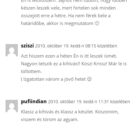
Én is letöltöttem. Sajnos nem tudom, hogy időben
készen leszek vele, mert hirtelen sok minden
összejött erre a hétre. Ha nem férek bele a
határidőbe, akkor is megmutatom 🙂
sziszi
2010. október 19. kedd-n 08:15 közelében
Azt hiszem ezen a héten Én is itt leszek ismét.
Nagyon tetszik ez a kihívás!! Köszi Krissz! Már le is
töltöttem.
( Izgatottan várom a jövő hetet 😉
pufiindian
2010. október 19. kedd-n 11:31 közelében
Klassz a kihívás és klassz a készlet. Köszönöm,
viszem és töröm az agyam.