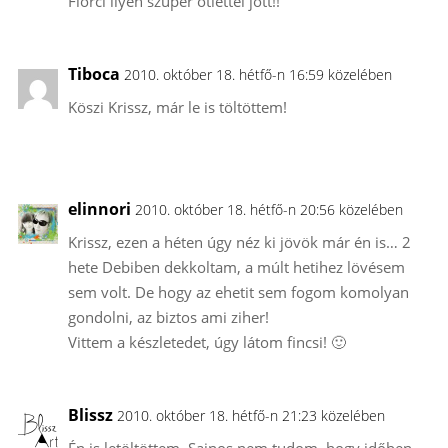
Florci ilyen szuper ötlettel jött!!
Tiboca
2010. október 18. hétfő-n 16:59 közelében
Köszi Krissz, már le is töltöttem!
elinnori
2010. október 18. hétfő-n 20:56 közelében
Krissz, ezen a héten úgy néz ki jövök már én is… 2
hete Debiben dekkoltam, a múlt hetihez lövésem
sem volt. De hogy az ehetit sem fogom komolyan
gondolni, az biztos ami ziher!
Vittem a készletedet, úgy látom fincsi! 🙂
Blissz
2010. október 18. hétfő-n 21:23 közelében