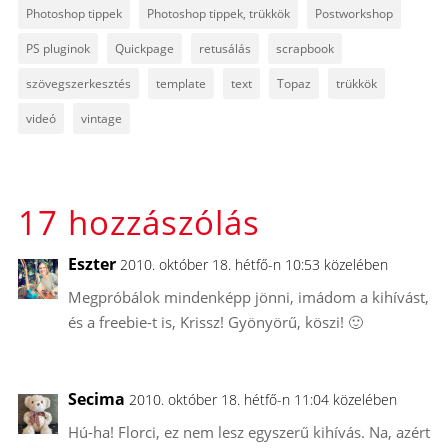
Photoshop tippek
Photoshop tippek, trükkök
Postworkshop
PS pluginok
Quickpage
retusálás
scrapbook
szövegszerkesztés
template
text
Topaz
trükkök
videó
vintage
17 hozzászólás
Eszter
2010. október 18. hétfő-n 10:53 közelében
Megpróbálok mindenképp jönni, imádom a kihívást,
és a freebie-t is, Krissz! Gyönyörű, köszi! 🙂
Secima
2010. október 18. hétfő-n 11:04 közelében
Hú-ha! Florci, ez nem lesz egyszerű kihívás. Na, azért