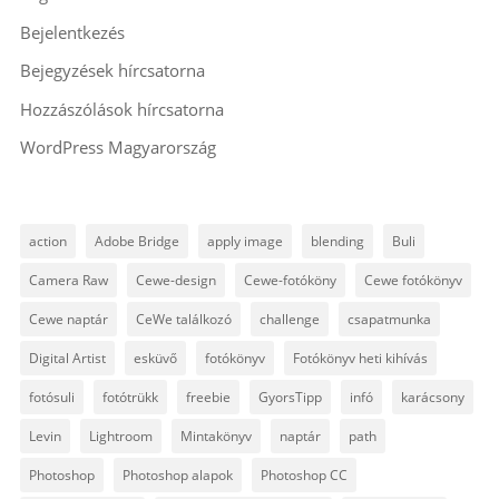
Bejelentkezés
Bejegyzések hírcsatorna
Hozzászólások hírcsatorna
WordPress Magyarország
action
Adobe Bridge
apply image
blending
Buli
Camera Raw
Cewe-design
Cewe-fotóköny
Cewe fotókönyv
Cewe naptár
CeWe találkozó
challenge
csapatmunka
Digital Artist
esküvő
fotókönyv
Fotókönyv heti kihívás
fotósuli
fotótrükk
freebie
GyorsTipp
infó
karácsony
Levin
Lightroom
Mintakönyv
naptár
path
Photoshop
Photoshop alapok
Photoshop CC