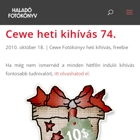
Cewe heti kihívás 74.
2010. október 18.
|
Cewe Fotókönyv heti kihívás
,
freebie
Ha még nem ismernéd a minden hétfőn induló kihívás
fontosabb tudnivalóit,
itt olvashatod el.