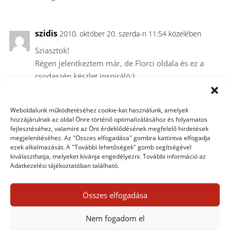
szidis
2010. október 20. szerda-n 11:54 közelében
Sziasztok!
Régen jelentkeztem már, de Florci oldala és ez a
csodaszép készlet inspiráló:)
Elkészültem, de nem tudom, hogy dupla oldal
feltölthető-e?
Weboldalunk működtetéséhez cookie-kat használunk, amelyek
hozzájárulnak az oldal Önre történő optimalizálásához és folyamatos
fejlesztéséhez, valamint az Önt érdeklődésének megfelelő hirdetések
megjelenítéséhez. Az "Összes elfogadása" gombra kattintva elfogadja
krisssz
2010. október 20. szerda-n 13:15 közelében
ezek alkalmazását. A "További lehetőségek" gomb segítségével
Szia szidis! Persze, hogy lehet duplaoldal. Várjuk:)
kiválaszthatja, melyeket kívánja engedélyezni. További információ az
Adatkezelési tájékoztatóban található.
Összes elfogadása
Egy hozzászólás elküldése
Nem fogadom el