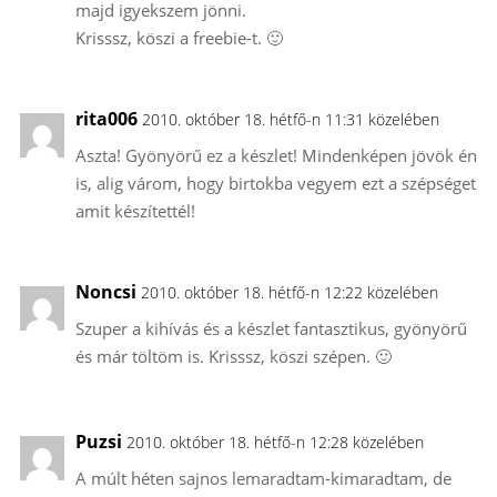
majd igyekszem jönni.
Krisssz, köszi a freebie-t. 🙂
rita006
2010. október 18. hétfő-n 11:31 közelében
Aszta! Gyönyörű ez a készlet! Mindenképen jövök én
is, alig várom, hogy birtokba vegyem ezt a szépséget
amit készítettél!
Noncsi
2010. október 18. hétfő-n 12:22 közelében
Szuper a kihívás és a készlet fantasztikus, gyönyörű
és már töltöm is. Krisssz, köszi szépen. 🙂
Puzsi
2010. október 18. hétfő-n 12:28 közelében
A múlt héten sajnos lemaradtam-kimaradtam, de