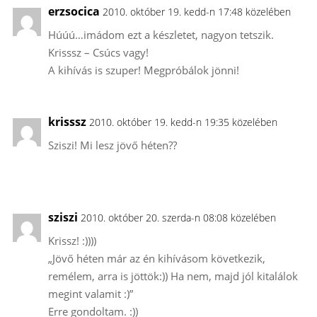
erzsocica
2010. október 19. kedd-n 17:48 közelében
Húúú…imádom ezt a készletet, nagyon tetszik.
Krisssz – Csúcs vagy!
A kihívás is szuper! Megpróbálok jönni!
krisssz
2010. október 19. kedd-n 19:35 közelében
Sziszi! Mi lesz jövő héten??
sziszi
2010. október 20. szerda-n 08:08 közelében
Krissz! :))))
„Jövő héten már az én kihívásom következik,
remélem, arra is jöttök:)) Ha nem, majd jól kitalálok
megint valamit :)”
Erre gondoltam. :))