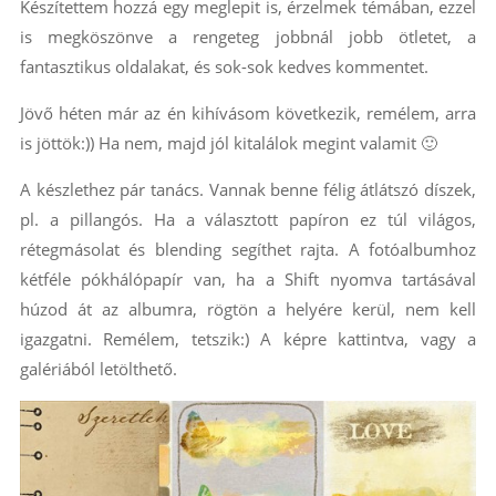
Készítettem hozzá egy meglepit is, érzelmek témában, ezzel
is megköszönve a rengeteg jobbnál jobb ötletet, a
fantasztikus oldalakat, és sok-sok kedves kommentet.
Jövő héten már az én kihívásom következik, remélem, arra
is jöttök:)) Ha nem, majd jól kitalálok megint valamit 🙂
A készlethez pár tanács. Vannak benne félig átlátszó díszek,
pl. a pillangós. Ha a választott papíron ez túl világos,
rétegmásolat és blending segíthet rajta. A fotóalbumhoz
kétféle pókhálópapír van, ha a Shift nyomva tartásával
húzod át az albumra, rögtön a helyére kerül, nem kell
igazgatni. Remélem, tetszik:) A képre kattintva, vagy a
galériából letölthető.