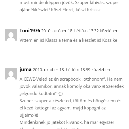
most mindenképpen jövök. Szuper kihívás, szuper
ajándékkészlet! Köszi Florci, köszi Krisssz!
Toni1976
2010. október 18. hétfő-n 13:32 közelében
Vittem én is! Klassz a téma és a készlet is! Köszike
juma
2010. október 18. hétfő-n 13:39 közelében
A CEWE-Veled az én scrapbook „otthonom”. Ha nem
jövök valamikor, annak komoly oka van:-))) Szeretlek
„elgondolkodtatni”:-)))
Szuper-szuper a készleted, töltöm és böngészem és
el kezd kattogni az agyam, majd kopogni az
ujjaim:-)))
Mindenkinek jó játékot kívánok, ha már egyszer