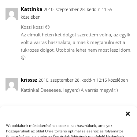
Kattinka
2010. szeptember 28. kedd-n 11:55
közelében
Koszi koszi 🙂
Az elmult heten ket dolgot szerettem volna, az egyik
volt a varras hasznalata, a masik megtanulni ezt a
tukrozes dolgot. Utobbira lehet nem most lesz idom.
🙂
krisssz
2010. szeptember 28. kedd-n 12:15 közelében
Kattinka! Deeeeeee, legyen:) A varrás megvár:)
timike
2010. szeptember 30. csütörtök-n 07:20
Weboldalunk működtetéséhez cookie-kat használunk, amelyek
közelében
hozzájárulnak az oldal Önre történő optimalizálásához és folyamatos
fejlesztéséhez, valamint az Önt érdeklődésének megfelelő hirdetések