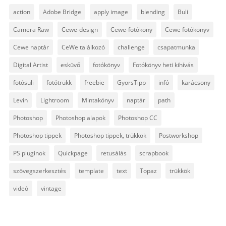
action
Adobe Bridge
apply image
blending
Buli
Camera Raw
Cewe-design
Cewe-fotóköny
Cewe fotókönyv
Cewe naptár
CeWe találkozó
challenge
csapatmunka
Digital Artist
esküvő
fotókönyv
Fotókönyv heti kihívás
fotósuli
fotótrükk
freebie
GyorsTipp
infó
karácsony
Levin
Lightroom
Mintakönyv
naptár
path
Photoshop
Photoshop alapok
Photoshop CC
Photoshop tippek
Photoshop tippek, trükkök
Postworkshop
PS pluginok
Quickpage
retusálás
scrapbook
szövegszerkesztés
template
text
Topaz
trükkök
videó
vintage