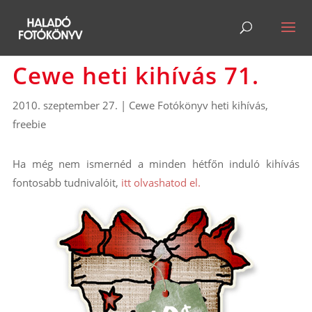
Cewe heti kihívás 71.
2010. szeptember 27.
|
Cewe Fotókönyv heti kihívás
,
freebie
Ha még nem ismernéd a minden hétfőn induló kihívás
fontosabb tudnivalóit,
itt olvashatod el.