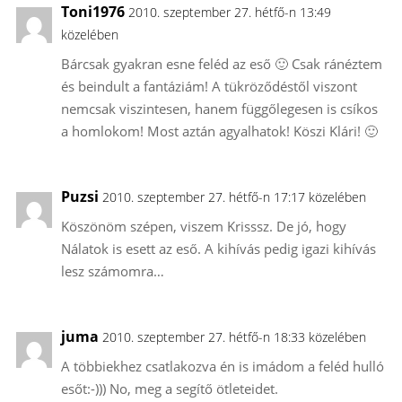
Toni1976
2010. szeptember 27. hétfő-n 13:49
közelében
Bárcsak gyakran esne feléd az eső 🙂 Csak ránéztem
és beindult a fantáziám! A tükröződéstől viszont
nemcsak viszintesen, hanem függőlegesen is csíkos
a homlokom! Most aztán agyalhatok! Köszi Klári! 🙂
Puzsi
2010. szeptember 27. hétfő-n 17:17 közelében
Köszönöm szépen, viszem Krisssz. De jó, hogy
Nálatok is esett az eső. A kihívás pedig igazi kihívás
lesz számomra…
juma
2010. szeptember 27. hétfő-n 18:33 közelében
A többiekhez csatlakozva én is imádom a feléd hulló
esőt:-))) No, meg a segítő ötleteidet.