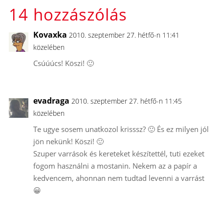
14 hozzászólás
Kovaxka
2010. szeptember 27. hétfő-n 11:41
közelében
Csúúúcs! Köszi! 🙂
evadraga
2010. szeptember 27. hétfő-n 11:45
közelében
Te ugye sosem unatkozol krisssz? 🙂 És ez milyen jól
jön nekünk! Köszi! 🙂
Szuper varrások és kereteket készítettél, tuti ezeket
fogom használni a mostanin. Nekem az a papír a
kedvencem, ahonnan nem tudtad levenni a varrást
😀