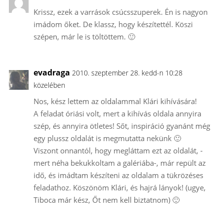
Krissz, ezek a varrások csúcsszuperek. Én is nagyon
imádom őket. De klassz, hogy készítettél. Köszi
szépen, már le is töltöttem. 🙂
evadraga
2010. szeptember 28. kedd-n 10:28
közelében
Nos, kész lettem az oldalammal Klári kihívására!
A feladat óriási volt, mert a kihívás oldala annyira
szép, és annyira ötletes! Sőt, inspiráció gyanánt még
egy plussz oldalát is megmutatta nekünk 🙂
Viszont onnantól, hogy megláttam ezt az oldalát, -
mert néha bekukkoltam a galériába-, már repült az
idő, és imádtam készíteni az oldalam a tükrözéses
feladathoz. Köszönöm Klári, és hajrá lányok! (ugye,
Tiboca már kész, Őt nem kell biztatnom) 🙂