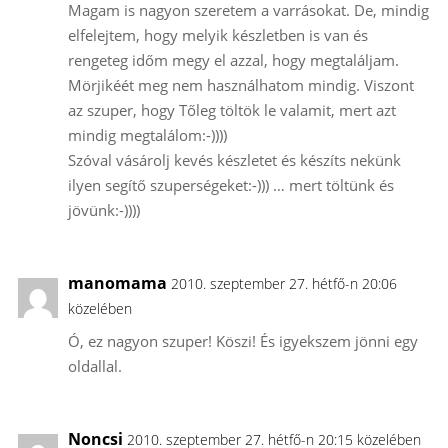
Magam is nagyon szeretem a varrásokat. De, mindig
elfelejtem, hogy melyik készletben is van és
rengeteg időm megy el azzal, hogy megtaláljam.
Mörjikéét meg nem használhatom mindig. Viszont
az szuper, hogy Tőleg töltök le valamit, mert azt
mindig megtalálom:-))))
Szóval vásárolj kevés készletet és készíts nekünk
ilyen segítő szuperségeket:-))) … mert töltünk és
jövünk:-))))
manomama
2010. szeptember 27. hétfő-n 20:06
közelében
Ó, ez nagyon szuper! Köszi! És igyekszem jönni egy
oldallal.
Noncsi
2010. szeptember 27. hétfő-n 20:15 közelében