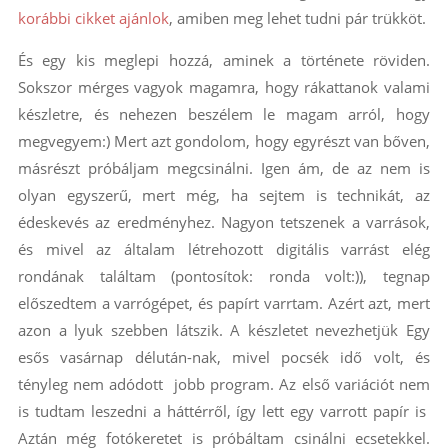
korábbi cikket ajánlok
, amiben meg lehet tudni pár trükköt.
És egy kis meglepi hozzá, aminek a története röviden.
Sokszor mérges vagyok magamra, hogy rákattanok valami
készletre, és nehezen beszélem le magam arról, hogy
megvegyem:) Mert azt gondolom, hogy egyrészt van bőven,
másrészt próbáljam megcsinálni. Igen ám, de az nem is
olyan egyszerű, mert még, ha sejtem is technikát, az
édeskevés az eredményhez. Nagyon tetszenek a varrások,
és mivel az általam létrehozott digitális varrást elég
rondának találtam (pontosítok: ronda volt:)), tegnap
előszedtem a varrógépet, és papírt varrtam. Azért azt, mert
azon a lyuk szebben látszik. A készletet nevezhetjük Egy
esős vasárnap délután-nak, mivel pocsék idő volt, és
tényleg nem adódott jobb program. Az első variációt nem
is tudtam leszedni a háttérről, így lett egy varrott papír is
Aztán még fotókeretet is próbáltam csinálni ecsetekkel.