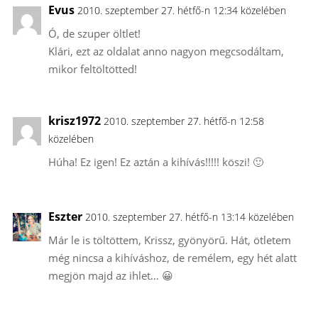
Evus
2010. szeptember 27. hétfő-n 12:34 közelében
Ó, de szuper öltlet!
Klári, ezt az oldalat anno nagyon megcsodáltam,
mikor feltöltötted!
krisz1972
2010. szeptember 27. hétfő-n 12:58
közelében
Húha! Ez igen! Ez aztán a kihívás!!!!! köszi! 🙂
Eszter
2010. szeptember 27. hétfő-n 13:14 közelében
Már le is töltöttem, Krissz, gyönyörű. Hát, ötletem
még nincsa a kihíváshoz, de remélem, egy hét alatt
megjön majd az ihlet… 😀