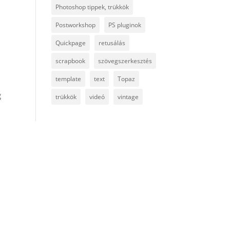
Photoshop tippek, trükkök
Postworkshop
PS pluginok
Quickpage
retusálás
scrapbook
szövegszerkesztés
template
text
Topaz
g
trükkök
videó
vintage