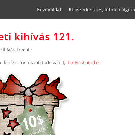
Kezdőoldal
Képszerkesztés, fotófeldolgoz
ti kihívás 121.
kihívás
,
freebie
 kihívás fontosabb tudnivalóit,
itt olvashatod el.