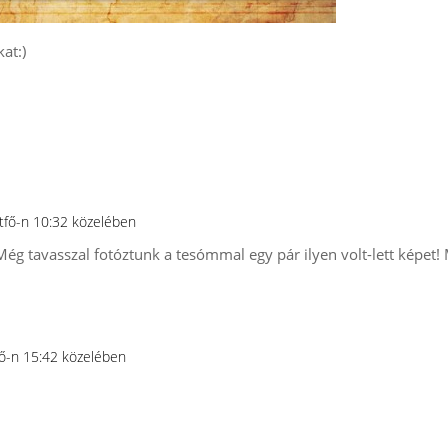
at:)
tfő-n 10:32 közelében
 Még tavasszal fotóztunk a tesómmal egy pár ilyen volt-lett képet
ő-n 15:42 közelében