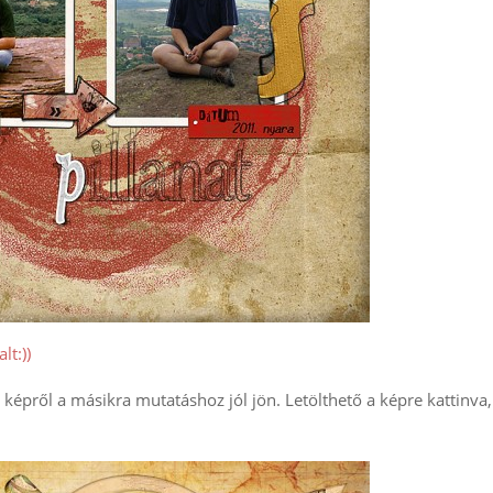
lt:))
 képről a másikra mutatáshoz jól jön. Letölthető a képre kattinva