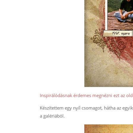
Inspirálódásnak érdemes megnézni ezt az olda
Készítettem egy nyíl csomagot, hátha az egyik
a galériából.