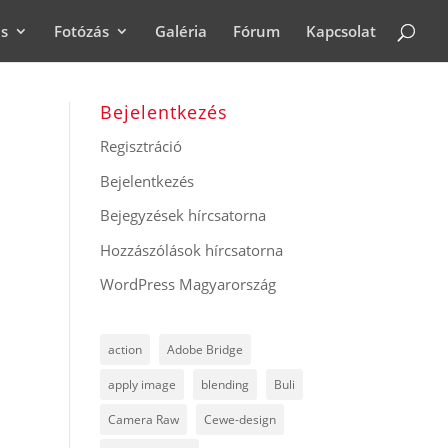
ás
Fotózás
Galéria
Fórum
Kapcsolat
Bejelentkezés
Regisztráció
Bejelentkezés
Bejegyzések hírcsatorna
Hozzászólások hírcsatorna
WordPress Magyarország
action
Adobe Bridge
apply image
blending
Buli
Camera Raw
Cewe-design