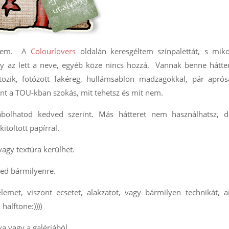
ettem. A
Colourlovers
oldalán keresgéltem színpalettát, s miko
gy az lett a neve, egyéb köze nincs hozzá. Vannak benne hátte
tozik, fotózott fakéreg, hullámsablon madzagokkal, pár aprós
int a TOU-kban szokás, mit tehetsz és mit nem.
bolhatod kedved szerint. Más hátteret nem használhatsz, d
töltött papírral.
agy textúra kerülhet.
ted bármilyenre.
met, viszont ecsetet, alakzatot, vagy bármilyen technikát, a
halftone:))))
va vagy a galériából.