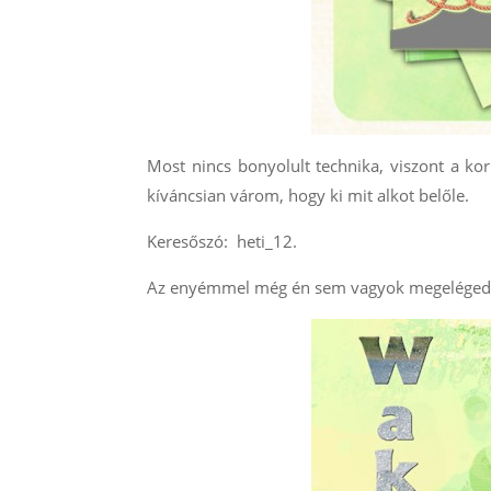
Most nincs bonyolult technika, viszont a kor
kíváncsian várom, hogy ki mit alkot belőle.
Keresőszó: heti_12.
Az enyémmel még én sem vagyok megelégedve