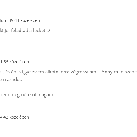
tfő-n 09:44 közelében
 Jól feladtad a leckét:D
11:56 közelében
 és én is igyekszem alkotni erre végre valamit. Annyira tetszenek
em az időt.
yekszem megméretni magam.
14:42 közelében