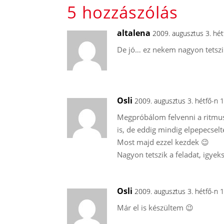
5 hozzászólás
altalena
2009. augusztus 3. hé
De jó… ez nekem nagyon tetszik!
Osli
2009. augusztus 3. hétfő-n 
Megpróbálom felvenni a ritmust,
is, de eddig mindig elpepecselt
Most majd ezzel kezdek 😉
Nagyon tetszik a feladat, ig
Osli
2009. augusztus 3. hétfő-n 
Már el is készültem 😉