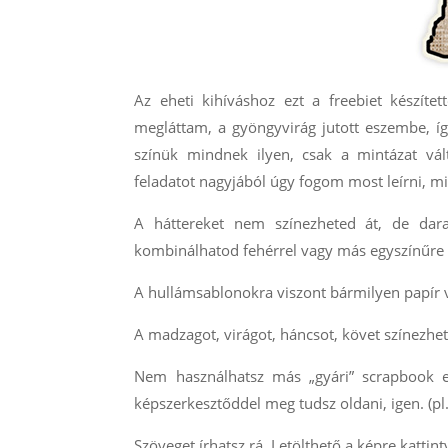
Az eheti kihíváshoz ezt a freebiet készít
megláttam, a gyöngyvirág jutott eszembe, í
színük mindnek ilyen, csak a mintázat vál
feladatot nagyjából úgy fogom most leírni, m
A háttereket nem színezheted át, de dara
kombinálhatod fehérrel vagy más egyszínűre ki
A hullámsablonokra viszont bármilyen papír v
A madzagot, virágot, háncsot, követ színezhe
Nem használhatsz más „gyári” scrapbook ele
képszerkesztőddel meg tudsz oldani, igen. (pl. 
Szöveget írhatsz rá. Letölthető a képre kattint