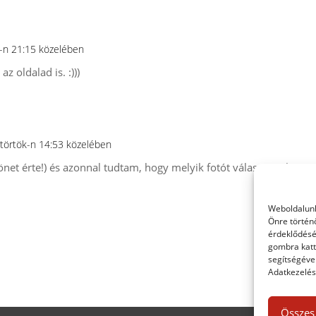
ő-n 21:15 közelében
az oldalad is. :)))
ütörtök-n 14:53 közelében
önet érte!) és azonnal tudtam, hogy melyik fotót válasszam hozzá 
Weboldalunk
Önre történ
érdeklődésé
gombra katt
segítségével
Adatkezelési
Összes