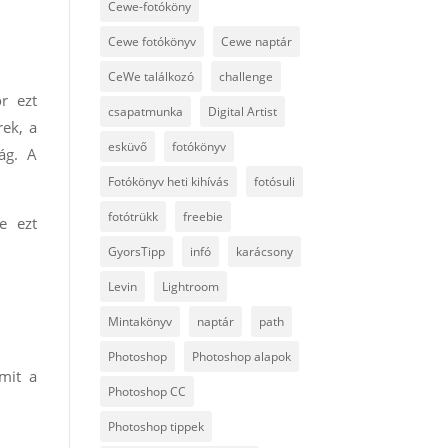
Cewe-fotóköny
Cewe fotókönyv
Cewe naptár
CeWe találkozó
challenge
r ezt
csapatmunka
Digital Artist
rek, a
esküvő
fotókönyv
ág. A
Fotókönyv heti kihívás
fotósuli
fotótrükk
freebie
e ezt
GyorsTipp
infó
karácsony
Levin
Lightroom
Mintakönyv
naptár
path
Photoshop
Photoshop alapok
mit a
Photoshop CC
Photoshop tippek