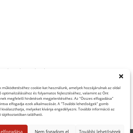
így kivételesen sikerült
 működtetéséhez cookie-kat használunk, amelyek hozzájárulnak az oldal
ő optimalizálásához és folyamatos fejlesztéséhez, valamint az Önt
nek megfelelő hirdetések megjelenítéséhez. Az "Összes elfogadása"
intva elfogadja ezek alkalmazását. A "További lehetőségek" gomb
 kiválaszthatja, melyeket kívánja engedélyezni. További információ az
 tájékoztatóban található.
 elfogadása
Nem fogadom el
További lehetőségek