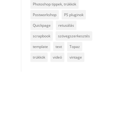
Photoshop tippek, trükkök
Postworkshop
PS pluginok
Quickpage
retusálás
scrapbook
szövegszerkesztés
template
text
Topaz
trükkök
videó
vintage