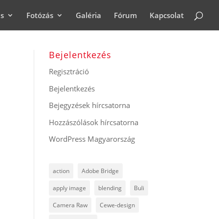
ás
Fotózás
Galéria
Fórum
Kapcsolat
Bejelentkezés
Regisztráció
Bejelentkezés
Bejegyzések hírcsatorna
Hozzászólások hírcsatorna
WordPress Magyarország
action
Adobe Bridge
apply image
blending
Buli
Camera Raw
Cewe-design