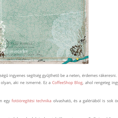
iségű ingyenes segítség gyűjthető be a neten, érdemes rákeresni.
 olyan, aki ne ismerné. Ez a
CoffeeShop Blog
, ahol rengeteg in
en egy
fotóöregítési technika
olvasható, és a galériából is sok ö