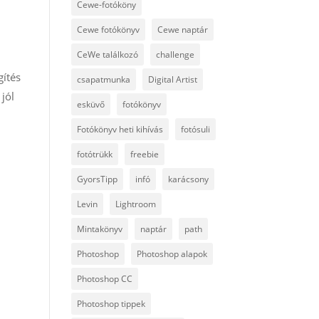
Cewe-fotóköny
Cewe fotókönyv
Cewe naptár
CeWe találkozó
challenge
gítés
csapatmunka
Digital Artist
jól
esküvő
fotókönyv
Fotókönyv heti kihívás
fotósuli
fotótrükk
freebie
GyorsTipp
infó
karácsony
Levin
Lightroom
Mintakönyv
naptár
path
Photoshop
Photoshop alapok
Photoshop CC
Photoshop tippek