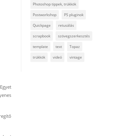
Photoshop tippek, trükkök
Postworkshop
PS pluginok
Quickpage
retusálás
scrapbook
szövegszerkesztés
template
text
Topaz
trükkök
videó
vintage
 Egyet
gyenes
regítő