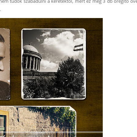
 nem tudok szabadulni a keretektől, mert ez meg 3 db öregítő ove
.