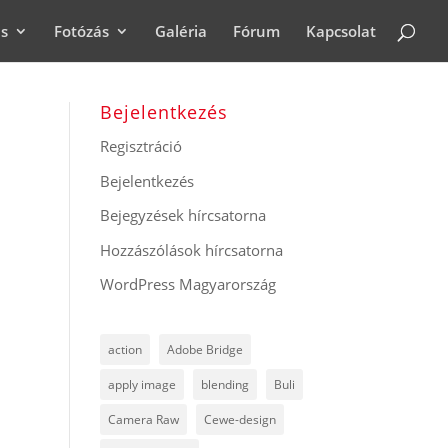
ás
Fotózás
Galéria
Fórum
Kapcsolat
Bejelentkezés
Regisztráció
Bejelentkezés
Bejegyzések hírcsatorna
Hozzászólások hírcsatorna
WordPress Magyarország
action
Adobe Bridge
apply image
blending
Buli
Camera Raw
Cewe-design