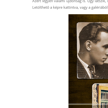
Azért legyen valami újdonság is. Úgy látszik,
Letölthető a képre kattintva, vagy a galériából