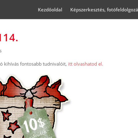
Kezdőoldal
Képszerkesztés, fotófeldolgoz
114.
s
 kihívás fontosabb tudnivalóit,
itt olvashatod el.