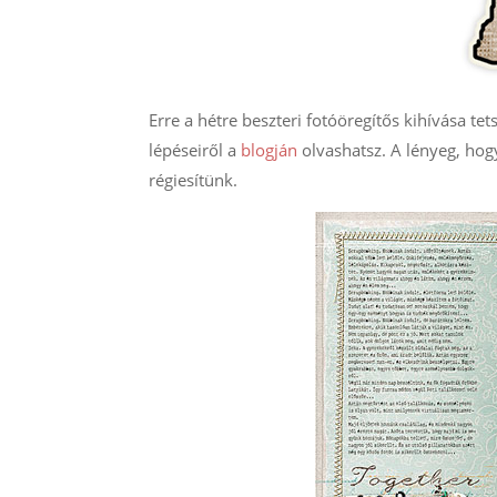
Erre a hétre beszteri fotóöregítős kihívása tet
lépéseiről a
blogján
olvashatsz. A lényeg, hog
régiesítünk.