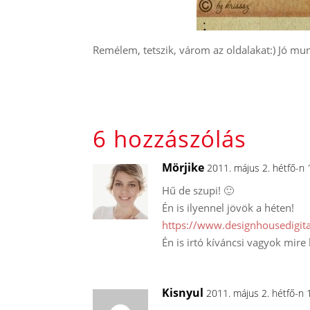
Remélem, tetszik, várom az oldalakat:) Jó mu
6 hozzászólás
Mörjike
2011. május 2. hétfő-n
Hű de szupi! 🙂
Én is ilyennel jövök a héten!
https://www.designhousedigita
Én is irtó kíváncsi vagyok mire 
Kisnyul
2011. május 2. hétfő-n