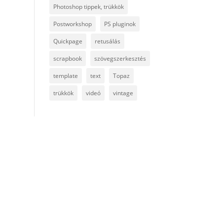
Photoshop tippek, trükkök
Postworkshop
PS pluginok
Quickpage
retusálás
scrapbook
szövegszerkesztés
template
text
Topaz
trükkök
videó
vintage