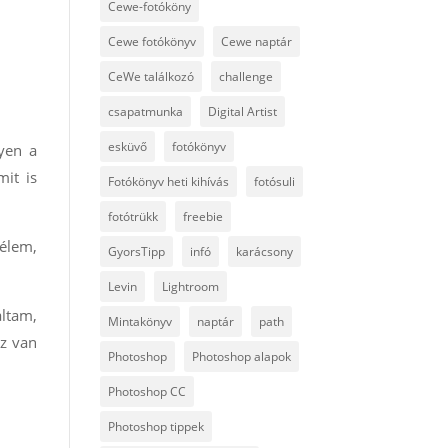
Cewe-fotóköny
Cewe fotókönyv
Cewe naptár
CeWe találkozó
challenge
csapatmunka
Digital Artist
esküvő
fotókönyv
yen a
it is
Fotókönyv heti kihívás
fotósuli
fotótrükk
freebie
mélem,
GyorsTipp
infó
karácsony
Levin
Lightroom
áltam,
Mintakönyv
naptár
path
Ez van
Photoshop
Photoshop alapok
Photoshop CC
Photoshop tippek