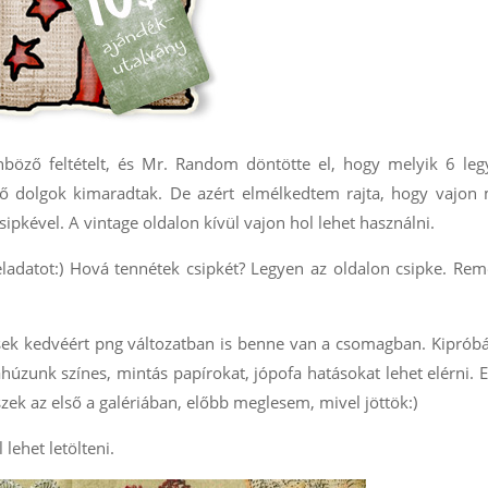
böző feltételt, és Mr. Random döntötte el, hogy melyik 6 leg
 dolgok kimaradtak. De azért elmélkedtem rajta, hogy vajon m
ipkével. A vintage oldalon kívül vajon hol lehet használni.
ladatot:) Hová tennétek csipkét? Legyen az oldalon csipke. Re
sek kedvéért png változatban is benne van a csomagban. Kiprób
úzunk színes, mintás papírokat, jópofa hatásokat lehet elérni. 
szek az első a galériában, előbb meglesem, mivel jöttök:)
 lehet letölteni.