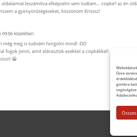
ldalaimat leszámítva elképzelni sem tudtam… csipke? az én old
viszem a gyönyörűségeseket, köszönöm Krisssz!
n 09:06 közelében
án még meg is tudnám horgolni mind! :DD
l fogok jönni, amit elárasztok ezekkel a csipkékkel!
köszi! 😀
Weboldalunk
Önre történ
érdeklődésé
gombra katt
segítségével
Adatkezelési
Összes