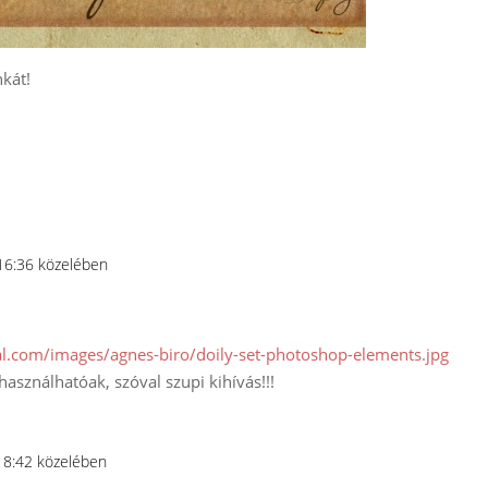
nkát!
 16:36 közelében
l.com/images/agnes-biro/doily-set-photoshop-elements.jpg
használhatóak, szóval szupi kihívás!!!
 18:42 közelében