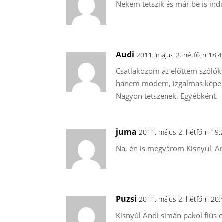
Nekem tetszik és már be is indu
Audi
2011. május 2. hétfő-n 18:
Csatlakozom az előttem szóló
hanem modern, izgalmas képeket
Nagyon tetszenek. Egyébként.
juma
2011. május 2. hétfő-n 19
Na, én is megvárom Kisnyul_Andi
Puzsi
2011. május 2. hétfő-n 20
Kisnyúl Andi simán pakol fiús o