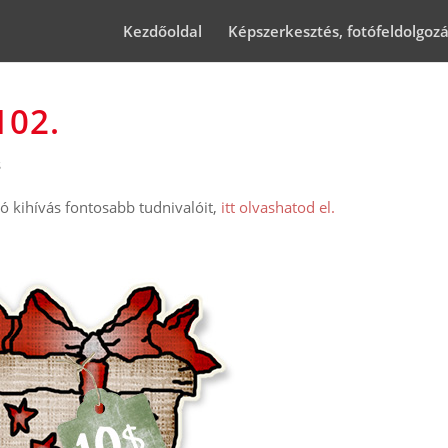
Kezdőoldal
Képszerkesztés, fotófeldolgoz
102.
s
 kihívás fontosabb tudnivalóit,
itt olvashatod el.