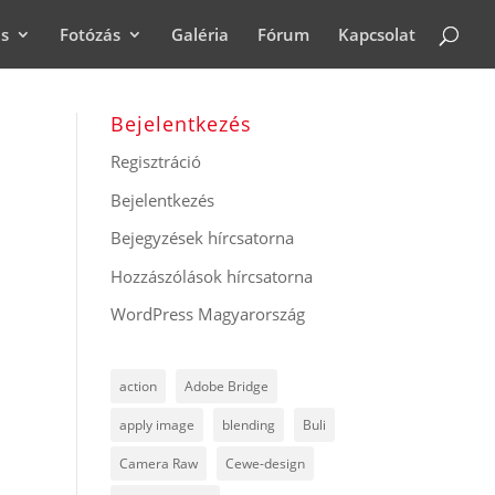
ás
Fotózás
Galéria
Fórum
Kapcsolat
Bejelentkezés
Regisztráció
Bejelentkezés
Bejegyzések hírcsatorna
Hozzászólások hírcsatorna
WordPress Magyarország
action
Adobe Bridge
apply image
blending
Buli
Camera Raw
Cewe-design