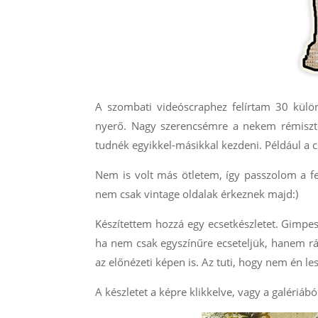
A szombati videóscraphez felírtam 30 külön
nyerő. Nagy szerencsémre a nekem rémisztő
tudnék egyikkel-másikkal kezdeni. Például a cs
Nem is volt más ötletem, így passzolom a fe
nem csak vintage oldalak érkeznek majd:)
Készítettem hozzá egy ecsetkészletet. Gimpe
ha nem csak egyszínűre ecseteljük, hanem ráh
az előnézeti képen is. Az tuti, hogy nem én le
A készletet a képre klikkelve, vagy a galériából