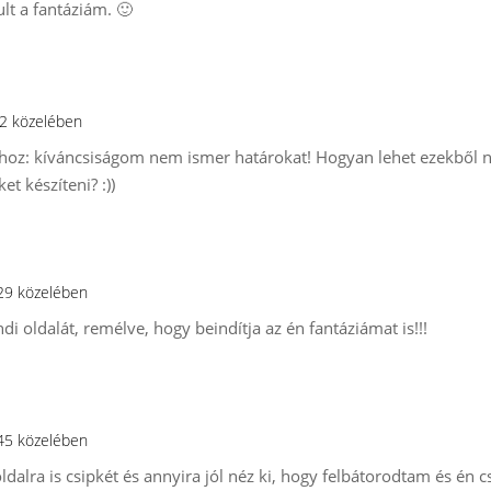
lt a fantáziám. 🙂
42 közelében
khoz: kíváncsiságom nem ismer határokat! Hogyan lehet ezekből
 készíteni? :))
:29 közelében
 oldalát, remélve, hogy beindítja az én fantáziámat is!!!
:45 közelében
ldalra is csipkét és annyira jól néz ki, hogy felbátorodtam és én