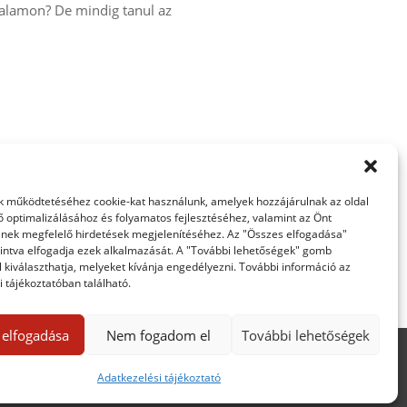
alamon? De mindig tanul az
 működtetéséhez cookie-kat használunk, amelyek hozzájárulnak az oldal
ő optimalizálásához és folyamatos fejlesztéséhez, valamint az Önt
nek megfelelő hirdetések megjelenítéséhez. Az "Összes elfogadása"
intva elfogadja ezek alkalmazását. A "További lehetőségek" gomb
 kiválaszthatja, melyeket kívánja engedélyezni. További információ az
 tájékoztatóban található.
 elfogadása
Nem fogadom el
További lehetőségek
Adatkezelési tájékoztató