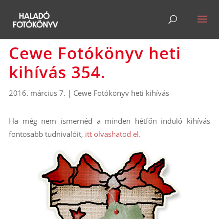
Cewe Fotókönyv heti
kihívás 354.
2016. március 7.
|
Cewe Fotókönyv heti kihívás
Ha még nem ismernéd a minden hétfőn induló kihívás
fontosabb tudnivalóit,
itt olvashatod el.