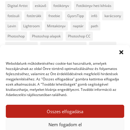
Digital Artist
esküvő
fotókönyv
Fotókönyv heti kihívás
fotósuli
fotótrükk
freebie
GyorsTipp
infó
karácsony
Levin
Lightroom
Mintakönyv
naptár
path
Photoshop
Photoshop alapok
Photoshop CC
Photoshop tippek
Photoshop tippek, trükkök
Postworkshop
PS pluginok
Quickpage
retusálás
scrapbook
Weboldalunk működtetéséhez cookie-kat használunk, amelyek
szövegszerkesztés
template
text
Topaz
trükkök
hozzájárulnak az oldal Önre történő optimalizálásához és folyamatos
fejlesztéséhez, valamint az Önt érdeklődésének megfelelő hirdetések
videó
vintage
megjelenítéséhez. Az "Összes elfogadása" gombra kattintva elfogadja
ezek alkalmazását. A "További lehetőségek" gomb segítségével
kiválaszthatja, melyeket kívánja engedélyezni. További információ az
Adatkezelési tájékoztatóban található.
0 hozzászólás
Összes elfogadása
Egy hozzászólás elküldése
Nem fogadom el