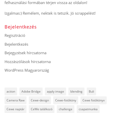
felhasználási formában térjen vissza az oldalon!
Izgalmas:) Remélem, nektek is tetszik. Jó scrappelést!
Bejelentkezés
Regisztráció
Bejelentkezés
Bejegyzések hírcsatorna
Hozzászólások hírcsatorna
WordPress Magyarország
action
Adobe Bridge
apply image
blending
Buli
Camera Raw
Cewe-design
Cewe-fotóköny
Cewe fotókönyv
Cewe naptár
CeWe találkozó
challenge
csapatmunka