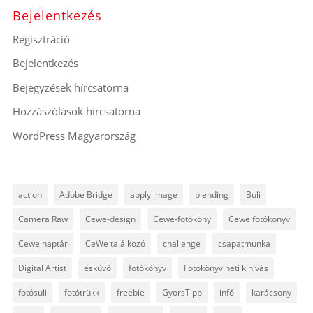
Bejelentkezés
Regisztráció
Bejelentkezés
Bejegyzések hírcsatorna
Hozzászólások hírcsatorna
WordPress Magyarország
action
Adobe Bridge
apply image
blending
Buli
Camera Raw
Cewe-design
Cewe-fotóköny
Cewe fotókönyv
Cewe naptár
CeWe találkozó
challenge
csapatmunka
Digital Artist
esküvő
fotókönyv
Fotókönyv heti kihívás
fotósuli
fotótrükk
freebie
GyorsTipp
infó
karácsony