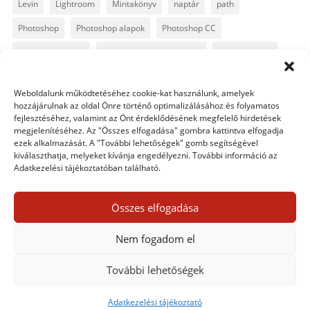
Levin
Lightroom
Mintakönyv
naptár
path
Photoshop
Photoshop alapok
Photoshop CC
Photoshop tippek
Photoshop tippek, trükkök
Postworkshop
PS pluginok
Quickpage
retusálás
scrapbook
Weboldalunk működtetéséhez cookie-kat használunk, amelyek
szövegszerkesztés
template
text
Topaz
trükkök
hozzájárulnak az oldal Önre történő optimalizálásához és folyamatos
fejlesztéséhez, valamint az Önt érdeklődésének megfelelő hirdetések
videó
vintage
megjelenítéséhez. Az "Összes elfogadása" gombra kattintva elfogadja
ezek alkalmazását. A "További lehetőségek" gomb segítségével
kiválaszthatja, melyeket kívánja engedélyezni. További információ az
Adatkezelési tájékoztatóban található.
0 hozzászólás
Összes elfogadása
Egy hozzászólás elküldése
Nem fogadom el
Hozzászólás küldéséhez
be kell jelentkezni
.
További lehetőségek
Adatkezelési tájékoztató
Adatkezelési tájékoztató