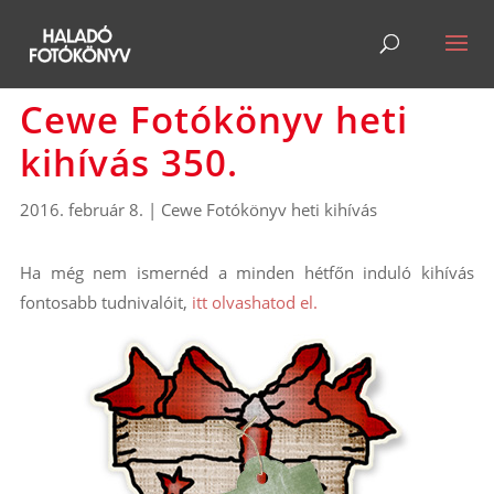
Cewe Fotókönyv heti
kihívás 350.
2016. február 8.
|
Cewe Fotókönyv heti kihívás
Ha még nem ismernéd a minden hétfőn induló kihívás
fontosabb tudnivalóit,
itt olvashatod el.