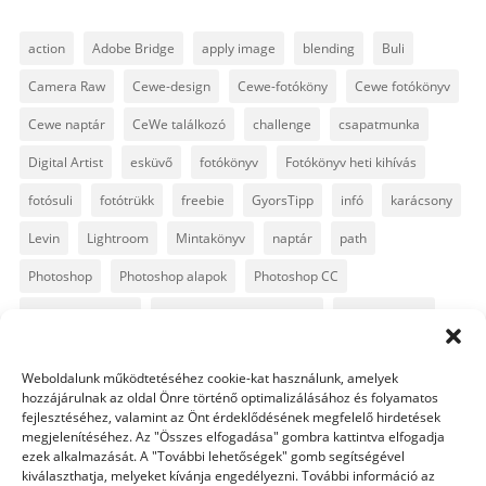
action
Adobe Bridge
apply image
blending
Buli
Camera Raw
Cewe-design
Cewe-fotóköny
Cewe fotókönyv
Cewe naptár
CeWe találkozó
challenge
csapatmunka
Digital Artist
esküvő
fotókönyv
Fotókönyv heti kihívás
fotósuli
fotótrükk
freebie
GyorsTipp
infó
karácsony
Levin
Lightroom
Mintakönyv
naptár
path
Photoshop
Photoshop alapok
Photoshop CC
Photoshop tippek
Photoshop tippek, trükkök
Postworkshop
PS pluginok
Quickpage
retusálás
scrapbook
Weboldalunk működtetéséhez cookie-kat használunk, amelyek
szövegszerkesztés
template
text
Topaz
trükkök
hozzájárulnak az oldal Önre történő optimalizálásához és folyamatos
fejlesztéséhez, valamint az Önt érdeklődésének megfelelő hirdetések
videó
vintage
megjelenítéséhez. Az "Összes elfogadása" gombra kattintva elfogadja
ezek alkalmazását. A "További lehetőségek" gomb segítségével
kiválaszthatja, melyeket kívánja engedélyezni. További információ az