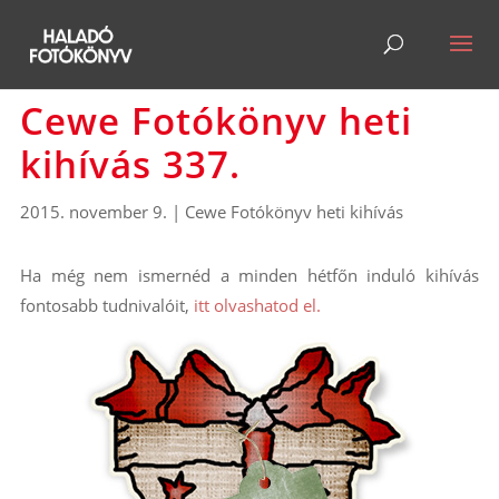
Cewe Fotókönyv heti
kihívás 337.
2015. november 9.
|
Cewe Fotókönyv heti kihívás
Ha még nem ismernéd a minden hétfőn induló kihívás
fontosabb tudnivalóit,
itt olvashatod el.