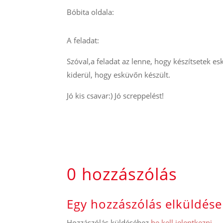
Bóbita oldala:
A feladat:
Szóval,a feladat az lenne, hogy készítsetek es
kiderül, hogy esküvőn készült.
Jó kis csavar:) Jó screppelést!
0 hozzászólás
Egy hozzászólás elküldése
Hozzászólás küldéséhez
be kell jelentkezni
.