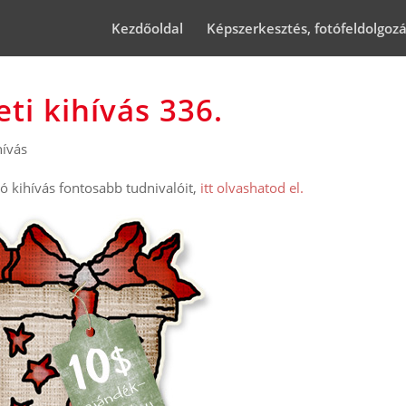
Kezdőoldal
Képszerkesztés, fotófeldolgoz
ti kihívás 336.
hívás
 kihívás fontosabb tudnivalóit,
itt olvashatod el.