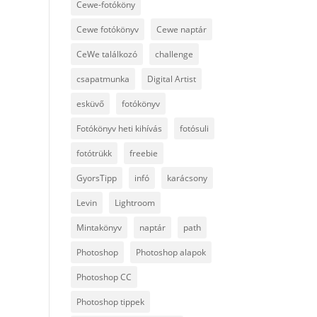
Cewe-fotóköny
Cewe fotókönyv
Cewe naptár
CeWe találkozó
challenge
csapatmunka
Digital Artist
esküvő
fotókönyv
Fotókönyv heti kihívás
fotósuli
fotótrükk
freebie
GyorsTipp
infó
karácsony
Levin
Lightroom
Mintakönyv
naptár
path
Photoshop
Photoshop alapok
Photoshop CC
Photoshop tippek