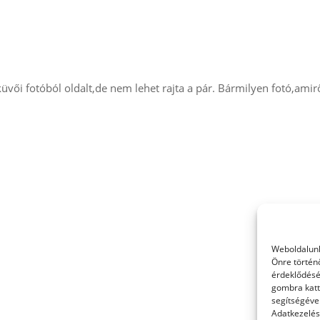
küvői fotóból oldalt,de nem lehet rajta a pár. Bármilyen fotó,amir
Weboldalunk
Önre történ
érdeklődésé
gombra katt
segítségével
Adatkezelési