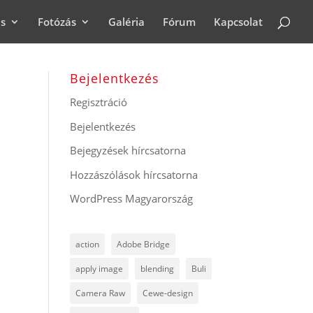
ás
Fotózás
Galéria
Fórum
Kapcsolat
Bejelentkezés
Regisztráció
Bejelentkezés
Bejegyzések hírcsatorna
Hozzászólások hírcsatorna
WordPress Magyarország
action
Adobe Bridge
apply image
blending
Buli
Camera Raw
Cewe-design