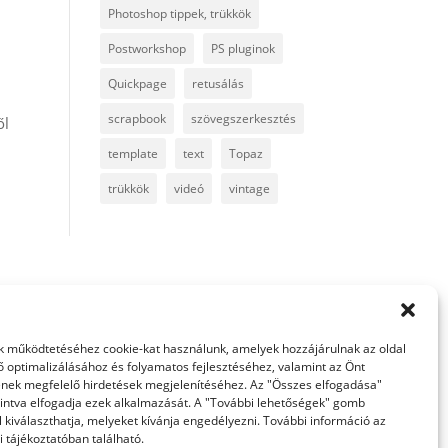
Photoshop tippek, trükkök
Postworkshop
PS pluginok
Quickpage
retusálás
scrapbook
szövegszerkesztés
ől
template
text
Topaz
trükkök
videó
vintage
 működtetéséhez cookie-kat használunk, amelyek hozzájárulnak az oldal
ő optimalizálásához és folyamatos fejlesztéséhez, valamint az Önt
nek megfelelő hirdetések megjelenítéséhez. Az "Összes elfogadása"
intva elfogadja ezek alkalmazását. A "További lehetőségek" gomb
 kiválaszthatja, melyeket kívánja engedélyezni. További információ az
 tájékoztatóban található.